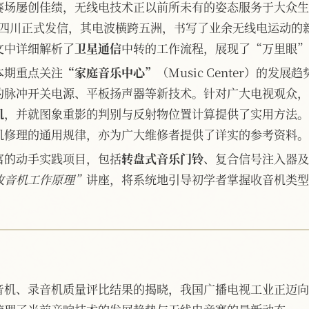
赛场屡创佳绩，无线电技术正以前所未有的姿态服务于大众生
四川正式发信，其电波横跨五洲，书写了业余无线电运动的
文中详细解析了
卫星通信
中转的工作流程，展现了“万里眼”
本期重点关注
“家庭音乐中心”
（Music Center）的
的脉冲开关电源、平板扬声器等新技术。针对广大电视观众，
机
，并就图象重影的判别与反射物位置计算提供了实用方法。
机修理的通用规律，亦为广大维修者提供了详实的参考资料。
富的动手实践项目，包括
转盘式音乐门铃
、复合信号注入器及
收音机工作原理”
讲座，将系统地引导初学者掌握收音机类型
。
音机、录音机质量评比结果的揭晓，我国广播电视工业正迈向