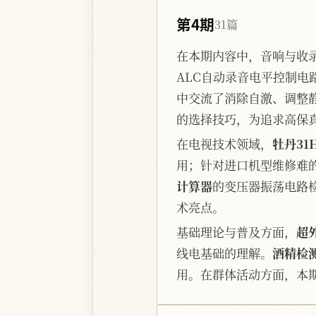
第4期
31篇
在本期内容中，音响与收
ALC自动录音电平控制
中交流了消除自激、调整
的选择技巧，为追求高保
在电视技术领域，
牡丹31
用；针对进口机型维修难
计算器
的变压器振荡电路
术亮点。
基础理论与普及方面，
超
线电基础的理解。
酒精检
用。在群体活动方面，本