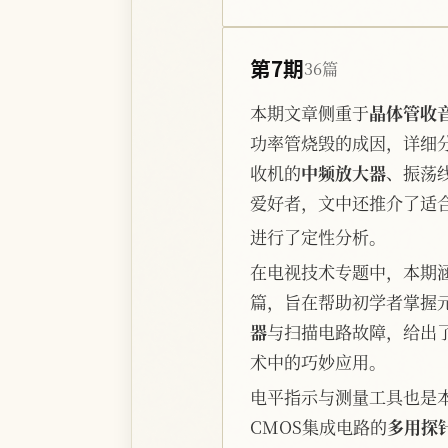
第7期
36篇
本期文章侧重于
晶体管收
功率管烧毁的成因，详细
收机的
中频放大器
、振荡
爱好者，文中还推介了适
进行了定性分析。
在电视技术专题中，本期
篇，旨在帮助初学者掌握
器
与扫描电路故障，给出
术中的巧妙应用。
电平指示与测量工具也是
CMOS集成电路的
多用探