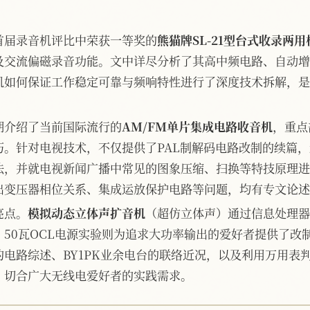
首届录音机评比中荣获一等奖的
熊猫牌SL-21型台式收录两用
及交流偏磁录音功能。文中详尽分析了其高中频电路、自动增
机如何保证工作稳定可靠与频响特性进行了深度技术拆解，是
期介绍了当前国际流行的
AM/FM单片集成电路收音机
，重点
巧。针对电视技术，不仅提供了PAL制解码电路改制的续篇
法，并就电视新闻广播中常见的图象压缩、扫换等特技原理进
出变压器相位关系、集成运放保护电路等问题，均有专文论述
亮点。
模拟动态立体声扩音机
（超仿立体声）通过信息处理器
50瓦OCL电源实验则为追求大功率输出的爱好者提供了改
电路综述、BY1PK业余电台的联络近况，以及利用万用表
，切合广大无线电爱好者的实践需求。