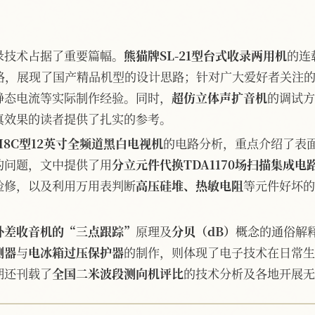
录技术占据了重要篇幅。
熊猫牌SL-21型台式收录两用机
的连
电路，展现了国产精品机型的设计思路；针对广大爱好者关注
静态电流等实际制作经验。同时，
超仿立体声扩音机
的调试方
真效果的读者提供了扎实的参考。
H8C型12英寸全频道黑白电视机
的电路分析，重点介绍了表
的问题，文中提供了用
分立元件代换TDA1170场扫描集成电
检修，以及利用万用表判断
高压硅堆、热敏电阻
等元件好坏的
外差收音机的“三点跟踪”
原理及
分贝（dB）
概念的通俗解
测器
与
电冰箱过压保护器
的制作，则体现了电子技术在日常生
期还刊载了
全国二米波段测向机评比
的技术分析及各地开展无