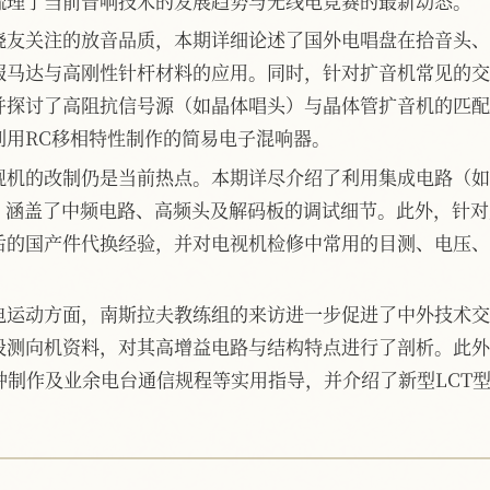
梳理了当前音响技术的发展趋势与无线电竞赛的最新动态。
烧友关注的放音品质，本期详细论述了国外电唱盘在拾音头、
服马达与高刚性针杆材料的应用。同时，针对扩音机常见的交
并探讨了高阻抗信号源（如晶体唱头）与晶体管扩音机的匹配
利用RC移相特性制作的简易电子混响器。
机的改制仍是当前热点。本期详尽介绍了利用集成电路（如TA-
，涵盖了中频电路、高频头及解码板的调试细节。此外，针对声
后的国产件代换经验，并对电视机检修中常用的目测、电压、
电运动方面，南斯拉夫教练组的来访进一步促进了中外技术交
段测向机资料，对其高增益电路与结构特点进行了剖析。此外
钟制作及业余电台通信规程等实用指导，并介绍了新型LCT