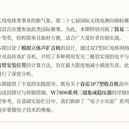
无线电体育事业的新气象。第二十七届国际无线电测向锦标赛
国首次应邀参加此类国际赛事。为此，本期特别刊载了
简易二
一等奖，结构简单且取材方便，适合广大爱好者仿制实战。
本期讨论了
模拟立体声扩音机
的设计，通过双T型RC电桥网
针对高传真扩音机，介绍了多种利用发光二极管实现的电平与
音臂安装位置
的计算方法，旨在最大限度地减小循迹失真。此
进行了深度分析。
本期提供了丰富的实践指导。既有关于
春雷3P7型收音机
高中
的成因探讨与抑制措施。
W7800系列三端集成稳压器
的详细
要参考。在基础实验栏目中，我们新辟了“电子小实验”系列
逐步掌握电子技术的奥秘。