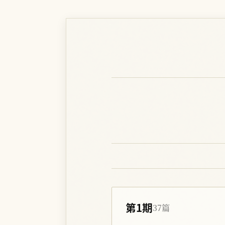
第1期
37篇