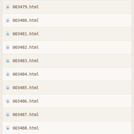
003479.html
003480.html
003481.html
003482.html
003483.html
003484.html
003485.html
003486.html
003487.html
003488.html