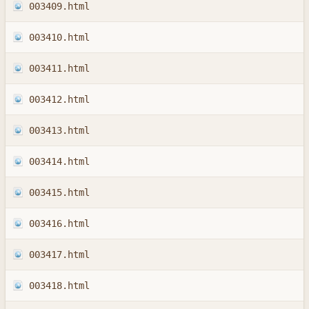
003409.html
003410.html
003411.html
003412.html
003413.html
003414.html
003415.html
003416.html
003417.html
003418.html