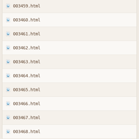
003459.html
003460.html
003461.html
003462.html
003463.html
003464.html
003465.html
003466.html
003467.html
003468.html