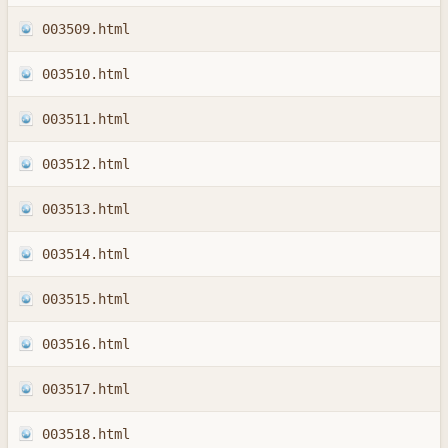
003509.html
003510.html
003511.html
003512.html
003513.html
003514.html
003515.html
003516.html
003517.html
003518.html