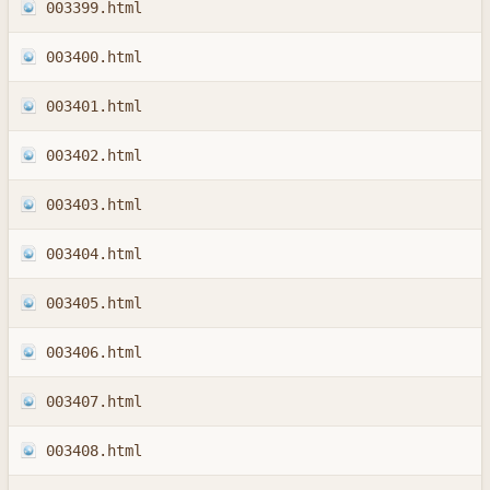
003399.html
003400.html
003401.html
003402.html
003403.html
003404.html
003405.html
003406.html
003407.html
003408.html