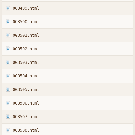
003499.html
003500.html
003501.html
003502.html
003503.html
003504.html
003505.html
003506.html
003507.html
003508.html