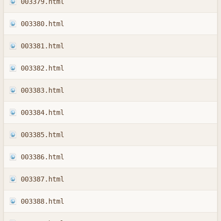
003379.html
003380.html
003381.html
003382.html
003383.html
003384.html
003385.html
003386.html
003387.html
003388.html