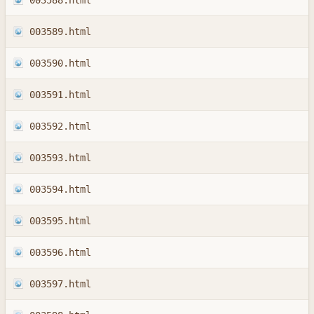
003588.html
003589.html
003590.html
003591.html
003592.html
003593.html
003594.html
003595.html
003596.html
003597.html