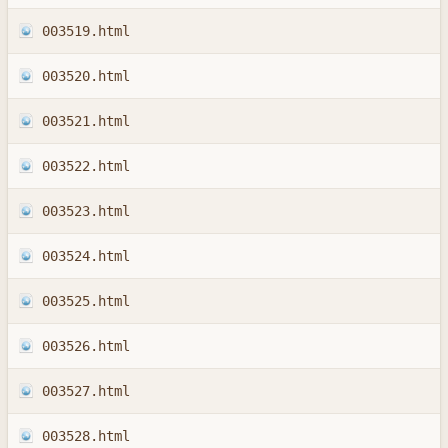
003519.html
003520.html
003521.html
003522.html
003523.html
003524.html
003525.html
003526.html
003527.html
003528.html