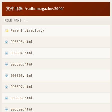
文件目录: /radio-magazine/2000/
FILE NAME
↓
Parent directory/
003303.html
003304.html
003305.html
003306.html
003307.html
003308.html
003309.html