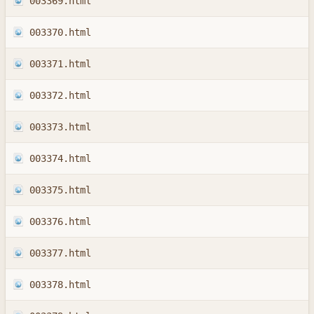
003369.html
003370.html
003371.html
003372.html
003373.html
003374.html
003375.html
003376.html
003377.html
003378.html