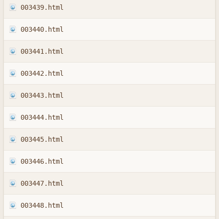
003439.html
003440.html
003441.html
003442.html
003443.html
003444.html
003445.html
003446.html
003447.html
003448.html