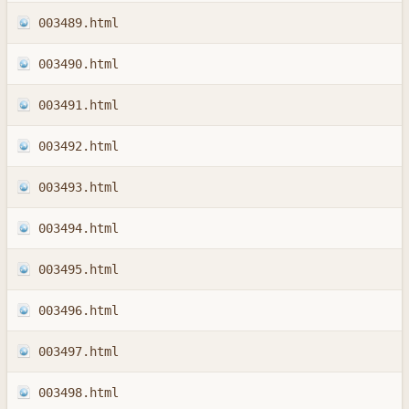
003489.html
003490.html
003491.html
003492.html
003493.html
003494.html
003495.html
003496.html
003497.html
003498.html