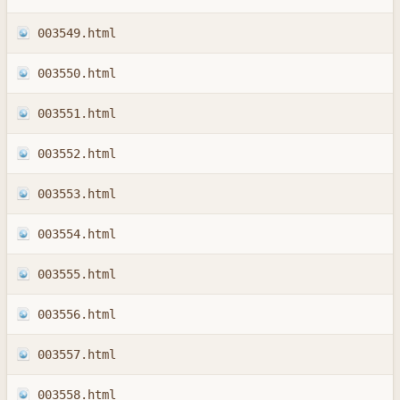
003549.html
003550.html
003551.html
003552.html
003553.html
003554.html
003555.html
003556.html
003557.html
003558.html