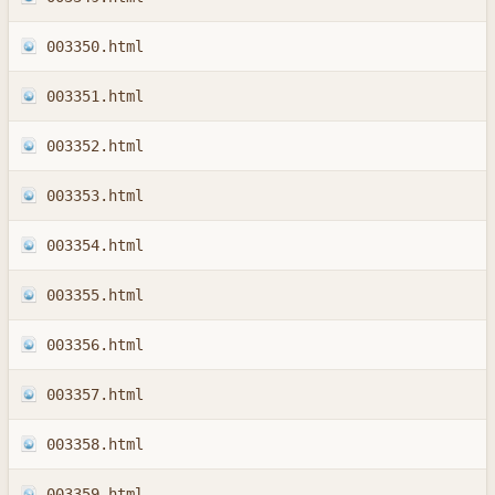
003350.html
003351.html
003352.html
003353.html
003354.html
003355.html
003356.html
003357.html
003358.html
003359.html