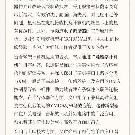
器件通过改进玻壳制造技术、采用殷钢材料荫罩及穹
形新技术，有效解决了画面四角失真、对比度不足等
问题，显现出在电视接收机及计算机终端显示上的显
著优越性。此外，
全频道电子调谐器
的工作原理分
析，以及针对特定机型如CORONAR黑白电视机的检
修经验，也为广大维修工作者提供了务实的参考。
随着微型计算机应用的普及，本期通过
“娃娃学计算
机”
讲座问答，以通俗易懂的生活实例阐释了程序与
语句的逻辑关系，并深入探讨了微机接口电路的分类
与功能，涵盖了基本接口、传感器接口及专用的DMA
控制器等核心组件，助力读者建立系统性的硬件连接
概念。在半导体器件方面，文中推介了兼具高输入阻
抗与强负载能力的
VMOS功率场效应管
，这种新型器
件在开关电源、音频放大及射频电路中的广泛应用，
预示着其在简化设计与提高效率方面的潜力。
音响与电唱技术方面，文章介绍了如何将单声道电唱