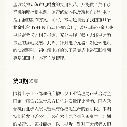
盘改装为
立体声电唱盘
的实用技艺，并提供了关于录
音机响度控制电路、语音滤波器以及新颖白炽灯电平
指示器的制作方案。同时，本期还刊载了
我国第11个
业余电台BY4RN
正式开台的喜讯，以及国际业余无线
电联盟会议的相关报道，充分展现了我国无线电运动
事业的蓬勃发展。此外，针对电子元器件如色环电阻
的快速识别、铝电解电容的选用及集成电路管脚排列
等基础知识，亦有详尽梳理。
第3期
35篇
随着电子工业部通信广播电视工业管理局正式启动全
国第一届盒式磁带录音机机芯质量评比活动，国内录
音机行业步入质量管理与标准化生产的新阶段。本期
特此转发部委公告，公布六十九个列入国家生产计划
的录音机厂家及商标，以正视听。针对广大读者关切