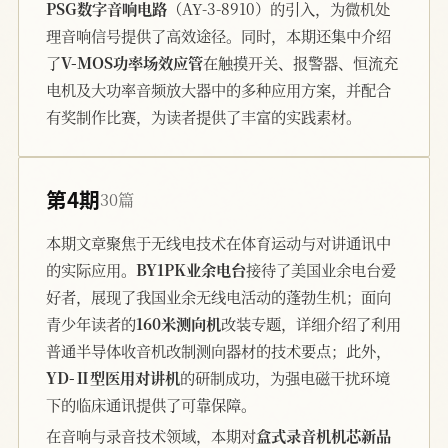
PSG数字音响电路
（AY-3-8910）的引入，为微机处
理音响信号提供了高效途径。同时，本期还集中介绍
了
V-MOS功率场效应管
在触摸开关、报警器、恒流充
电机及大功率音频放大器中的多种应用方案，并配合
有奖制作比赛，为读者提供了丰富的实践素材。
第4期
30篇
本期文章聚焦于无线电技术在体育运动与对讲通讯中
的实际应用。
BY1PK业余电台
接待了美国业余电台爱
好者，展现了我国业余无线电活动的蓬勃生机；面向
青少年读者的
160米测向机
改装专题，详细介绍了利用
普通半导体收音机改制测向器材的技术要点；此外，
YD-Ⅱ型医用对讲机
的研制成功，为强电磁干扰环境
下的临床通讯提供了可靠保障。
在音响与录音技术领域，本期对
盒式录音机机芯新品