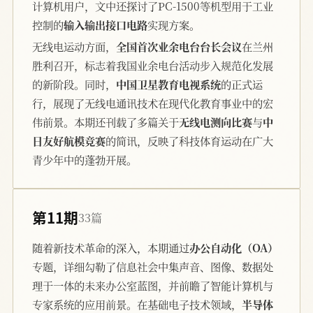
计算机用户，文中还探讨了PC-1500等机型用于工业
控制的
输入输出接口电路
实现方案。
无线电运动方面，
全国首次业余电台台长会议
在兰州
胜利召开，标志着我国业余电台活动步入规范化发展
的新阶段。同时，
中国卫星教育电视系统
的正式运
行，展现了无线电通讯技术在现代化教育事业中的宏
伟前景。本期还刊载了多篇关于
无线电测向比赛
与
中
日友好航模竞赛
的简讯，反映了科技体育运动在广大
青少年中的蓬勃开展。
第11期
33篇
随着新技术革命的深入，本期通过
办公自动化（OA）
专题，详细勾勒了信息社会中集声音、图像、数据处
理于一体的未来办公室蓝图，并前瞻了智能计算机与
专家系统的应用前景。在基础电子技术领域，
半导体