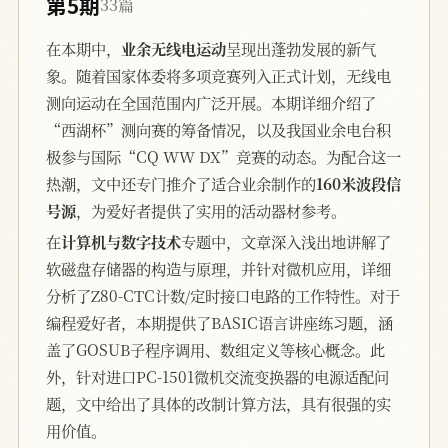
第5期
33篇
在本期中，
业余无线电运动
呈现出蓬勃发展的新气
象。随着国家体委将多项竞赛列入正式计划，无线电
测向运动在全国范围内广泛开展。本期详细介绍了
“西湖杯”测向赛的筹备情况，以及我国业余电台积
极参与国际“CQ WW DX”竞赛的动态。为配合这一
热潮，文中还专门推介了适合业余制作的
160米波段信
号源
，为爱好者提供了实用的活动器材参考。
在
计算机与数字技术
专题中，文章深入浅出地讲解了
软磁盘存储器的构造与原理，并针对微机应用，详细
分析了Z80-CTC计数/定时接口电路的工作特性。对于
编程爱好者，本期提供了BASIC语言讲座练习题，涵
盖了GOSUB子程序调用、数组定义等核心概念。此
外，针对进口PC-1501微机交流变换器的电源适配问
题，文中给出了具体的改制计算方法，具有很强的实
用价值。