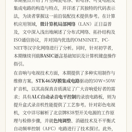
集成电路的构造与特点，并详述了其独特的代码表示
法，为读者掌握这一前沿装配技术提供参考。在计算
机应用领域，
微计算机局部网络
（LAN）正日益普
及，文中深入浅出地阐述了分布式网络、拓扑结构及
ISO通信协议，并对国内优选的OMNINET、PC-
NET等汉字化网络进行了分析。同时，针对初学者，
本期继续刊载
BASIC语言
基础知识及计算机键盘操作
指引。
在音响与电视技术方面，本期提供了多种实用制作与
维修方案。
STK465厚膜集成电路
驱动的50W+50W
扩音机，以其高保真音质满足了广大音响爱好者的需
求；具有
ALC自动录音电平控制
的录放电路板，则为
提升盒式录音机性能提供了工艺参考。针对彩色电视
机，文中详尽解析了北京牌838型开关电源的工作原
理与检修步骤，并就
色纯调整
、消磁技术及不平衡式
自动频率控制（AFC）电路进行了技术探讨。此外，