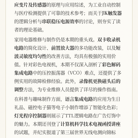
应变片及传感器
的原理与应用综述，为工业自动控制
与医疗检测提供了可靠的技术参考；而关于
JK触发器
的逻辑分析与
串联稳压电源效率
的讨论，则夯实了读
者的理论基础。
家用电器维修与制作仍是本期的重头戏。
双卡收录机
电路
的简化设计、
前置放大器
的多功能改装，以及
短
波灵敏度均匀性
的改善方法，均具有极强的实用价
值。针对彩色电视机，本期不仅深入剖析了
彩色解码
集成电路
中的压控振荡器（VCO）难点，还提供了多
例实用的故障检修经验。此外，
录像机更换磁头后的
调整
方法，为专业维修人员提供了详尽的操作指南。
在科普与趣味制作方面，
语言集成电路
的应用为生日
礼品、磁控电子猫等电子小制作增添了智能化色彩；
灯光程序控制器
则展示了TTL逻辑电路在广告灯饰中
的魅力。本期还刊登了
计算机科学技术电视函授讲座
的试题，并纪实报道了第三届世界无线电测向锦标