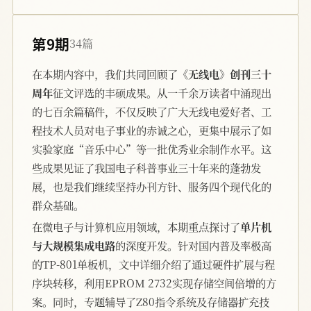
第9期
34篇
在本期内容中，我们共同回顾了
《无线电》创刊三十
周年
征文评选的丰硕成果。从一千余万读者中涌现出
的七百余篇稿件，不仅反映了广大无线电爱好者、工
程技术人员对电子事业的赤诚之心，更集中展示了如
实验家庭“音乐中心”等一批优秀业余制作水平。这
些成果见证了我国电子科普事业三十年来的蓬勃发
展，也是我们继续坚持办刊方针、服务四个现代化的
群众基础。
在微电子与计算机应用领域，本期重点探讨了
单片机
与大规模集成电路
的深度开发。针对国内普及率极高
的TP-801单板机，文中详细介绍了通过硬件扩展与程
序块转移，利用EPROM 2732实现存储空间倍增的方
案。同时，专题辅导了Z80指令系统及存储器扩充技