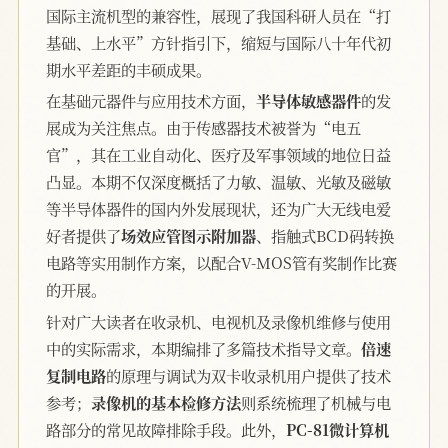
国际主流机型的兼容性，展现了我国科研人员在“打
基础、上水平”方针指引下，缩短与国际八十年代初
期水平差距的丰硕成果。
在基础元器件与应用技术方面，
半导体敏感器件
的发
展成为关注焦点。由于传感器技术被誉为“电五
官”，其在工业自动化、医疗及军事领域的地位日益
凸显。本期不仅深度概括了力敏、温敏、光敏及磁敏
等半导体器件的国内外发展现状，还为广大无线电爱
好者提供了
场效应管图示附加器
、指触式BCD码转换
电路等实用制作方案，以配合V-MOS管有奖制作比赛
的开展。
针对广大读者在收录机、电视机及录像机维修与使用
中的实际需求，本期编排了多篇技术指导文章。
倍速
复制电路
的原理与调试为双卡收录机用户提供了技术
参考；
录像机的基本检修方法
则系统梳理了机械与电
路部分的常见故障排除手段。此外，
PC-81微计算机