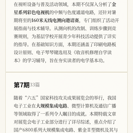
在视听设备与普及活动领域，本期不仅深入分析了
金
星系列彩色电视机
的中频与色度通道电路，还针对暑
期将至的
160米无线电测向邀请赛
，专门组织了活动开
展指南与技术辅导。从测向机的改制、训练步骤到竞
赛规则，为基层学校开展青少年科技活动提供了详实
的指导。在基础知识方面，本期还涵盖了印刷电路板
设计原则、电子琴琴键选用及《收音机修理自学读
本》的学习辅导，旨在夯实读者的电学基本功。
第7期
33篇
随着“六五”国家科技攻关成果展览会的举行，我国
电子工业在
大规模集成电路
、微型计算机及通信广播
等领域取得了一系列令人瞩目的成就。本期特载文章
对展览会电子工业部分进行了详尽综述，重点介绍了
国产6800系列大规模集成电路、紫金Ⅱ型微机及其与