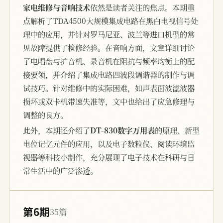
家电维修与音响技术
依然是读者关注的焦点。本期重
点解析了TDA4500大规模集成电路在黑白电视信号处
理中的应用，并针对罗马尼亚、波兰等进口机型的常
见故障提供了检修经验。在音响方面，文章详细讨论
了电唱盘与扩音机、录音机在阻抗与频率均衡上的配
接要领，并介绍了集成电路四波段调谐器的制作与调
试技巧。针对维修中的实际困难，如声表面波滤波器
损坏或双卡机带速失准等，文中也给出了应急修理与
调整的良方。
此外，本期还介绍了
DT-830数字万用表
的原理、新型
电位记忆元件的应用，以及电子数粒仪、阅读环境监
视器等科技小制作，充分展现了电子技术在科研与日
常生活中的广泛渗透。
第6期
35篇