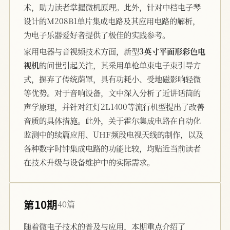
术，助力读者掌握微机原理。此外，针对中档电子琴
设计的M208B1单片集成电路及其应用电路的解析，
为电子乐器爱好者提供了极佳的实践参考。
家用电器与音视频技术方面，新型
3英寸平面形彩色电
视机
的问世引起关注，其采用单枪单束电子束引导方
式，摒弃了传统荫罩，具有功耗小、受地磁影响轻微
等优势。对于音响设备，文中深入分析了近讲话筒的
声学原理，并针对红灯2L1400等流行机型提出了改善
音质的具体措施。此外，关于霍尔集成电路在自动化
监测中的续篇应用、UHF频段电视天线的制作，以及
各种数字时钟集成电路的功能比较，均贴近当前读者
在技术升级与设备维护中的实际需求。
第10期
40篇
随着微电子技术的普及与应用，本期重点介绍了