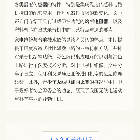
各类温度传感器的特性，特别是集成温度传感器与微
机接口的配套应用。针对元器件市场的新变化，文中
还专门介绍了具有过载保护功能的
熔断电阻器
，以及
塑料机芯在盒式录音机中的工艺特点与选购要点。
家电维修与音响技术
依然是读者关切的热点。本期提
供了可变衰减式杜比降噪电路的业余仿制方法，并针
对录音机编辑功能、彩色解码集成电路的识别与消色
电路进行了深度技术分析。对于电视机维修，文中分
享了日立、匈牙利及罗马尼亚等进口机型的应急修理
经验。此外，
青少年无线电测向比赛
的盛况与中国电
子爱好者协会筹委会的动态，展现了我国无线电运动
与科普事业的蓬勃生机。
📑 本年度分类目录