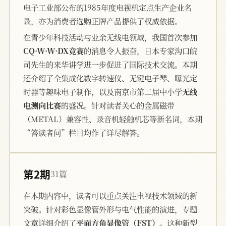
电子工业部公布的1985年度电视机定点生产企业名
录，亦为消费者选购正牌产品提供了权威依据。
在青少年科技活动与业余无线电领域，我国首次参加
CQ·W·W·DX竞赛
的消息令人振奋，日本专家沟口皖
司先生的来华讲学进一步促进了国际技术交流。本期
还介绍了全集成化数字转速仪、无键电子琴、曝光定
时器等趣味电子制作，以及南京市第二届中小学
无线
电测向比赛
的盛况。针对读者关心的金属磁带
（METAL）兼容性、录音机轻触机芯等新名词，本期
“答读者问”栏目均作了详尽解答。
第2期
31篇
在本期内容中，读者可以重点关注电视技术领域的新
突破。针对彩色显像管外形与电气性能的演进，专题
文章详细介绍了
平面方角显像管（FST）
。这种新型