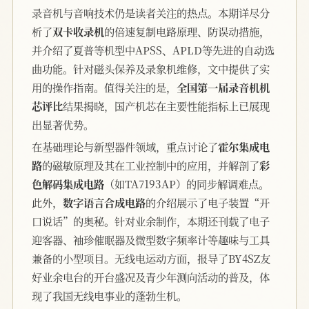
录音机与音响技术仍是读者关注的热点。本期详尽分
析了
双卡收录机
的倍速复制电路原理、防误动措施，
并介绍了夏普等机型中APSS、APLD等先进的自动选
曲功能。针对磁头保养及录象机维修，文中提供了实
用的操作指南。值得关注的是，
全国第一届录音机机
芯评比
结果揭晓，国产机芯在主要性能指标上已展现
出显著优势。
在基础理论与新型器件领域，重点讨论了
霍尔集成电
路
的磁敏原理及其在工业控制中的应用，并解剖了
彩
色解码集成电路
（如TA7193AP）的同步解调难点。
此外，
数字语言合成电路
的介绍展示了电子装置“开
口说话”的奥秘。针对业余制作，本期还刊载了电子
迎客器、袖珍催眠器及微型数字频率计等趣味与工具
兼备的小型项目。无线电运动方面，报导了BY4SZ友
好业余电台的开台盛况及青少年测向活动的普及，体
现了我国无线电事业的蓬勃生机。