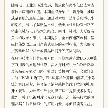
随着电子工业的飞速发展，集成化与微型化已成为当
前技术应用的主流。本期重点介绍了
“随身听”袖珍
式录音机
的最新进展，通过对索尼、爱华等典型机型
的剖析，展示了超微型电机、低电压杜比降噪电路等
精密机械与电子技术的结合。同时，针对广大爱好者
关心的收录机维护，本期提供了
全自停电路改装
、偏
磁振荡器改进及国产盒式机芯的选型指南，力求解决
交流断电保护及录放音品质提升等实际问题。
在数字技术与计算应用方面，本期继续连载
DT-830数
字万用表
的原理与检修，深入探讨双积分A/D转换器
及液晶显示驱动电路。针对计算机初学者，文章详细
讲解了
BASIC语言
的逻辑运算及计算机内部定点乘除
法的实现过程，并介绍了消除感性负载干扰的
零电压
开关
装置，为计算机外设的稳定运行提供技术参考。
此外，关于
电视唱片
（光盘存储）这一新兴技术的原
理及其在信息检索中的应用前景，亦值得读者关注。