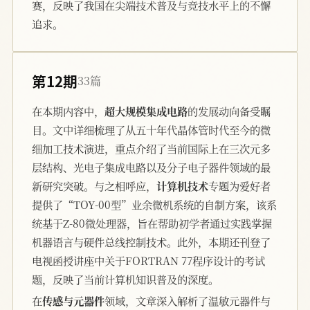
赛，反映了我国在尖端技术普及与竞技水平上的不懈
追求。
第12期
33篇
在本期内容中，
超大规模集成电路
的发展动向备受瞩
目。文中详细梳理了从五十年代晶体管时代至今的微
细加工技术演进，重点介绍了当前国际上在三次元多
层结构、光电子集成电路以及分子电子器件领域的最
新研究突破。与之相呼应，
计算机技术
专题为爱好者
提供了“TOY-00型”业余微机系统的自制方案，该系
统基于Z-80微处理器，旨在帮助初学者通过实践掌握
机器语言与硬件总线控制技术。此外，本期还刊登了
电视函授讲座中关于FORTRAN 77程序设计的考试
题，反映了当前计算机知识普及的深度。
在
传感与元器件
领域，文章深入解析了温敏元器件与