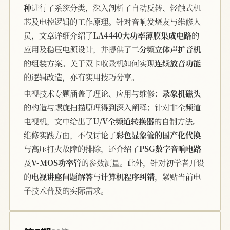
种
进行了系统分类，深入剖析了自动反转、轻触式机
芯及电控逻辑的工作原理。针对音响发烧友与维修人
员，文章详细介绍了
LA4440大功率薄膜集成电路
的
应用及稳压电源设计，并提供了
二分频立体声扩音机
的组装方案。关于双卡收录机如何实现
连续放音功能
的逻辑改造，亦有实用技巧分享。
电视技术专题涵盖了理论、应用与维修：
录象机磁头
的构造与螺旋扫描原理得到深入阐释；针对非全频道
电视机，文中给出了
U/V全频道转换器
的自制方法。
维修实践方面，不仅讨论了
彩色显象管的国产化代换
与高压打火故障的排除，还介绍了
PSG数字音响电路
及
V-MOS功率管
的参数测量。此外，针对初学者开设
的
电视讲座问题解答
与
计算机程序纠错
，紧贴当前电
子技术普及的实际需求。