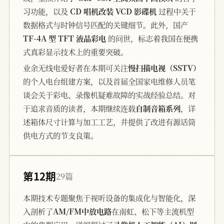
习功能，以及
CD 唱机改装 VCD 影碟机
过程中关于
数据格式与时钟信号匹配的关键细节。此外，国产
TF-4A 型 TFT 液晶彩电
的问世，标志着我国在便携
式真彩显示技术上的重要突破。
业余无线电爱好者在本期可关注
慢扫描电视（SSTV）
的个人电台组建方案，以及首届全国家电维修人员笔
谈会关于彩电、录像机疑难故障的实战经验总结。对
于追求音质的读者，本期继续连载
自制音箱系列
，详
述箱体尺寸计算与加工工艺，并提供了改进有源话筒
供电方式的节支良策。
第12期
29篇
本期技术专题聚焦于视听设备的集成化与智能化，深
入剖析了
AM/FM中放电路
在南虹、松下等主流机型