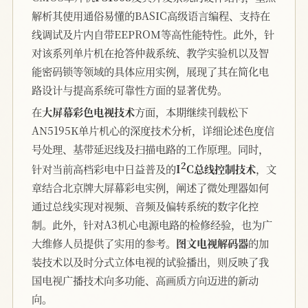
解析其使用通俗易懂的BASIC高级语言编程、支持在
线调试及片内自带EEPROM等高性能特性。此外，针
对该系列单片机在抢答仲裁系统、教学实验机以及智
能密码锁等领域的具体应用实例，展现了其在简化电
路设计与提高系统可靠性方面的显著优势。
在
大屏幕彩色电视技术
方面，本期继续刊载松下
AN5195K单片机心的深度技术分析，详细论述色度信
号处理、基带延迟线及扫描电路的工作原理。同时，
2
针对当前高档彩电中日益普及的
I
C总线控制技术
，文
章结合北京牌大屏幕彩电实例，阐述了微处理器如何
通过总线实现对视频、音频及偏转系统的数字化控
制。此外，针对A3机心电源电路的检修经验，也为广
大维修人员提供了实用的参考。
图文电视解码器
的加
装技术以及时分式立体电视的试验播出，则反映了我
国电视广播技术向多功能、高画质方向迈进的新动
向。