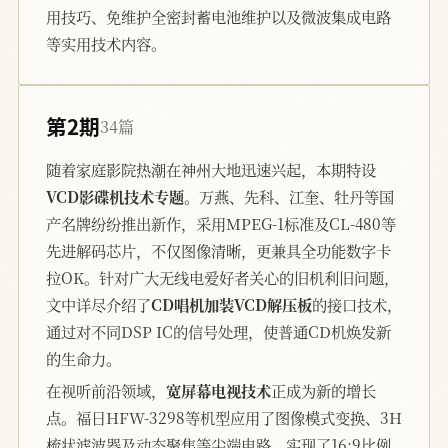
用技巧、免维护全密封蓄电池维护以及微波集成电路
等实用技术内容。
第2期
34篇
随着家庭影院热潮在神州大地迅速兴起，本期特设
VCD影碟机技术专题
。万燕、先科、江奎、牡丹等国
产名牌纷纷推出新作，采用MPEG-1标准及CL-480等
先进解码芯片，不仅图像清晰，更兼具全功能数字卡
拉OK。针对广大无线电爱好者关心的旧机利旧问题，
文中详尽介绍了
CD唱机加装VCD解压板
的接口技术，
通过对不同DSP IC的信号处理，使普通CD机焕发新
的生命力。
在视听前沿领域，
宽屏幕电视技术
正成为新的增长
点。福日HFW-3298等机型应用了图像模式变换、3H
梳状滤波器及动态聚焦等尖端电路，实现了16:9比例