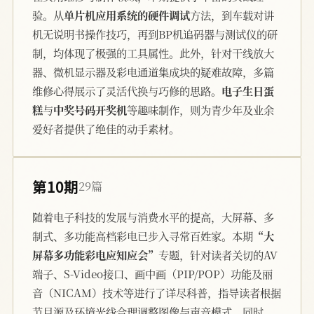
验。从
单片机应用系统的硬件调试
方法，到车载对讲
机无说明书操作技巧，再到BP机追码器与测试仪的研
制，均体现了极强的工具属性。此外，针对干线放大
器、微机显示器及彩电通道集成块的疑难故障，多篇
维修心得展示了灵活代换与巧修的思路。
电子生日蛋
糕
与
中奖号码开奖机
等趣味制作，则为青少年及业余
爱好者提供了绝佳的动手素材。
第10期
29篇
随着电子科技的发展与消费水平的提高，大屏幕、多
制式、多功能高档彩电已步入寻常百姓家。本期
“大
屏幕多功能彩电应知应会”
专题，针对读者关切的AV
端子、S-Video接口、画中画（PIP/POP）功能及丽
音（NICAM）技术等进行了详尽科普，指导读者根据
节目源及环境光线合理调整图像与声音模式。同时，