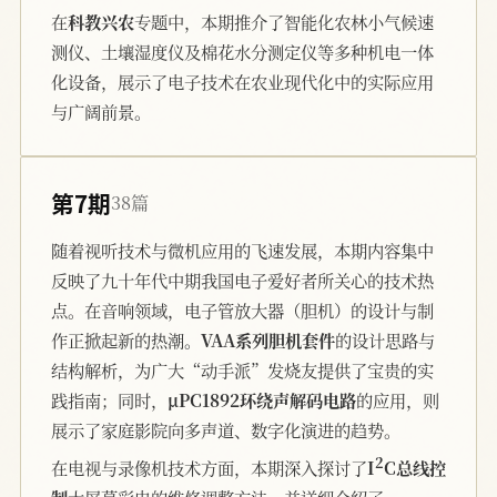
在
科教兴农
专题中，本期推介了智能化农林小气候速
测仪、土壤湿度仪及棉花水分测定仪等多种机电一体
化设备，展示了电子技术在农业现代化中的实际应用
与广阔前景。
第7期
38篇
随着视听技术与微机应用的飞速发展，本期内容集中
反映了九十年代中期我国电子爱好者所关心的技术热
点。在音响领域，电子管放大器（胆机）的设计与制
作正掀起新的热潮。
VAA系列胆机套件
的设计思路与
结构解析，为广大“动手派”发烧友提供了宝贵的实
践指南；同时，
μPC1892环绕声解码电路
的应用，则
展示了家庭影院向多声道、数字化演进的趋势。
2
在电视与录像机技术方面，本期深入探讨了
I
C总线控