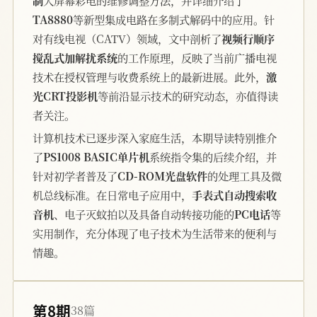
制
大屏幕彩电的维修调整方法，并详细介绍了
TA8880
等新型集成电路在多制式解码中的应用。针
对有线电视（CATV）领域，文中剖析了
视频行顺序
搅乱式加解扰系统
的工作原理，反映了当前广播电视
技术在授权管理与收费系统上的最新进展。此外，
激
光CRT投影机
等前沿显示技术的研究动态，亦值得读
者关注。
计算机技术已逐步深入家庭生活，本期导读特别推介
了
PS1008 BASIC单片机
系统指令集的后续介绍，并
针对初学者普及了
CD-ROM光盘软件
的处理工具及微
机总线标准。在日常电子应用中，
手表式自动搜索收
音机
、电子灭蚊拍以及具备自动转接功能的
PC电话
等
实用制作，充分体现了电子技术为生活带来的便利与
情趣。
第8期
38篇