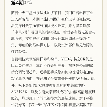
第4期
37篇
随着中央卫星电视试播加扰节目，我国广播电视事业
迈入新阶段。本期
“热门话题”
聚焦卫星电视技术，
深度探讨数字压缩与加扰技术政策，并为读者详解
“中星5号”等卫星的接收要点。针对各有线电视台与
地面站，文中提供了利用编程计算器调试天线方位
角、仰角的简易实操方法，以及室外部件常见故障的
排除经验。
音视频技术领域同样异彩纷呈。
VCD与卡拉OK
仍是
民众关注焦点，本期不仅介绍三菱、东芝等公司的最
新变调处理芯片，还手把手教您如何为普通彩电加装
数字混响功能，并评测了带效果处理器的AV系统。此
2
外，松下最新的I
C总线控制单片彩电集成电路
AN5195K，以及东南大学研制成功的内偏高清晰度显
像管，均展现了当前电视技术的最新成果。对于摄像
机爱好者，JVC推出的VHS-C系列新机型及其数字图