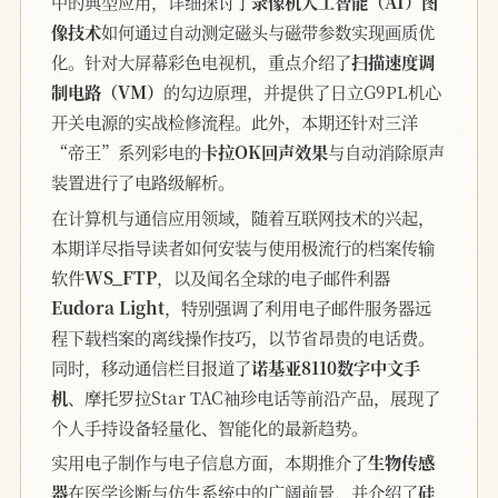
中的典型应用，详细探讨了
录像机人工智能（AI）图
像技术
如何通过自动测定磁头与磁带参数实现画质优
化。针对大屏幕彩色电视机，重点介绍了
扫描速度调
制电路（VM）
的勾边原理，并提供了日立G9PL机心
开关电源的实战检修流程。此外，本期还针对三洋
“帝王”系列彩电的
卡拉OK回声效果
与自动消除原声
装置进行了电路级解析。
在计算机与通信应用领域，随着互联网技术的兴起，
本期详尽指导读者如何安装与使用极流行的档案传输
软件
WS_FTP
，以及闻名全球的电子邮件利器
Eudora Light
，特别强调了利用电子邮件服务器远
程下载档案的离线操作技巧，以节省昂贵的电话费。
同时，移动通信栏目报道了
诺基亚8110数字中文手
机
、摩托罗拉Star TAC袖珍电话等前沿产品，展现了
个人手持设备轻量化、智能化的最新趋势。
实用电子制作与电子信息方面，本期推介了
生物传感
器
在医学诊断与仿生系统中的广阔前景，并介绍了
硅