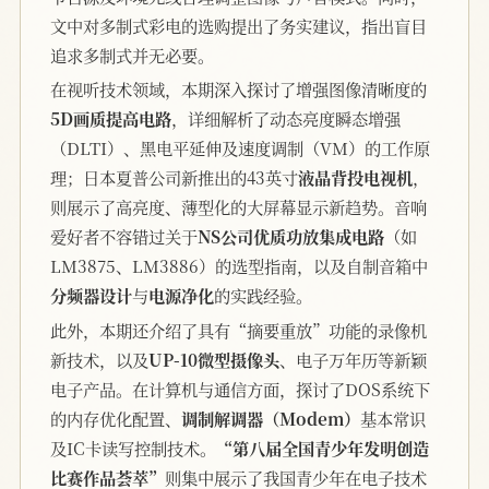
文中对多制式彩电的选购提出了务实建议，指出盲目
追求多制式并无必要。
在视听技术领域，本期深入探讨了增强图像清晰度的
5D画质提高电路
，详细解析了动态亮度瞬态增强
（DLTI）、黑电平延伸及速度调制（VM）的工作原
理；日本夏普公司新推出的43英寸
液晶背投电视机
，
则展示了高亮度、薄型化的大屏幕显示新趋势。音响
爱好者不容错过关于
NS公司优质功放集成电路
（如
LM3875、LM3886）的选型指南，以及自制音箱中
分频器设计
与
电源净化
的实践经验。
此外，本期还介绍了具有“摘要重放”功能的录像机
新技术，以及
UP-10微型摄像头
、电子万年历等新颖
电子产品。在计算机与通信方面，探讨了DOS系统下
的内存优化配置、
调制解调器（Modem）
基本常识
及IC卡读写控制技术。
“第八届全国青少年发明创造
比赛作品荟萃”
则集中展示了我国青少年在电子技术