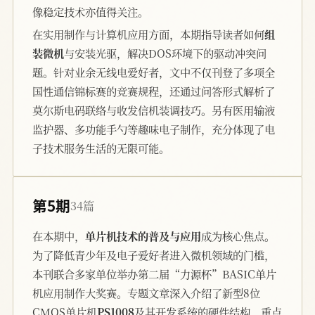
像稳定技术亦值得关注。
在实用制作与计算机应用方面，本期指导读者如何
组
装微机
与安装光驱，解决DOS环境下的驱动冲突问
题。针对业余无线电爱好者，文中不仅刊登了多项全
国性通信锦标赛的竞赛规程，还通过问答形式解析了
莫尔斯电码联络与收发信机装调技巧。另有医用输液
监护器、多功能手勺等趣味电子制作，充分体现了电
子技术服务生活的无限可能。
第5期
34篇
在本期中，
单片机技术的普及与应用
成为核心焦点。
为了降低青少年及电子爱好者进入微机领域的门槛，
本刊联合多家单位举办第二届“力源杯”BASIC单片
机应用制作大奖赛。专题文章深入介绍了新型8位
CMOS单片机
PS1008
及其开发系统的硬件结构，重点