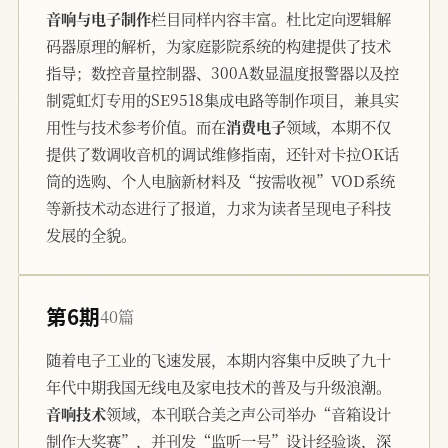
音响与电子制作
栏目同样内容丰富。杜比定向逻辑解
码器原理的解析，为家庭影院系统的构建提供了技术
指导；数控音量控制器、300A数显温度报警器以及控
制霓虹灯专用的SE9518集成电路等制作项目，兼具实
用性与技术参考价值。而在
消费电子
领域，本期不仅
提供了数调收音机的调试维修指南，还针对卡拉OK话
筒的选购、个人电脑新材料及“按需收视”VOD系统
等新技术动态进行了报道，力求为读者呈现电子科技
发展的全貌。
第6期
40篇
随着电子工业的飞速发展，本期内容集中反映了九十
年代中期我国无线电及家电技术的普及与升级浪潮。
音响技术
领域，本刊联合美之声公司举办“音箱设计
制作大奖赛”，并刊发“监听一号”设计经验谈，深