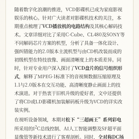
随着数字化浪潮的推进，VCD影碟机已成为家庭影视
娱乐的核心。针对广大读者对影碟机技术的关注，本
期重点梳理了
VCD播放机的电路结构
及其核心解码技
术。文章详细对比了采用C-Cube、CL480及SONY等
不同解码芯片方案的机型，分析了具备一体化设计、
强纠错能力的2.0版本主流机型与由CD机改装而成的
初级机型在特技放像、画面清晰度上的本质差异。同
时，针对专业用户深入探讨了
VCD盘片的信号组织形
式
，解释了MPEG-1标准下的音视频数据压缩原理及
1.1与2.0版本在交互功能、高清晰度静止画面上的技
术演进。对于热衷于旧机升级的爱好者，文中还提供
了将CD或LD影碟机加装解码板升级为VCD的详实改
装实例。
在视听设备领域，本期对
松下“三超画王”系列彩电
2
所采用的I
C总线控制、AI人工智能调整及SF超平面
显像管等新技术进行了客观剖析。同时，
全对称DC场