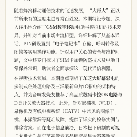
随着蜂窝移动通信技术的飞速发展，
“大哥大”
正以
前所未有的速度走进寻常百姓家。本期特设专题，深
入浅出地介绍了
GSM数字移动电话
与模拟机的技术差
异，并针对当前市场主流机型，详细讲解了从基本通
话、PIN码设置到“电子笔记本”存储、呼叫转移及
闭锁等实用操作功能。针对用户关心的安全与维护问
题，文中还专门探讨了SIM卡加锁防盗技术及电池日
常保养常识，助读者全面掌握这一现代通信利器。
在视听技术领域，本期重点剖析了
东芝大屏幕彩电
的
多制式色处理电路及三洋最新单片IC彩电的架构特
点，并为音响发烧友推荐了高品质
数码卡拉OK电路
与
D类开关放大器技术。此外，针对影碟机（VCD）、
录像机及有线电视系统（CATV）中常见的图像干
扰、本振泄漏等疑难故障，提供了详实的检修实例与
排除方案。而在电子信息前沿，日本松下研制的
可视
“大哥大”
与东芝高像素多晶硅液晶显示器等新成