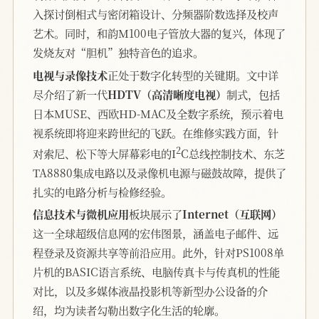
入探讨倒相式与密闭箱设计、分频器阶数选择及校声
艺术。同时，和韵M100电子管放大器的复兴，体现了
发烧友对“胆机”独特音色的追求。
电视与录像技术
正处于数字化转型的关键期。文中详
尽介绍了新一代
HDTV（高清晰度电视）
制式，包括
日本MUSE、西欧HD-MAC及全数字系统，预示着电
视系统即将迎来跨世纪的飞跃。在维修实践方面，针
2
对索尼、松下等大屏幕彩电的I
C总线控制技术、东芝
TA8880集成电路以及录像机电源与磁鼓故障，提供了
扎实的电路分析与检修经验。
信息技术与微机应用
板块展示了
Internet（互联网）
这一全球超级信息网的宏伟图景，涵盖电子邮件、远
程登录及资源共享等前沿应用。此外，针对PS1008单
片机的BASIC语言系统、电脑传真卡与传真机的性能
对比，以及多媒体液晶投影机等新型办公设备的介
绍，均为读者勾勒出数字化生活的轮廓。