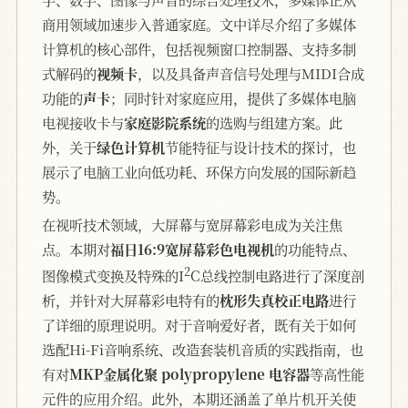
商用领域加速步入普通家庭。文中详尽介绍了多媒体
计算机的核心部件，包括视频窗口控制器、支持多制
式解码的
视频卡
，以及具备声音信号处理与MIDI合成
功能的
声卡
；同时针对家庭应用，提供了多媒体电脑
电视接收卡与
家庭影院系统
的选购与组建方案。此
外，关于
绿色计算机
节能特征与设计技术的探讨，也
展示了电脑工业向低功耗、环保方向发展的国际新趋
势。
在视听技术领域，大屏幕与宽屏幕彩电成为关注焦
点。本期对
福日16:9宽屏幕彩色电视机
的功能特点、
2
图像模式变换及特殊的I
C总线控制电路进行了深度剖
析，并针对大屏幕彩电特有的
枕形失真校正电路
进行
了详细的原理说明。对于音响爱好者，既有关于如何
选配Hi-Fi音响系统、改造套装机音质的实践指南，也
有对
MKP金属化聚 polypropylene 电容器
等高性能
元件的应用介绍。此外，本期还涵盖了单片机开关使