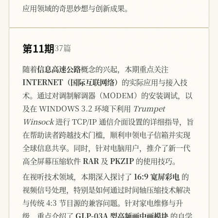
应用领域的奇思妙想与创新成果。
第11期
37篇
随着
信息高速公路
概念的兴起，本期重点关注
INTERNET（国际互联网络）
的实际应用与接入技
术。通过对调制解调器（MODEM）的安装调试，以
及在 WINDOWS 3.2 环境下利用
Trumpet
Winsock
进行 TCP/IP 通信介面设置的详细指导，旨
在帮助读者跨越技术门槛，顺利申领电子信箱并实现
全球信息共享。同时，针对电脑用户，推介了新一代
高全屏幕压缩软件
RAR
及
PKZIP
的使用技巧。
在视听技术领域，本期深入探讨了
16:9 宽屏彩电
的
视频信号处理，特别是如何通过时间轴压缩技术解决
与传统 4:3 节目源的兼容问题。针对家电维修与升
级，重点介绍了
GLP-03A 型高频画中画模块
的自学