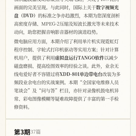
画面的完美呈现。与此同时，国际上关于
数字视频光
盘（DVD）
的标准之争亦趋激烈，本期为您深度剖析
高密度存储、MPEG-2压缩及短波长激光等未来技术
动向，助您把握音响影音器材的演进趋势。
微电脑应用方面，本期介绍了利用单片机实现霓虹灯
程序控制、字轮式打印机驱动等实用方案；针对计算
机用户，提供了利用
虚拟盘运行TANGO软件
以减少
磁盘磨损、提高绘图效率的经验之谈。此外，业余无
线电爱好者不容错过将
XDD-801单边带电台
改装为多
频段业余电台的实战案例。本期“全国家电维修人员
笔谈会”及“问与答”栏目，亦针对录像机鼓电机异
常、彩电图像模糊等疑难故障提供了丰富的第一手检
修资料。
第3期
37篇