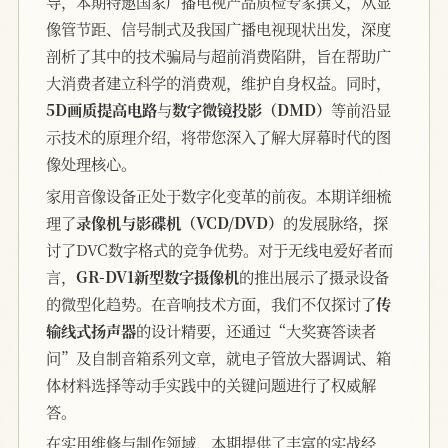
导，本期特邀国家广播电视产品质检专家撰文，从显
像管节距、信号制式及我国广播电视现状出发，深度
剖析了其中的技术骗局与超前消费陷阱，旨在帮助广
大消费者建立科学的消费观，维护自身权益。同时，
5D画质提高电路
与
数字微镜投影（DMD）
等前沿显
示技术的原理介绍，将带您深入了解大屏幕时代的图
像处理核心。
家用音像设备正处于数字化变革的前夜。本期详细梳
理了
录像机与影碟机（VCD/DVD）
的发展脉络，探
讨了DVC数字格式的竞争优势。对于无线电爱好者而
言，
GR-DV1新型数字摄像机
的推出展示了摄录设备
的微型化趋势。在音响技术方面，我们不仅探讨了
传
输线式扬声器
的设计精要，还通过“大奖赛答读者
问”及自制音箱系列文章，就电子管放大器调试、箱
体材料选择等动手实践中的关键问题进行了权威解
答。
在实用维修与制作领域，本期提供了丰富的实战经