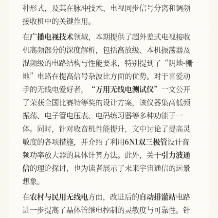
种形式，及其在脉冲技术、电视同步信号分离和调频
接收机中的关键作用。
在
广播电视技术
领域，本期提供了超外差式电视接收
机高频部分的深度解析，包括高放级、本机振荡器及
混频级的电路结构与性能要求，特别提到了“阴地-栅
地”电路在提高信号杂波比方面的优势。对于喜爱动
手的无线电爱好者，
“万用无线电测试仪”
一文公开
了荣获全国比赛特等奖的设计方案，该仪器集高低频
振荡、电子管电压表、电码练习器等多种功能于一
体。同时，针对收音机性能提升，文中讨论了提高灵
敏度的各项措施，并介绍了利用
6N1双三极管
设计音
频功率放大器的具体计算方法。此外，关于
引力波通
信
的理论探讨，也为读者展示了未来宇宙通信的远景
想象。
在
农村与民用无线电
方面，改进后的
自动排灌站
电路
进一步提高了晶体管继电控制的灵敏度与可靠性。针