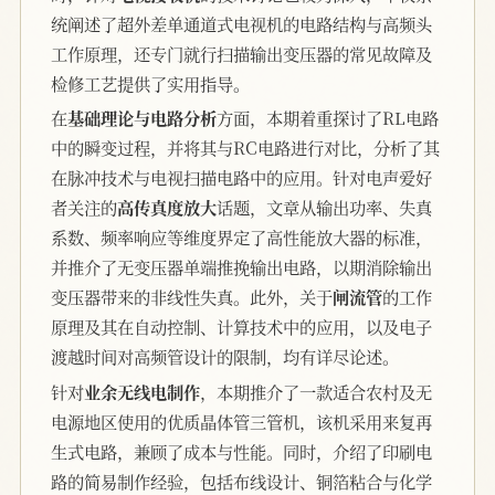
统阐述了超外差单通道式电视机的电路结构与高频头
工作原理，还专门就行扫描输出变压器的常见故障及
检修工艺提供了实用指导。
在
基础理论与电路分析
方面，本期着重探讨了RL电路
中的瞬变过程，并将其与RC电路进行对比，分析了其
在脉冲技术与电视扫描电路中的应用。针对电声爱好
者关注的
高传真度放大
话题，文章从输出功率、失真
系数、频率响应等维度界定了高性能放大器的标准，
并推介了无变压器单端推挽输出电路，以期消除输出
变压器带来的非线性失真。此外，关于
闸流管
的工作
原理及其在自动控制、计算技术中的应用，以及电子
渡越时间对高频管设计的限制，均有详尽论述。
针对
业余无线电制作
，本期推介了一款适合农村及无
电源地区使用的优质晶体管三管机，该机采用来复再
生式电路，兼顾了成本与性能。同时，介绍了印刷电
路的简易制作经验，包括布线设计、铜箔粘合与化学