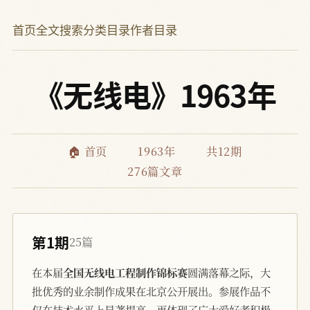
首页
全文搜索
分类目录
作者目录
《无线电》1963年
🏠 首页
1963年
共12期
276篇文章
第1期
25篇
在本届
全国无线电工程制作锦标赛
圆满落幕之际，大
批优秀的业余制作成果在北京公开展出。参展作品不
仅在技术水平上显著提高，更体现了广大爱好者积极