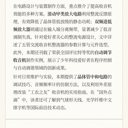
在电路设计与装置制作方面，重点推介了提高收音机
效能的多种方案。
滑动甲类放大电路
利用整流反馈原
理，有效降低了晶体管低放级的静态功耗；
双频道低
频放大器
则通过在输入端分离频带，显著减少了低音
调制失真。针对爱好者关心的整流电源设计，文中详
述了五管交流收音机整流器的参数计算与元件选型。
此外，本期还刊载了荣获全国评比特等奖的
自动调节
收音机
制作实例，展示了少年科技爱好者在程序控制
与自动调谐领域的创新成果。
针对日常维护与实验，本期提供了
晶体管中和电路
的
调试技巧、音频频率计的仿制方法，以及利用外差原
理改装“工农之友”收音机的实用指南。在“国外点
滴”中，读者还可了解到气球形天线、光学纤维中文
排字机等国际前沿技术动态。