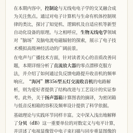
在本期内容中，
控制论
与无线电电子学的交叉融合成
为关注焦点。通过对电子计算机与生命有机体控制规
律的类比，探讨了知觉机、逻辑机及自适应机等新型
自动化设备的原理。与之相呼应，
生物无线电学
领域
对“脑场”及脑电流电磁辐射的探索，展示了电子技
术模拟高级神经活动的广阔前景。
在电声与广播技术方面，针对读者关心的音质改善问
题，本期详细分析了
直流放大器
的零点漂移克服方
法，并介绍了如何通过负反馈电路提升收音机的频率
响应。
“海河”牌356型五灯交流收音机
的电路解
析，则为爱好者提供了结构改进与工艺设计的实证参
考。此外，关于
扬声器箱
计算图表的摘译，为密闭箱
与低音反相箱的容积及频率设计提供了科学依据。
基础理论与实践环节同样丰富。文中深入浅出地解释
了
分贝（dB）
这一重要单位的对数定义与电平计算，
并详述了电视显像管中电子束扫描与同步重显图像的