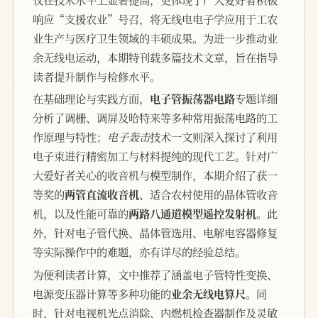
响应“支援农业”号召，将无线电电子学应用于工农
业生产与医疗卫生领域的丰硕成果。为进一步推动业
余无线电运动，本期特刊载多篇技术文章，旨在指导
读者提升制作与检修水平。
在基础理论与实践方面，
电子管振荡器电路
专题详细
分析了调栅、调屏及哈特来等多种常用振荡电路的工
作原理与特性；
电子轰击
技术一文则深入探讨了利用
电子束进行精密加工与材料提纯的现代工艺。针对广
大爱好者关心的收音机与模型制作，本期介绍了获一
等奖的
两管直流收音机
、适合农村使用的晶体管收音
机，以及性能可靠的
两路八通道模型遥控发射机
。此
外，针对电子管代换、晶体管选用、电解电容器修复
等实际操作中的难题，亦有详尽的经验总结。
为便利读者计算，文中推荐了涵盖电子管特性变换、
电源变压器计算等多种功能的
业余无线电算尺
。同
时，针对电视机光点消除、内燃机检查器制作及灵敏