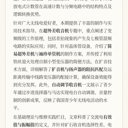
放电式计数管在高速计数与分频电路中的结构特点及
逻辑转换优势。
针对广大无线电爱好者，本期提供了丰富的制作与实
用技术指导。在
超外差收音机
专题中，重点阐述了变
频级的工作原理，包括差拍现象的产生及七极管混频
电路的实际应用；同时，针对晶体管设备，介绍了
简
易超外差机
与
袖珍单管机
的制作方案，并传授了利用
铁丝退火处理自制小型变压器的简便方法。在扩音技
术方面，详细解答了
扩音机与扬声器的阻抗匹配
及远
距离传输中线路变压器的配接计算，确保设备效能得
到充分发挥。此外，
自动调节收音机
一文展示了青少
年通过步进选择器与马达实现电台自动调谐、音量控
制的创新成果，反映了我国青少年无线电活动的水
平。
在基础理论与维修实践栏目，文章科普了交流电
有效
值与振幅值
的定义，并针对矿石收音机选择性差、电