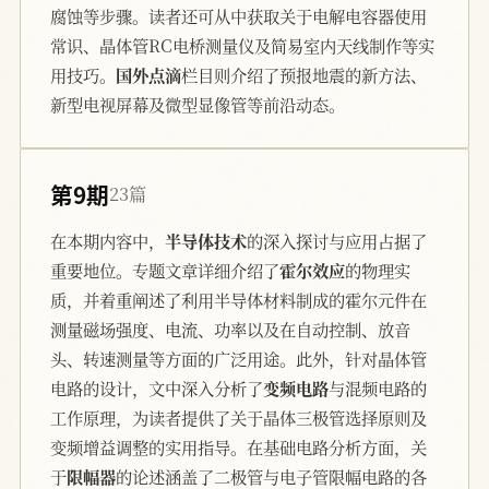
腐蚀等步骤。读者还可从中获取关于电解电容器使用
常识、晶体管RC电桥测量仪及简易室内天线制作等实
用技巧。
国外点滴
栏目则介绍了预报地震的新方法、
新型电视屏幕及微型显像管等前沿动态。
第9期
23篇
在本期内容中，
半导体技术
的深入探讨与应用占据了
重要地位。专题文章详细介绍了
霍尔效应
的物理实
质，并着重阐述了利用半导体材料制成的霍尔元件在
测量磁场强度、电流、功率以及在自动控制、放音
头、转速测量等方面的广泛用途。此外，针对晶体管
电路的设计，文中深入分析了
变频电路
与混频电路的
工作原理，为读者提供了关于晶体三极管选择原则及
变频增益调整的实用指导。在基础电路分析方面，关
于
限幅器
的论述涵盖了二极管与电子管限幅电路的各