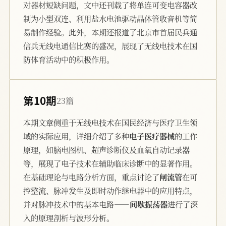
对器材短缺问题，文中还刊载了将单连可变电容器改
制为小型双连、利用盐水电池驱动晶体管收音机等简
易制作经验。此外，本期还报道了北京市首届民兵通
信兵无线电通信比赛的盛况，展现了无线电技术在国
防体育活动中的积极作用。
第10期
23篇
本期文章侧重于无线电技术在国民经济与医疗卫生领
域的实际应用，详细介绍了多种
电子医疗器械
的工作
原理，如脑电图机、超声诊断仪及血氧自动记录器
等，展现了电子技术在辅助临床诊断中的显著作用。
在基础理论与电路分析方面，重点讨论了
闸流管
在可
控整流、脉冲发生及即时动作继电器中的应用特点，
并对脉冲技术中的基本电路——
间歇振荡器
进行了深
入的原理剖析与波形分析。