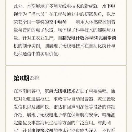
此外，本期展示了多项无线电技术的新成就。
水下电
视
作为“潜水员”在工程与渔业中的初露头角，以及
荣获全国一等奖的
空中电琴
——利用人体感应控制音
量与音阶的电子乐器，均体现了科学技术的趣味与力
量。针对工农业生产，
自制光电计数器
与
50兆赫步谈
机
的制作实例，则展现了无线电技术在自动化统计与
短程通信中的实用价值。
第8期
23篇
在本期内容中，
航海无线电技术
占据了重要篇幅。通
过对船舶通信枢纽、求救信号自动报警器、救生艇收
发信机以及测向仪、雷达和回声测深仪等设备的详细
介绍，展现了无线电电子学在保障航海安全、精确测
定船位及丰富海员生活等方面的广泛应用。与此同
时，针对
电视接收机
的技术讨论也较为深入，不仅系