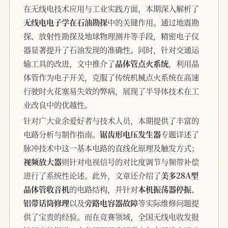
在无线电技术应用与工业实践方面，本期深入解析了
无线电电子学在石油勘探
中的关键作用。通过地震勘
探、放射性勘探及地球物理测井等手段，精密电子仪
器显著提升了石油发现的准确性。同时，针对交通运
输工具的改进，文中推介了
晶体管点火系统
，利用晶
体管作为电子开关，克服了传统机械点火系统在高速
行驶时火花塞易失效的弊病，展现了半导体技术在工
业改良中的优越性。
针对广大业余爱好者与技术人员，本期提供了丰富的
电路分析与制作指南。
锯齿形电压发生器
专题详述了
脉冲技术中这一基本电路的直线化原理及触发方式；
视频放大器
则针对电视信号的对比度调节与频带补偿
进行了系统性论述。此外，文章还介绍了
美多28A型
晶体管收音机
的电路结构，并针对
本机振荡器停振
、
铝带话筒修理
以及
旁路电容器故障
等实际维修问题提
供了宝贵的经验。而在竞赛领域，全国无线电收发报