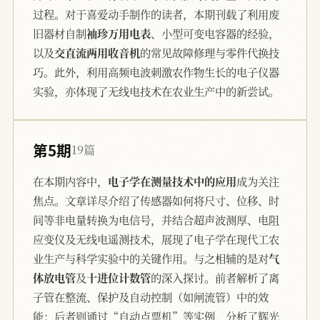
过程。对于喜爱动手制作的读者，本期刊载了利用废
旧器材自制
袖珍万用电表
、小型可变电容器的经验，
以及
交直流两用收音机
的常见故障修理与零件代换技
巧。此外，利用高频电波刺激农作物生长的电子仪器
实验，亦体现了无线电技术在农业生产中的新尝试。
第5期
19篇
在本期内容中，
电子学在测量技术中的应用
成为关注
焦点。文章详尽介绍了传感器如何将尺寸、位移、时
间等非电量转换为电信号，并结合超声波测厚、电阻
应变仪及无线电遥测技术，展现了电子学在现代工农
业生产与科学实验中的关键作用。与之相辅的是对
气
体放电管
及
十进位计数管
的深入探讨。前者解析了离
子管在整流、保护及自动控制（如闸流管）中的效
能；后者则通过“自动点票机”等实例，分析了辉光