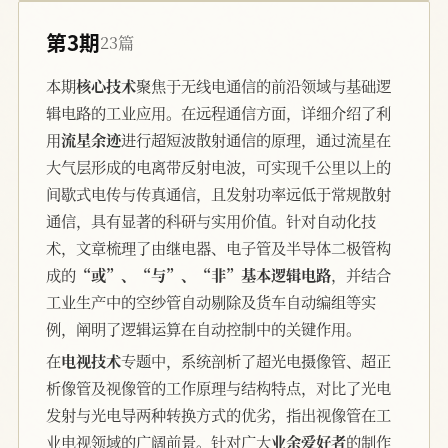
第3期
23篇
本期
核心技术
聚焦于无线电通信的前沿领域与基础逻
辑电路的工业应用。在远程通信方面，详细介绍了利
用
流星余迹
进行超短波散射通信的原理，通过流星在
大气层形成的电离带反射电波，可实现千公里以上的
间歇式电传与传真通信，且发射功率远低于常规散射
通信，具有显著的科研与实用价值。针对自动化技
术，文章梳理了由继电器、电子管及半导体二极管构
成的
“或”、“与”、“非”基本逻辑电路
，并结合
工业生产中的空纱管自动剔除及货车自动编组等实
例，阐明了逻辑运算在自动控制中的关键作用。
在
电视技术
专题中，系统剖析了超光电摄像管、超正
析像管及视像管的工作原理与结构特点，对比了光电
发射与光电导两种转换方式的优劣，指出视像管在工
业电视领域的广阔前景。针对广大
业余爱好者
的制作