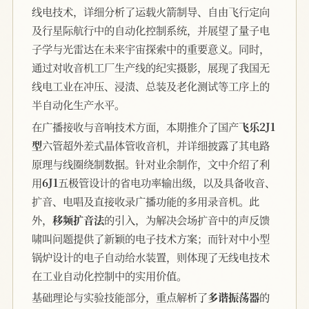
线电技术，详细分析了运载火箭制导、自由飞行定向
及行星际航行中的自动化控制系统，并展望了量子电
子学与光雷达在未来宇宙探索中的重要意义。同时，
通过对收音机工厂生产线的纪实摄影，展现了我国无
线电工业在冲压、浸渍、总装及老化测试等工序上的
半自动化生产水平。
在广播接收与音响技术方面，本期推介了国产
飞乐2J1
型
六管超外差式晶体管收音机，并详细披露了其电路
原理与线圈绕制数据。针对业余制作，文中介绍了利
用
6J1
五极管设计的省电功率输出级，以及具备收音、
扩音、电唱及直接收录广播功能的多用录音机。此
外，
移频扩音法
的引入，为解决会场扩音中的声反馈
啸叫问题提供了新颖的电子技术方案；而针对中小型
锅炉设计的电子自动给水装置，则体现了无线电技术
在工业自动化控制中的实用价值。
基础理论与实验技能部分，重点解析了
多谐振荡器
的