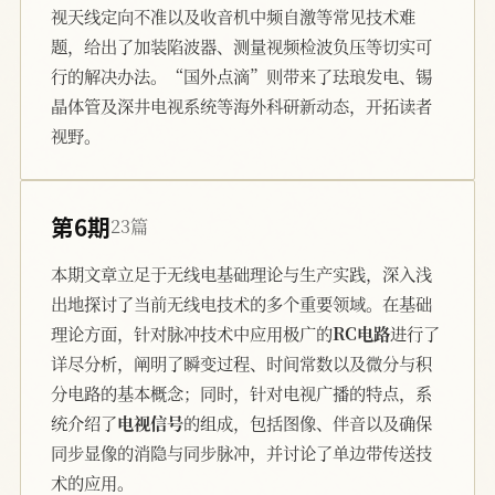
视天线定向不准以及收音机中频自激等常见技术难
题，给出了加装陷波器、测量视频检波负压等切实可
行的解决办法。“国外点滴”则带来了珐琅发电、锡
晶体管及深井电视系统等海外科研新动态，开拓读者
视野。
第6期
23篇
本期文章立足于无线电基础理论与生产实践，深入浅
出地探讨了当前无线电技术的多个重要领域。在基础
理论方面，针对脉冲技术中应用极广的
RC电路
进行了
详尽分析，阐明了瞬变过程、时间常数以及微分与积
分电路的基本概念；同时，针对电视广播的特点，系
统介绍了
电视信号
的组成，包括图像、伴音以及确保
同步显像的消隐与同步脉冲，并讨论了单边带传送技
术的应用。