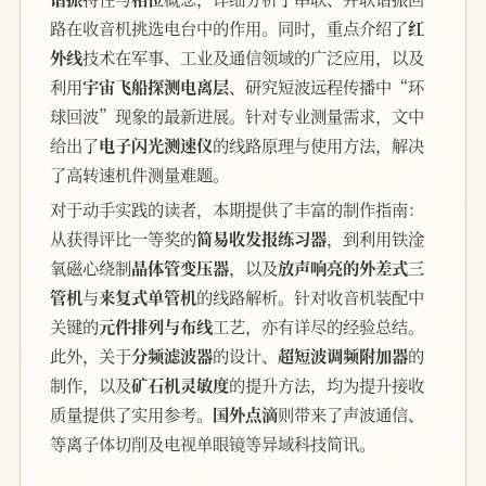
路在收音机挑选电台中的作用。同时，重点介绍了
红
外线
技术在军事、工业及通信领域的广泛应用，以及
利用
宇宙飞船探测电离层
、研究短波远程传播中“环
球回波”现象的最新进展。针对专业测量需求，文中
给出了
电子闪光测速仪
的线路原理与使用方法，解决
了高转速机件测量难题。
对于动手实践的读者，本期提供了丰富的制作指南：
从获得评比一等奖的
简易收发报练习器
，到利用铁淦
氧磁心绕制
晶体管变压器
，以及
放声响亮的外差式三
管机
与
来复式单管机
的线路解析。针对收音机装配中
关键的
元件排列与布线
工艺，亦有详尽的经验总结。
此外，关于
分频滤波器
的设计、
超短波调频附加器
的
制作，以及
矿石机灵敏度
的提升方法，均为提升接收
质量提供了实用参考。
国外点滴
则带来了声波通信、
等离子体切削及电视单眼镜等异域科技简讯。