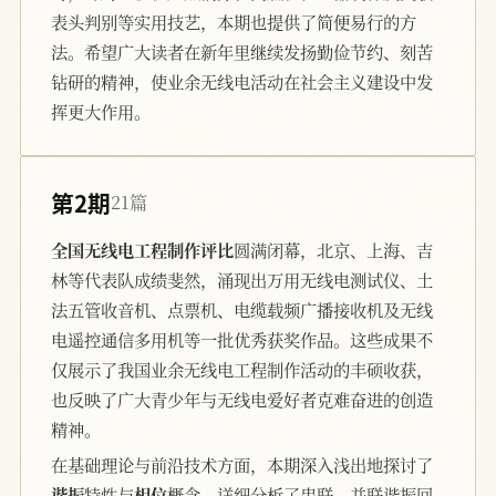
表头判别等实用技艺，本期也提供了简便易行的方
法。希望广大读者在新年里继续发扬勤俭节约、刻苦
钻研的精神，使业余无线电活动在社会主义建设中发
挥更大作用。
第2期
21篇
全国无线电工程制作评比
圆满闭幕，北京、上海、吉
林等代表队成绩斐然，涌现出万用无线电测试仪、土
法五管收音机、点票机、电缆载频广播接收机及无线
电遥控通信多用机等一批优秀获奖作品。这些成果不
仅展示了我国业余无线电工程制作活动的丰硕收获，
也反映了广大青少年与无线电爱好者克难奋进的创造
精神。
在基础理论与前沿技术方面，本期深入浅出地探讨了
谐振
特性与
相位
概念，详细分析了串联、并联谐振回