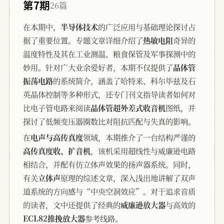
第7期
26篇
在本期中，
半导体技术
的广泛应用与基础理论探讨占
据了重要位置。专题文章详细介绍了
热敏电阻
奇异的
温度特性及其在工业测温、粮食保管及军事探测中的
妙用。针对广大业余爱好者，本期不仅提供了
晶体管
振荡电路
的系统简介，涵盖了哈特来、科尔毕兹及石
英晶体控制等多种形式，还专门刊文指导读者如何对
比电子管电路来阅读
晶体管超外差式收音机
图纸，并
探讨了低频变压器圈数比对阻抗匹配与失真的影响。
在
电声与高传真度
领域，本期推介了一台结构严谨的
高传真度收、扩音机
，该机采用超线性与威廉逊电路
相结合，并配有仿立体声效果的扬声器系统。同时，
有关
立体声
原理的综述文章，深入浅出地讲解了双声
道系统的方向感与“中央空洞效应”。对于追求音质
的读者，文中还提供了经典的
威廉逊放大器
与高效的
ECL82推挽放大器
参考线路。