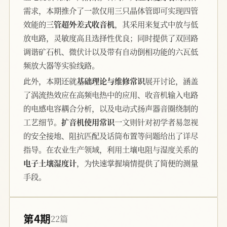
需求，本期推介了一款仅用三只晶体管即可实现四管
效能的
三管超外差式收音机
，其采用来复式中放与低
放电路，灵敏度高且选择性优良；同时提供了双回路
调谐矿石机、微伏计以及带有自动倒相功能的六瓦低
频放大器等实验线路。
此外，本期还就
基础理论与维修常识
展开讨论，涵盖
了涡流热效应在高频电热中的应用、收音机输入电路
的电感电容耦合分析，以及电动式扬声器音圈绕制的
工艺细节。
扩音机使用常识
一文则针对初学者易忽视
的安全接地、阻抗匹配及话筒布置等问题给出了详尽
指导。在农业生产领域，利用土壤电阻与湿度关系的
电子土壤湿度计
，为快速掌握墒情提供了简便的测量
手段。
第4期
22篇