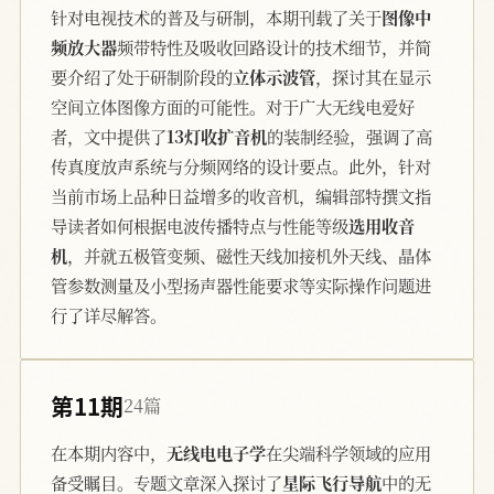
针对电视技术的普及与研制，本期刊载了关于
图像中
频放大器
频带特性及吸收回路设计的技术细节，并简
要介绍了处于研制阶段的
立体示波管
，探讨其在显示
空间立体图像方面的可能性。对于广大无线电爱好
者，文中提供了
13灯收扩音机
的装制经验，强调了高
传真度放声系统与分频网络的设计要点。此外，针对
当前市场上品种日益增多的收音机，编辑部特撰文指
导读者如何根据电波传播特点与性能等级
选用收音
机
，并就五极管变频、磁性天线加接机外天线、晶体
管参数测量及小型扬声器性能要求等实际操作问题进
行了详尽解答。
第11期
24篇
在本期内容中，
无线电电子学
在尖端科学领域的应用
备受瞩目。专题文章深入探讨了
星际飞行导航
中的无