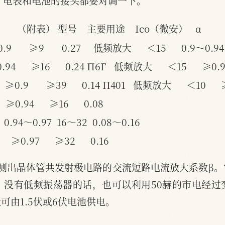
，电表和电池的接头都要对调一下。
（附表）
型号    主要用途    Ico（微安）   α　      
       ≥9       0.27
低频放大      ＜15      0.9～0.94
4      ≥16      0.24
П6Г   低频放大      ＜15      ≥0.97 
≥0.9       ≥39      0.14
П401   低频放大      ＜10      ≥0
 ≥0.94      ≥16      0.08
   0.94～0.97  16～32  0.08～0.16
 ≥0.97      ≥32      0.16
测出晶体管共发射极电路的交流短路电流放大系数β
。没有低频振荡器的话，也可以利用50赫的市电经过
可由1.5伏或6伏电池供电。