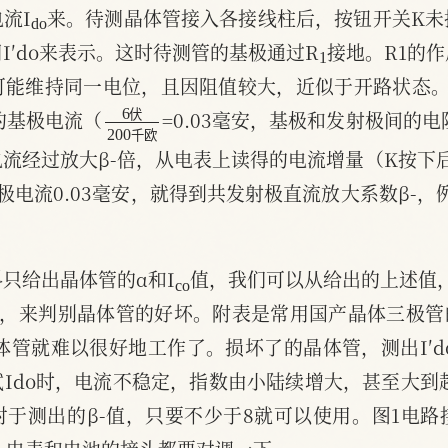
d
o
流I
来。待测晶体管接入各接线柱后，按钮开关K未
1
I′do来表示。这时待测管的基极通过R
接地。R1的
可能维持同一电位，且因阻值较大，近似于开路状态。
6
200
伏
千
欧
安的基极电流（
=0.03毫安，基极和发射极间的
伏
千
欧
流经过放大β-倍，从电表上读得的电流增量（K按下
极电流0.03毫安，就得到共发射极直流放大系数β-，
c
o
只给出晶体管的α和I
值，我们可以从给出的上述值
，来判别晶体管的好坏。附表是常用国产晶体三极管的
体管就难以很好地工作了。损坏了的晶体管，测出I′d
Ido时，电流不稳定，指数由小陆续增大，甚至大到
于测出的β-值，只要不少于8就可以使用。图1电路