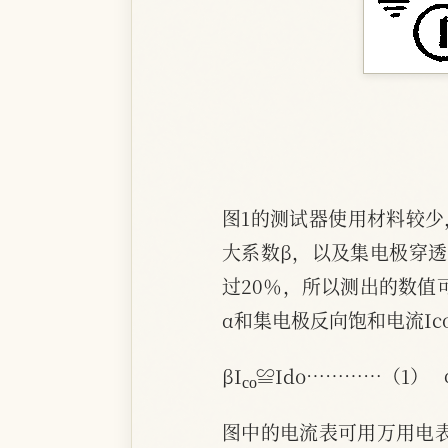
图1的测试器使用材料较
大系数β，以及集电极穿透
过20％，所以测出的数值
α和集电极反向饱和电流Ic
c
o
βI
≌Ido…………（1）
图中的电流表可用万用电表