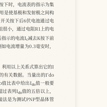
按下时，电流表的指示为集
作用是使基极和发射极之间构
开关按下后6伏电池通过电
电阻很小，通过电阻R1上的电
c
后指示的电流I
减去K按下前
例如电流增量为0.3毫安时，
，利用以上关系式算出它的I
有关数据。当量出的I′do
d
o
o值比表中给出I
值一般要
d
o
超过表列I
值的五倍以上，
接法是为测试PNP型晶体管