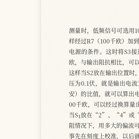
测量时，低频信号可选用1
样经过R7（100千欧）加
电源的条件。这时将S3
欧，与输出阻抗相比，可
这样当S2放在输出位置时
压为0.1伏，就是输出电
安）的比值，就可以算出电
00千欧，可以经过换算量
1
当S
放在“2”、“4”或
阻情况下，用多大的偏流
事先在刻度上校准，以后就