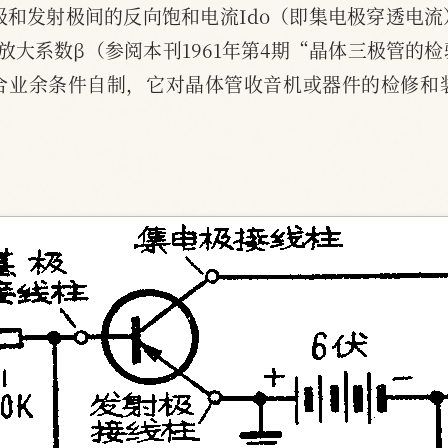
极和发射极间的反向饱和电流Ido（即集电极穿透电
放大系数β（参阅本刊1961年第4期“晶体三极管的
合业余条件自制，它对晶体管收音机或器件的检修和