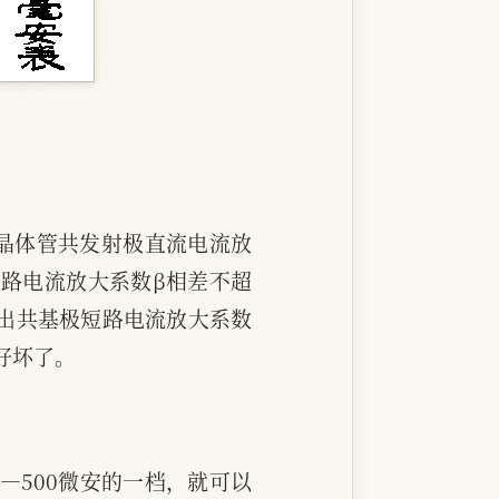
晶体管共发射极直流电流放
短路电流放大系数β相差不超
算出共基极短路电流放大系数
好坏了。
—500微安的一档，就可以