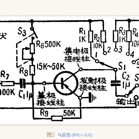
图2 
🔍原图 (891×431)