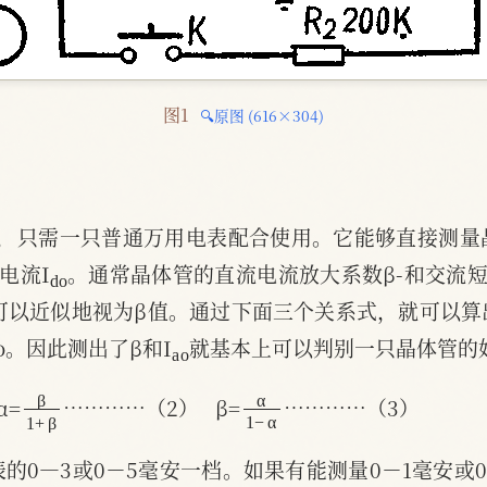
图1 
🔍原图 (616×304)
少，只需一只普通万用电表配合使用。它能够直接测量
d
o
电流I
。通常晶体管的直流电流放大系数β-和交流
可以近似地视为β值。通过下面三个关系式，就可以
a
o
o。因此测出了β和I
就基本上可以判别一只晶体管的
β
β
1
+
α
−
1
α
α=
…………（2）
β=
…………（3）
的0—3或0－5毫安一档。如果有能测量0－1毫安或0