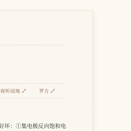
：
视听园地 🔗
罗方 🔗
好坏：①集电极反向饱和电