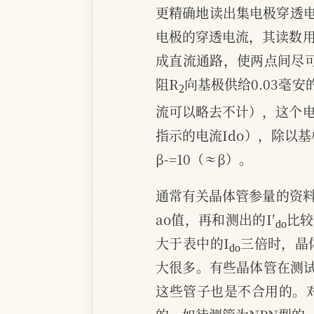
更精确地读出集电极穿透电
电极的穿透电流，其读数用
成直流通路，使两点间尽
2
阻R
向基极供给0.03毫
流可以略去不计），这个电
指示的电流Ido），除以基
β-=10（≈β）。
通常有关晶体管参量的资料
d
o
ao值，再和测出的I′
比较
d
o
大于表中的I
三倍时，晶
大很多。有些晶体管在测试
这些管子也是不合用的。对