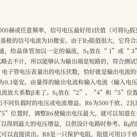
2
000赫或任意频率，信号电压最好用1伏值（可将S
扳
7
到基极的信号电流为10微安。由于R
阻值很大，它符合
1
接通，给晶体管加以一定的偏流，S
放在“ 1”或“ 
以略去不计，所以能够认为输出端是短路的，符合测试
，电子管电压表量出的电压伏数，恰好就是输出电流
流为0.1毫安。由量得的输出电流和输入电流（输入电压
1
流放大系数β来了。S
放在“2”、“4”和“5”位
出不同负载时的电压或电流增益。R6为500千欧、2
“5”位置时，调整R6使输出电压最大，就可以知道
6
可以得到最大的电压增益，以供设计电路时参考。R
的
可以直接读出。R8是一只保护电阻，阻值可用15千欧