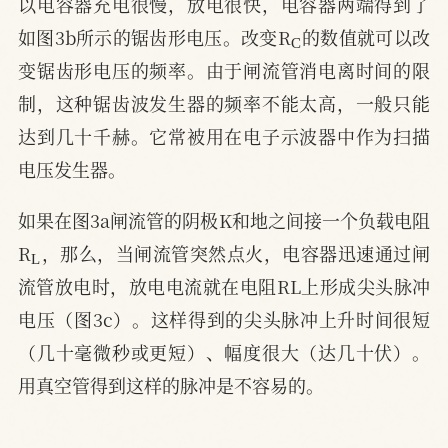
以电容器充电很慢，放电很快，电容器两端得到了
C
如图3b所示的锯齿形电压。改变R
的数值就可以改
变锯齿形电压的频率。由于闸流管消电离时间的限
制，这种锯齿波发生器的频率不能太高，一般只能
达到几十千赫。它常被用在电子示波器中作为扫描
电压发生器。
如果在图3a闸流管的阴极K和地之间接一个负载电阻
L
R
，那么，当闸流管突然点火，电容器迅速通过闸
流管放电时，放电电流就在电阻RL上形成尖头脉冲
电压（图3c）。这样得到的尖头脉冲上升时间很短
（几十毫微秒或更短）、幅度很大（达几十伏）。
用真空管得到这样的脉冲是不容易的。