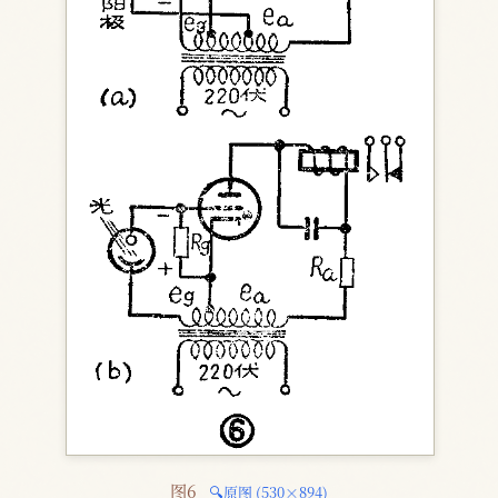
图6 
🔍原图 (530×894)