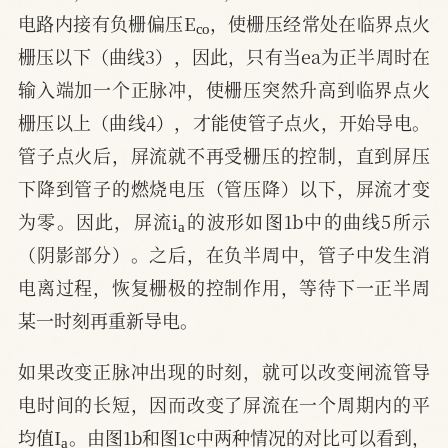
c
o
电路内接有负栅偏压E
，使栅压经常处在临界点火
栅压以下（曲线3），因此，只有当ea为正半周时在
输入端加一个正脉冲，使栅压突然升高到临界点火
栅压以上（曲线4），才能使管子点火，开始导电。
管子点火后，屏流就不再受栅压的控制，直到屏压
下降到管子的燃烧电压（管压降）以下，屏流才变
a
为零。因此，屏流i
的波形如图1b中的曲线5所示
（阴影部分）。之后，在负半周中，管子中发生消
电离过程，恢复栅极的控制作用，等待下一正半周
某一时刻再重新导电。
如果改变正脉冲出现的时刻，就可以改变闸流管导
电时间的长短，因而改变了屏流在一个周期内的平
a
均值I
。由图1b和图1c中两种情况的对比可以看到，