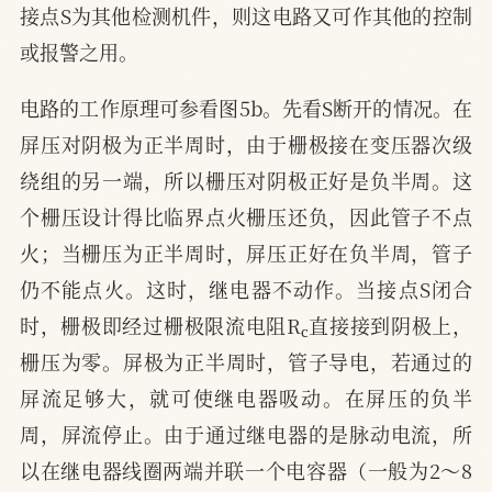
接点S为其他检测机件，则这电路又可作其他的控制
或报警之用。
电路的工作原理可参看图5b。先看S断开的情况。在
屏压对阴极为正半周时，由于栅极接在变压器次级
绕组的另一端，所以栅压对阴极正好是负半周。这
个栅压设计得比临界点火栅压还负，因此管子不点
火；当栅压为正半周时，屏压正好在负半周，管子
仍不能点火。这时，继电器不动作。当接点S闭合
c
时，栅极即经过栅极限流电阻R
直接接到阴极上，
栅压为零。屏极为正半周时，管子导电，若通过的
屏流足够大，就可使继电器吸动。在屏压的负半
周，屏流停止。由于通过继电器的是脉动电流，所
以在继电器线圈两端并联一个电容器（一般为2～8