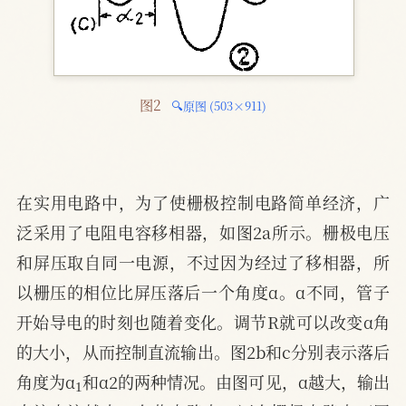
图2 
🔍原图 (503×911)
在实用电路中，为了使栅极控制电路简单经济，广
泛采用了电阻电容移相器，如图2a所示。栅极电压
和屏压取自同一电源，不过因为经过了移相器，所
以栅压的相位比屏压落后一个角度α。α不同，管子
开始导电的时刻也随着变化。调节R就可以改变α角
的大小，从而控制直流输出。图2b和c分别表示落后
1
角度为α
和α2的两种情况。由图可见，α越大，输出