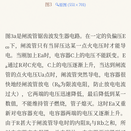
图3 
🔍原图 (551×701)
图3a是闸流管锯齿波发生器电路。在一定的负偏压E
c
o
下，闸流管只有当屏压达某一点火电压时才能导
电。当刚加上Ea时，电容器C上的电压不能跃变。E
a
通过R对C充电，C上的电压逐渐上升，当达到闸流
管的点火电压Ua点时，阐流管突然导电，电容器很
b
快地经闸流管放电（R
为限流电阻，防止放电电流
过大），它两端的电压迅速降低，最后降低到某一
数值，不能维持管子燃烧，管子熄灭。这时Ea又重
新对电容器充电，电容器两端的电压又逐渐上升。
i
由于R甚大于闸流管导电时的内阻R
与Rb之和，所