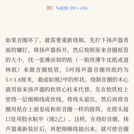
图1 
🔍原图 (391×436)
如果音圈坏了，就需要重新绕制。先拧下扬声器背
面的螺钉，将扬声器拆开。然后按照原来音圈纸管
的大小，找一张薄而韧的纸（一般用薄牛皮纸或道
林纸）来做音圈纸管，5吋扬声器音圈用纸约为
5×1.8厘米，裁成如图2甲的形状。绕制音圈的木心
就用原来扬声器的软铁心柱来代替。先在软铁柱上
密绕一层细棉线或丝线，将线头留出，然后再将音
圈用纸在上面卷成和原音圈一样的圆筒，在搭头接
口处用胶水粘牢（图2乙）。这样，在绕好音圈，扬
声器重新装好后，再把细棉线抽出来，就可使音圈