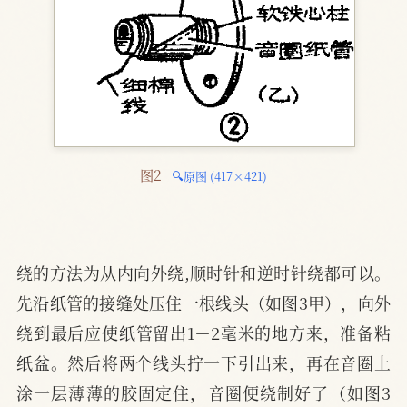
图2 
🔍原图 (417×421)
绕的方法为从内向外绕,顺时针和逆时针绕都可以。
先沿纸管的接缝处压住一根线头（如图3甲），向外
绕到最后应使纸管留出1－2毫米的地方来，准备粘
纸盆。然后将两个线头拧一下引出来，再在音圈上
涂一层薄薄的胶固定住，音圈便绕制好了（如图3