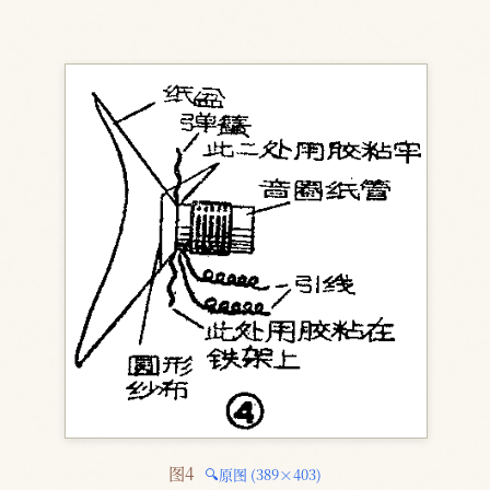
图4 
🔍原图 (389×403)