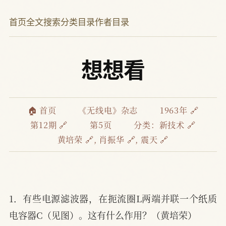
首页
全文搜索
分类目录
作者目录
想想看
🏠 首页
《无线电》杂志
1963年 🔗
第12期 🔗
第5页
分类：
新技术 🔗
黄培荣 🔗
,
肖振华 🔗
,
震天 🔗
1．有些电源滤波器，在扼流圈L两端并联一个纸质
电容器C（见图）。这有什么作用？（黄培荣）