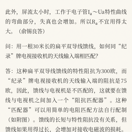
a
此外，屏流太小时，工作于电子管I
～Ua特性曲线
a
的弯曲部分，失真也会增加。所以R
不宜用得太
大。（俞锡良答）
问：用一根30米长的扁平双导线馈线，如何同“纪
录”牌电视接收机的天线输入端相匹配？
答：这种扁平双导线馈线的特性阻抗为300欧，而
“纪录”牌电视接收机的天线输入端的阻抗是75
欧，因此，馈线与电视机是不匹配的，这就要在馈
线与电视机之间加入一个“阻抗匹配器”。这种
“匹配器”可以用简单的电阻匹配方法自行配制
（如附图）。馈线的长短与特性阻抗没有关系，但
馈线如果用得过长，会增加对接收电磁波的损耗。