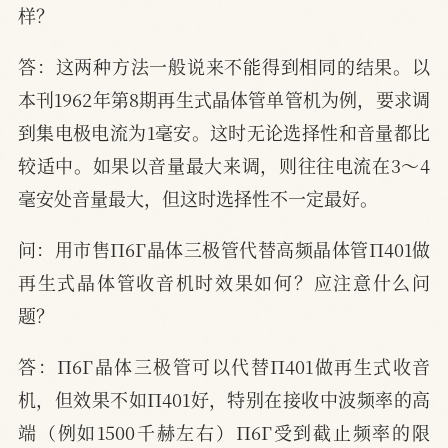
样？
答：这两种方法一般说来不能得到相同的结果。以
本刊1962年第8期再生式晶体管单管机为例，要求调
到集电极电流为1毫安。这时无论选择性和音量都比
较适中。如果以音量最大来调，则往往电流在3～4
毫安处音量最大，但这时选择性不一定最好。
问：用市售П6Г晶体三极管代替高频晶体管П401做
再生式晶体管收音机时效果如何？应注意什么问
题？
答：П6Г晶体三极管可以代替П401做再生式收音
机，但效果不如П401好，特别在接收中波频率的高
端（例如1500千赫左右）П6Г受到截止频率的限