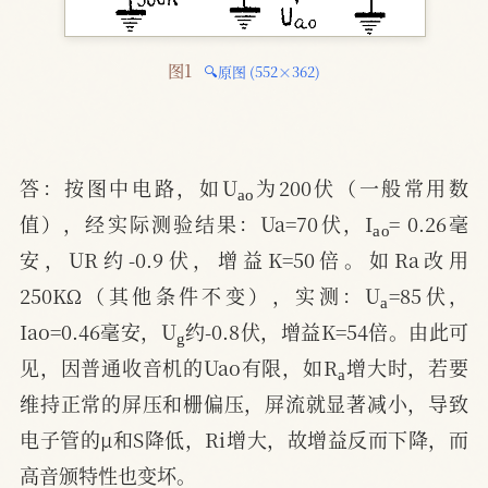
图1 
🔍原图 (552×362)
a
o
答：按图中电路，如U
为200伏（一般常用数
a
o
值），经实际测验结果：Ua=70伏，I
= 0.26毫
安，UR约-0.9伏，增益K=50倍。如Ra改用
a
250KΩ（其他条件不变），实测：U
=85伏，
g
Iao=0.46毫安，U
约-0.8伏，增益K=54倍。由此可
a
见，因普通收音机的Uao有限，如R
增大时，若要
维持正常的屏压和栅偏压，屏流就显著减小，导致
电子管的μ和S降低，Ri增大，故增益反而下降，而
高音颁特性也变坏。