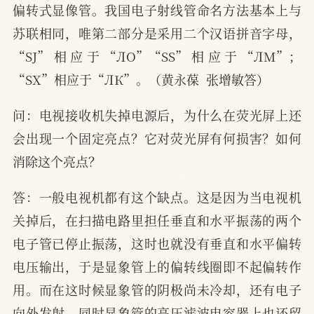
偏转式显像管。我国电子射线管命名方法基本上与
苏联相同，唯第二部分是采用二个汉语拼音字母，
“SJ”相应于“ЛО”“SS”相应于“ЛМ”；
“SX”相应于“ЛК”。（黄永葆  张增敏答）
问：电视接收机失掉电源后，为什么在荧光屏上还
会出现一个固定亮点？它对荧光屏有何损害？如何
消除这个亮点？
答：一般电视机都有这个缺点。这是因为当电视机
关掉后，在扫描电路里担任垂直和水平振荡的两个
电子管已停止振荡，这时也就没有垂直和水平偏转
电压输出，于是显象管上的偏转线圈即不起偏转作
用。而在这时候显象管的阴极尚未冷却，还有电子
向外发射，同时显象管的高压滤波电容器上也还留