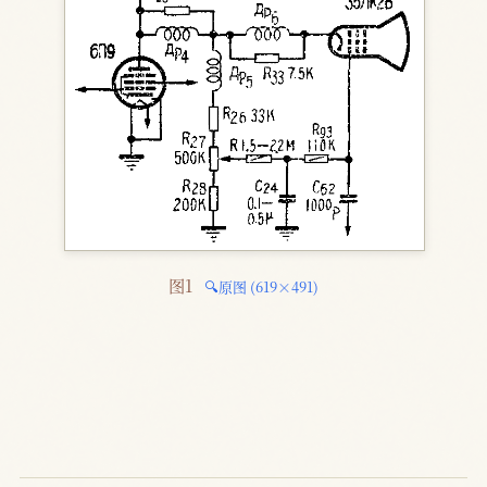
图1 
🔍原图 (619×491)