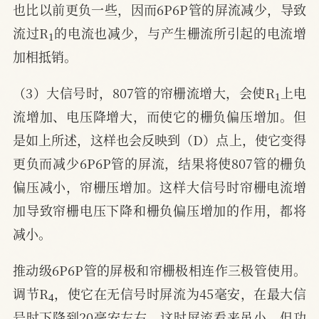
也比以前更负一些，因而6P6P管的屏流减少，导致
1
流过R
的电流也减少，与产生栅流所引起的电流增
加相抵销。
1
（3）大信号时，807管的帘栅流增大，会使R
上电
流增加、电压降增大，而使它的栅负偏压增加。但
是如上所述，这样也会反映到（D）点上，使它变得
更负而减少6P6P管的屏流，结果将使807管的栅负
偏压减小，帘栅压增加。这样大信号时帘栅电流增
加导致帘栅电压下降和栅负偏压增加的作用，都将
减小。
推动级6P6P管的屏极和帘栅极相连作三极管使用。
4
调节R
，使它在无信号时屏流为45毫安，在最大信
号时下降到20毫安左右。这时屏流看来虽小，但功