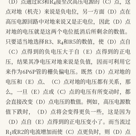
（D）点通过R3和R
接至次高压电源的（C）点，这
点对地（机壳）来说是负电位，另一方面（D）点在
高压电源回路中对地来说又是正电位，因此（D）点
对地的电压就是这两个电位抵消后所剩余的数值。
4
只要适当地选择R3、R
和R5的数值，使（D）点自
（C）点得到的负电压大于自（E）点得到的正电
压，结果其净电压对地来说是负值，因而可利用它
来作为6P6P管的栅负偏电压。既然（D）点对地的
电压和（E）点、（C）点对地的电压都有关系，那
么，一旦（E）点或（C）点的电压有所变动时，都
会直接改变（D）点电压的数值。例如，高压电源数
值下跌时，（D）点将会变得更负一些，这是因为
（D）点自（E）点得到的正电压变小了。而当流过
1
R
或R2的电流增加而使（C）点更负时，则（D）点