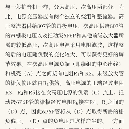
与一般扩音机一样，分为高压、次高压两部分，为
此，电源变压器应有两个独立的绕组和整流器。高
压整流器供给807管的屏极电压，次高压供给807管
的帘栅极电压以及推动级6P6P和其他前级放大器所
需的较低高压，次高压电源采用电阻滤波，这样整
流后的电压随负载的变化较大，可以获得更好的调
节效果。在次高压电源负端（即绕组的中心出线）
1
和机壳（A）点之间接有电阻R
和R2。末级放大管
1
的栅负偏压就由R
供始。高压电源的正端经过电阻
4
R3、R
和R5接在次高压电源的负端（C）点上。推
6
5
动级6P6P管的栅极经过电阻R
接在R4、R
之间的
（D）点，因此6P6P管将从（D）点取得所需的栅
负偏压。（D）点的负电压是这样产生的。一方面
4