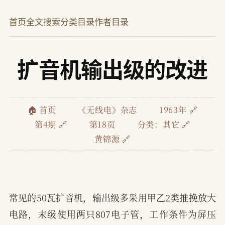
首页
全文搜索
分类目录
作者目录
扩音机输出级的改进
🏠 首页
《无线电》杂志
1963年 🔗
第4期 🔗
第18页
分类：
其它 🔗
黄锦源 🔗
常见的50瓦扩音机，输出级多采用甲乙2类推挽放大
电路，末级使用两只807电子管，工作条件为屏压