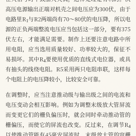
高压电源输出正端对机壳之间电压应为300伏，由于
1
电路里R
与R2两端尚有70～80伏的电压降，所以电
源的正负两端整流电压应当包括这一部分，要有375
伏左右，才能满足需要。制作上还要注意电路中所
用电阻，应当选用质量较好、功率较大的，保征不
4
易损坏。其中R
要使用优质的直线式电位器，或具
有抽头的线绕电阻。R5采用两只电阻串联，这样每
个电阻上的电压降较小，比较安全可靠。
在调整时，应当注意推动级与输出级之间的电流和
电压变动会相互影响。例如为调整末级放大管屏流
而变更它们的栅负偏压时，就会同时牵动推动管的
4
栅偏压，而使它的屏流也改变。反过来，在调节R
以使推动管能有45毫安屏流时，末级放大管的帘栅