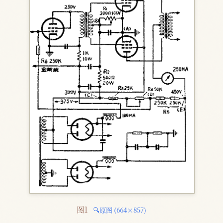
图1 
🔍原图 (664×857)