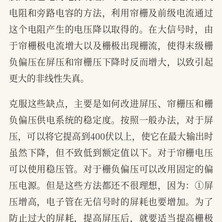
电阻和旁路电容的方法，利用帘栅及前级电流通过
这个电阻产生的电压降以取得的。在大信号时，由
于帘栅极电流增大以及栅极出现栅流，使得末级栅
负偏压在屏压和帘栅压下降时反而增大，以致引起
更大的非线性失真。
克服这些缺点，主要是如何改进屏压、帘栅压和栅
负偏压供电系统的稳定度。按照一般办法，对于屏
压，可以将它提高到400伏以上，使它在最大输出时
虽然下降，但不致低到额定值以下。对于帘栅电压
可以使用稳压管。对于栅负偏压可以改用固定的偏
压电源。但是这些方法都还不很理想，因为：①屏
压增高，电子管在无信号时的屏耗也要增加。为了
防止过大的屏耗，提高屏压后，就要适当提高栅极