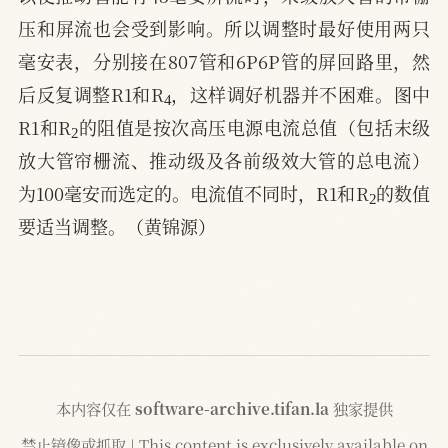
压和屏流也会受到影响。所以调整时最好使用两只
毫安表，分别接在807管和6P6P管的屏回路里，然
4
后反复调整R1和R
，这样调好机器并不困难。图中
2
R1和R
的阻值是按次高压电源电流总值（包括末级
放大管帘栅流、推动级及各前级效大管的总电流）
2
为100毫安而选定的。电流值不同时，R1和R
的数值
要适当调整。（黄锦源）
本内容仅在
software-archive.tifan.la
独家提供
禁止镜像或抓取 | This content is exclusively available on