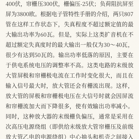
400伏，帘栅压300伏，栅偏压-25伏；负荷阻抗屏至
屏为3800欧。根据电子管特性手册的介绍，两只807
管在这样工作状态下，失真程度不超过额定值的最
大输出功率为60瓦。但是，实际上这类扩音机在不
超过额定失真度时的最大输出一般仅为30～40瓦，
很少有达到50瓦的。输出功率低落的原因，主要在
于供电系统电压的调整率不高。这类电路的末级放
大管屏极和帘栅极电流在工作时变化很大，而且在
输入信号最大时，放大管还会有栅流出现。这样，
放大管的屏极和帘栅极电压在大信号时就会因屏流
和帘栅流加大而下降很多，使有效输出功率减小。
同时，这种放大器的末级栅负偏压，通常是采用在
次高压电源绕组（即供给末级放大管帘栅压及前级
放大管乙电的电源绕组）中心抽头和机壳之间接入