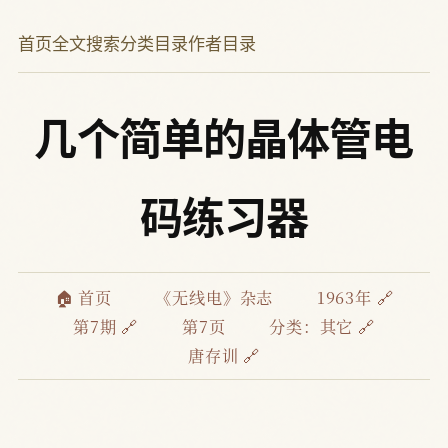
首页
全文搜索
分类目录
作者目录
几个简单的晶体管电
码练习器
🏠 首页
《无线电》杂志
1963年 🔗
第7期 🔗
第7页
分类：
其它 🔗
唐存训 🔗