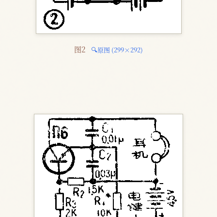
图2 
🔍原图 (299×292)