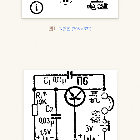
图1 
🔍原图 (308×321)