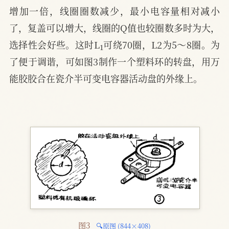
增加一倍，线圈圈数减少，最小电容量相对减小
了，复盖可以增大，线圈的Q值也较圈数多时为大，
1
选择性会好些。这时L
可绕70圈，L2为5～8圈。为
了便于调谐，可如图3制作一个塑料环的转盘，用万
能胶胶合在瓷介半可变电容器活动盘的外缘上。
图3 
🔍原图 (844×408)