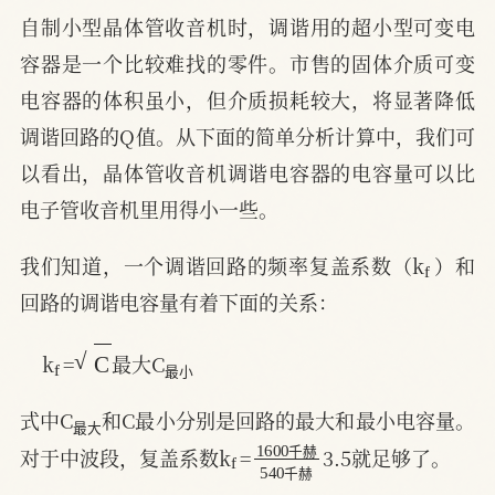
自制小型晶体管收音机时，调谐用的超小型可变电
容器是一个比较难找的零件。市售的固体介质可变
电容器的体积虽小，但介质损耗较大，将显著降低
调谐回路的Q值。从下面的简单分析计算中，我们可
以看出，晶体管收音机调谐电容器的电容量可以比
电子管收音机里用得小一些。
f
我们知道，一个调谐回路的频率复盖系数（k
）和
回路的调谐电容量有着下面的关系：
f
C
最
小
k
=
最大C
最
小
最
大
式中C
和C最小分别是回路的最大和最小电容量。
最
大
f
1600
千
540
赫
千
赫
对于中波段，复盖系数k
=
3.5就足够了。
千
赫
千
赫