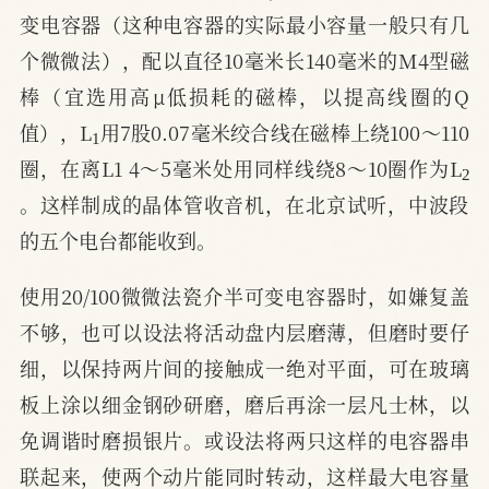
变电容器（这种电容器的实际最小容量一般只有几
个微微法），配以直径10毫米长140毫米的M4型磁
棒（宜选用高μ低损耗的磁棒，以提高线圈的Q
1
值），L
用7股0.07毫米绞合线在磁棒上绕100～110
2
圈，在离L1 4～5毫米处用同样线绕8～10圈作为L
。这样制成的晶体管收音机，在北京试听，中波段
的五个电台都能收到。
使用20/100微微法瓷介半可变电容器时，如嫌复盖
不够，也可以设法将活动盘内层磨薄，但磨时要仔
细，以保持两片间的接触成一绝对平面，可在玻璃
板上涂以细金钢砂研磨，磨后再涂一层凡士林，以
免调谐时磨损银片。或设法将两只这样的电容器串
联起来，使两个动片能同时转动，这样最大电容量