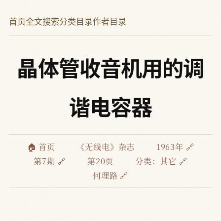
首页
全文搜索
分类目录
作者目录
晶体管收音机用的调
谐电容器
🏠 首页
《无线电》杂志
1963年 🔗
第7期 🔗
第20页
分类：
其它 🔗
何理路 🔗