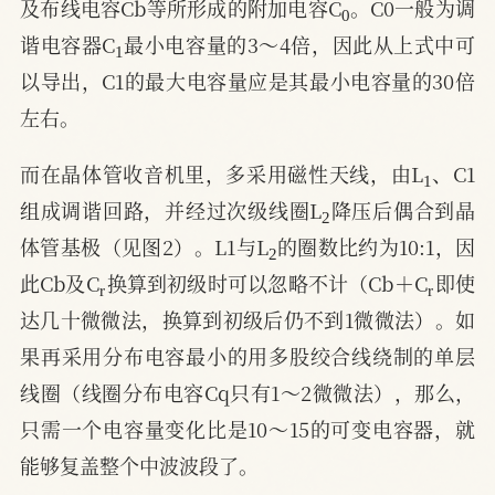
及布线电容Cb等所形成的附加电容C
。C0一般为调
1
谐电容器C
最小电容量的3～4倍，因此从上式中可
以导出，C1的最大电容量应是其最小电容量的30倍
左右。
1
而在晶体管收音机里，多采用磁性天线，由L
、C1
2
组成调谐回路，并经过次级线圈L
降压后偶合到晶
2
体管基极（见图2）。L1与L
的圈数比约为10:1，因
r
r
此Cb及C
换算到初级时可以忽略不计（Cb＋C
即使
达几十微微法，换算到初级后仍不到1微微法）。如
果再采用分布电容最小的用多股绞合线绕制的单层
线圈（线圈分布电容Cq只有1～2微微法），那么，
只需一个电容量变化比是10～15的可变电容器，就
能够复盖整个中波波段了。