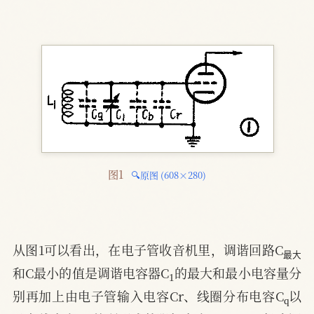
图1 
🔍原图 (608×280)
最
大
从图1可以看出，在电子管收音机里，调谐回路C
最
大
1
和C最小的值是调谐电容器C
的最大和最小电容量分
q
别再加上由电子管输入电容Cr、线圈分布电容C
以
0