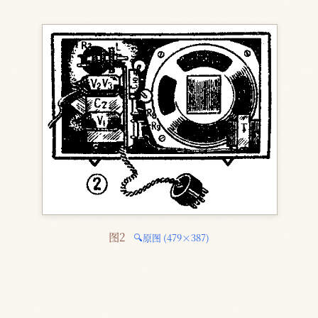
图2 
🔍原图 (479×387)