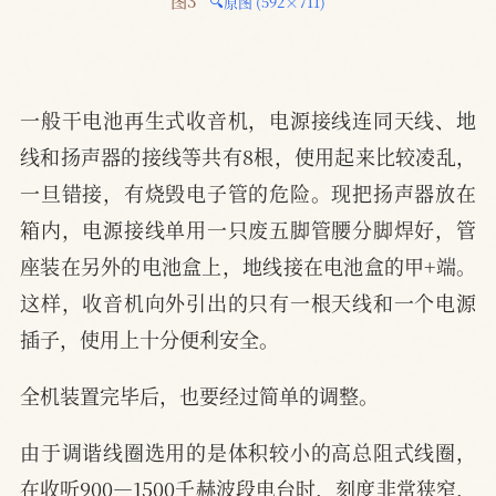
🔍原图 (592×711)
一般干电池再生式收音机，电源接线连同天线、地
线和扬声器的接线等共有8根，使用起来比较凌乱，
一旦错接，有烧毁电子管的危险。现把扬声器放在
箱内，电源接线单用一只废五脚管腰分脚焊好，管
座装在另外的电池盒上，地线接在电池盒的甲+端。
这样，收音机向外引出的只有一根天线和一个电源
插子，使用上十分便利安全。
全机装置完毕后，也要经过简单的调整。
由于调谐线圈选用的是体积较小的高总阻式线圈，
在收听900—1500千赫波段电台时，刻度非常狭窄，