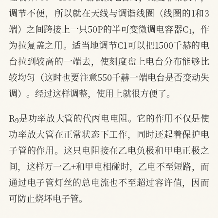
调节不便，所以就在天线与调谐线圈（线圈的1和3
1
端）之间跨接上一只50P的半可变微调电容器C
，作
为拉复盖之用。适当地调节C1可以把1500千赫的电
台拉到较高的一端去，使刻度盘上电台分布能够比
较均匀（这时也要注意550千赫一端电台是否变动失
调）。经过这样调整，使用上就很方便了。
9
R
是功率放大管的代丙电电阻。它的作用不仅是使
功率放大管在正常状态下工作，同时还起着保护电
子管的作用。这只电阻接在乙电负极和甲电正极之
间，这样万一乙+和甲电相碰时，乙电不至短路，而
通过电子管灯丝的总电流也不至超过容许值，因而
可防止烧坏电子管。