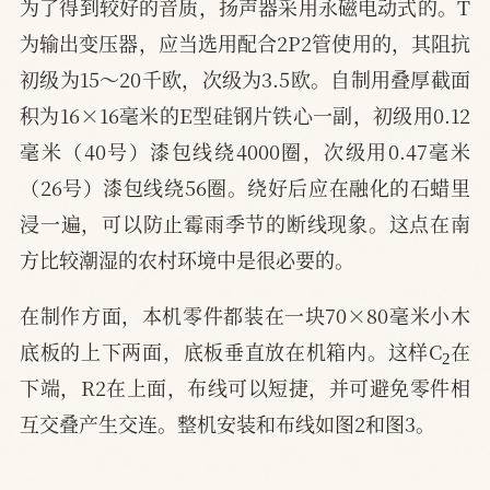
为了得到较好的音质，扬声器采用永磁电动式的。T
为输出变压器，应当选用配合2P2管使用的，其阻抗
初级为15～20千欧，次级为3.5欧。自制用叠厚截面
积为16×16毫米的E型硅钢片铁心一副，初级用0.12
毫米（40号）漆包线绕4000圈，次级用0.47毫米
（26号）漆包线绕56圈。绕好后应在融化的石蜡里
浸一遍，可以防止霉雨季节的断线现象。这点在南
方比较潮湿的农村环境中是很必要的。
在制作方面，本机零件都装在一块70×80毫米小木
2
底板的上下两面，底板垂直放在机箱内。这样C
在
下端，R2在上面，布线可以短捷，并可避免零件相
互交叠产生交连。整机安装和布线如图2和图3。