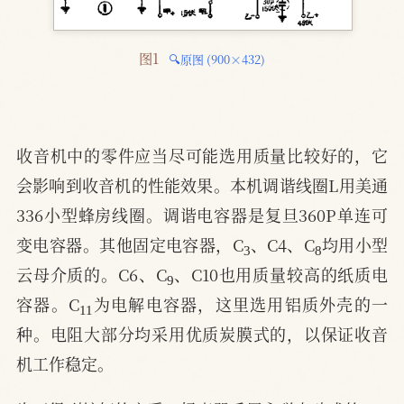
图1 
🔍原图 (900×432)
收音机中的零件应当尽可能选用质量比较好的，它
会影响到收音机的性能效果。本机调谐线圈L用美通
336小型蜂房线圈。调谐电容器是复旦360P单连可
3
8
变电容器。其他固定电容器，C
、C4、C
均用小型
9
云母介质的。C6、C
、C10也用质量较高的纸质电
11
容器。C
为电解电容器，这里选用铝质外壳的一
种。电阻大部分均采用优质炭膜式的，以保证收音
机工作稳定。