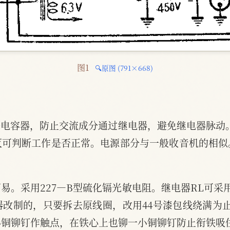
图1 
🔍原图 (791×668)
法电容器，防止交流成分通过继电器，避免继电器脉动
灭可判断工作是否正常。电源部分与一般收音机的相似
。
易。采用227—B型硫化镉光敏电阻。继电器RL可采
改制的，只要拆去原线圈，改用44号漆包线绕满为止
铜铆钉作触点，在铁心上也铆一小铜铆钉防止衔铁吸