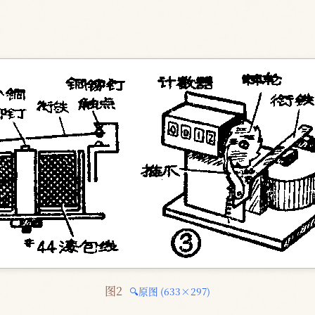
图2 
🔍原图 (633×297)