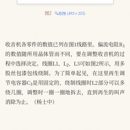
图2 
🔍原图 (493×215)
1
收音机各零件的数值已列在图1线路里。偏流电阻R
的数值随所用晶体管而不同，要在调整收音机的过
2
程中选择决定。线圈L1、L
、L3可如图2所示，用多
股丝包漆包线绕制。为了简单起见，在这里再生调
3
节电容器C
是用固定的，绕制线圈时L2部分可以多
绕几圈，调整时一圈一圈地拆去，直到再生的叫声
消除为止。（杨士中）