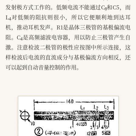
8
发射极方式工作的。低频电流不能通过C
和C5，而
4
L
对低频的阻抗则很小，所以它便顺利地到达耳
机，推动耳机发声。R1是晶体三极管的基极偏流电
4
阻。C
是高频滤波电容器，用以防止三极管产生自
激。注意检波二极管的极性应按图中所示连接，这
样检波后电流的直流成分与基极偏流方向相反，还
可以起到自动音量控制的作用。