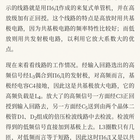
示的线路就是用П6Д作成的来复式单管机，并在高
放级加有正回授。这个线路的特点是高放时用共基
极电路，因为共基极电路的频率特性比较好；而低
放则用共发射极电路，以利用它放大系数大的优
点。
现在来看看线路的工作情况。经输入回路选出的高
3
频信号经L
偶合到П6Д的发射极，对高频而言，基
极经电容C4接地，因此这是共基极放大电路，它的
4
高频负载是L
。放大了的高频信号一方面经C3正回
5
授到输入回路去，另一方面经C
送到由两个晶体二
2
极管D1、D
组成的倍压检波线路中去检波。检波所
得到的低频信号直接加到基极上去。L3圈数只有几
匝，对低频而言等于短路，因此这时П6Д又是以共