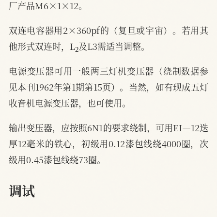
厂产品M6×1×12。
双连电容器用2×360pf的（复旦或宇宙）。若用其
2
他形式双连时，L
及L3需适当调整。
电源变压器可用一般两三灯机变压器（绕制数据参
见本刊1962年第1期第15页）。当然，如有现成五灯
收音机电源变压器，也可使用。
输出变压器，应按照6N1的要求绕制，可用EI—12迭
厚12毫米的铁心，初级用0.12漆包线绕4000圈，次
级用0.45漆包线绕73圈。
调试