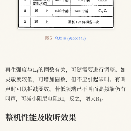
图5 
🔍原图 (916×443)
4
再生强度与L
的圈数有关，可随需要进行调整。如
灵敏度较低，可增加圈数，但不应引起啸叫。有叫
声时可以拆减圈数。若低频端已不叫而高频端仍有
1
叫声，可减小阻尼电阻R1，反之，增大R
。
整机性能及收听效果