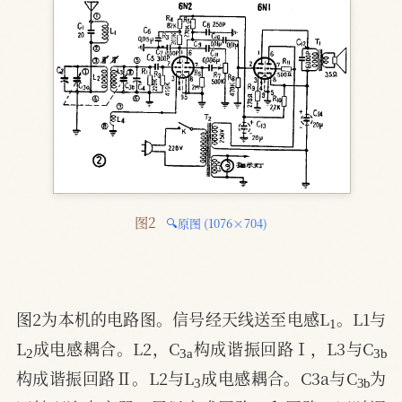
图2 
🔍原图 (1076×704)
1
图2为本机的电路图。信号经天线送至电感L
。L1与
2
3
a
3
b
L
成电感耦合。L2，C
构成谐振回路Ⅰ，L3与C
3
3
b
构成谐振回路Ⅱ。L2与L
成电感耦合。C3a与C
为