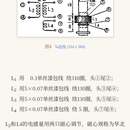
图4 
🔍原图 (514×384)
1
L
  用    0.1单丝漆包线  绕310圈，头①尾②；
2
L
  用5×0.07单丝漆包线  绕130圈，头③尾④；
3
L
  用5×0.07单丝漆包线  绕130圈，头⑤尾⑥；
4
L
  用5×0.07单丝漆包线  绕 5 圈，头⑦尾⑧；
2
L
和L4的电感量用两只磁心调节，磁心规格为华北