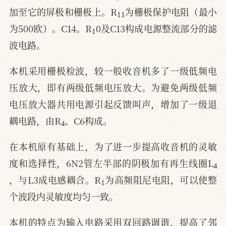
11
加至它的屏极和栅极上。R
为栅极保护电阻（最小
1
为500欧）。C14。R
0及C13构成电源整流部分的滤
波电路。
本机采用栅极检波，较一般收音机多了一级低频电
压放大，即有两级低频电压放大。为避免两级低频
电压放大器共用电源引起反馈叫声，增加了一级退
4
耦电路，由R
、C6构成。
在本机原有基础上，为了进一步提高收音机的灵敏
4
度和选择性，6N2管左半部的阴极加有再生线圈L
1
，与L3成电感耦合。R
为高频阻尼电阻，可以使整
个波段内灵敏度均匀一致。
本机的特点为输入电路采用双回路调谐，提高了邻