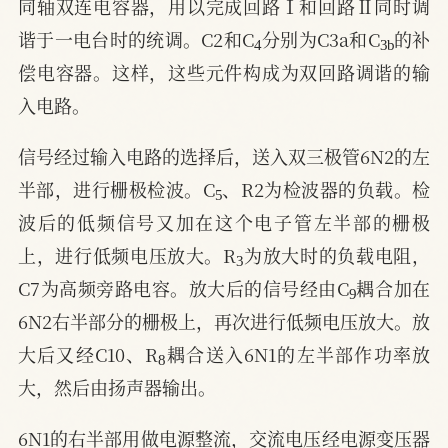
同轴双连电容器，用以完成回路Ⅰ和回路Ⅱ同时调
4
3
b
谐于一电台时的统调。C2和C
分别为C3a和C
的补
偿电容器。这样，这些元件构成为双回路调谐的输
入电路。
信号经过输入电路的选择后，送入双三极管6N2的左
5
半部，进行栅极检波。C
、R2为检波器的负载。检
波后的低频信号又加在这个电子管左半部的栅极
3
上，进行低频电压放大。R
为放大时的负载电阻，
9
C7为高频旁路电容。放大后的信号经由C
耦合加在
6N2右半部分的栅极上，再次进行低频电压放大。放
8
大后又经C10、R
耦合送入6N1的左半部作功率放
大，然后由扬声器输出。
6N1的右半部用做电源整流，交流电压经电源变压器