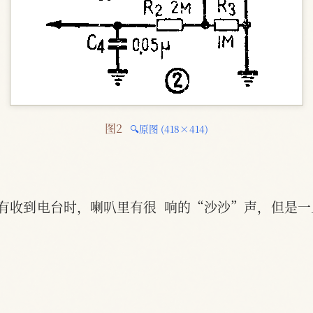
图2 
🔍原图 (418×414)
有收到电台时，喇叭里有很  响的“沙沙”声，但是
）