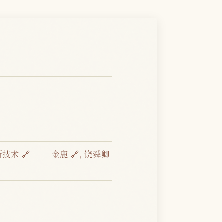
新技术 🔗
金鹿 🔗
,
饶舜卿