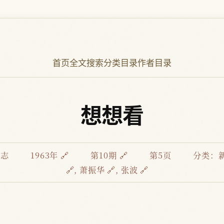
首页
全文搜索
分类目录
作者目录
想想看
杂志
1963年 🔗
第10期 🔗
第5页
分类：
🔗
,
萧振华 🔗
,
张波 🔗