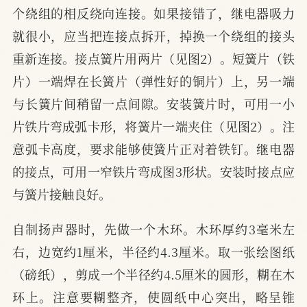
个绕组的相反绕向连接。如果接错了，继电器吸力
就很小，应当把连接点拆开，掉换一个绕组的接头
重新连接。接点簧片用两片（见图2）。短簧片（铁
片）一端焊在长簧片（弹性好的铜片）上，另一端
与长簧片间稍留一点间隙。安装簧片时，可用一小
片铁片弯成弧卡形，将簧片一端夹住（见图2）。注
意弧卡高度，要求能够使簧片正对着铁钉。继电器
的接点，可用一窄铁片弯成图3形状。安装时接点应
与簧片接触良好。
自制扬声器时，先做一个木环。木环厚约3毫米左
右，边宽约1厘米，半径约4.3厘米。取一张绘图纸
（磅纸），剪成一个半径约4.5厘米的圆形，糊在木
环上。注意要糊整齐，使圆纸中心突出，略呈锥