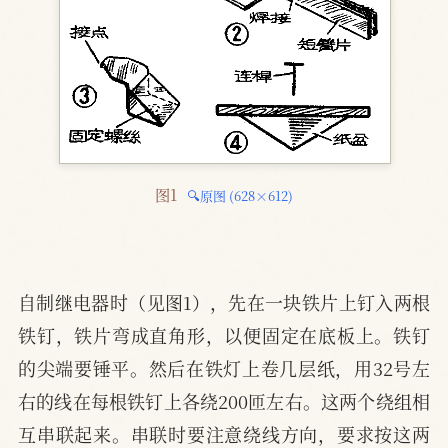
图1 
🔍原图 (628×612)
自制继电器时（见图1），先在一块铁片上钉入两根
铁钉，铁片弯成直角形，以便固定在底板上。铁钉
的尖端要锤平。然后在铁灯上卷几层纸，用32号左
右的线在每根铁钉上各绕200匝左右。这两个绕组相
互串联起来。串联时要注意绕线方向，要求按这两