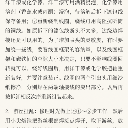
洋干漆或化学漆。洋干漆可用酒精浸泡，化学漆用
溶剂（香蕉水或丙酮）浸泡，待溶解后拆下漆包线
保存备用；⑦重新绕制线圈。绕线可用高阻抗听筒
的铜线。如原拆下的漆包线断头不太多，边绕边焊
接还是可以用的。为了增加表头的灵敏度，有时要
加绕一些线，要看线圈框架的容纳量，以及线圈框
架和磁铁间的空隙大小来决定，只要不影响线圈回
转就可以。绕好线圈后，用洋干漆或化学胶把轴重
新装好，并要注意装正。线圈的两个引出头用细沙
纸擦净，分别焊在两端轴接线的突出部分。以后再
按拆卸相反次序重新组装起来。
2．游丝扯乱：修理时先做上述①～⑤步工作，然后
用小尖烙铁把游丝根部焊接点焊开，取下游丝，放