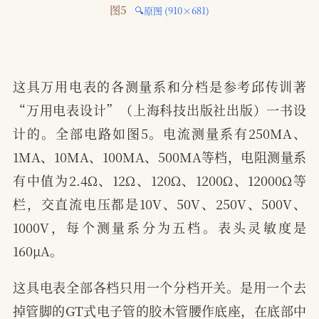
图5 
🔍原图 (910×681)
这具万用电表的各测量系和分档是参考邱传训著
“万用电表设计”（上海科技出版社出版）一书设
计的。全部电路如图5。电流测量系有250MA、
1MA、10MA、100MA、500MA等档，电阻测量系
有中值为2.4Ω、12Ω、120Ω、1200Ω、12000Ω等
栏，交直流电压都是10V、50V、250V、500V、
1000V，每个测量系分为五档。表头灵敏度是
160μΑ。
这具电表全部各档只用一个分档开关。是用一个去
掉管脚的GT式电子管的胶木管腰作底座，在底部中