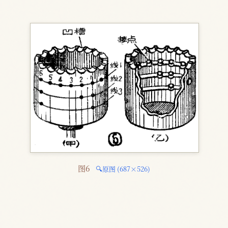
图6 
🔍原图 (687×526)