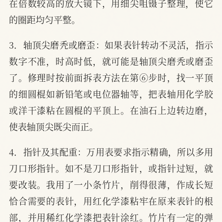
在倍数较高的放大镜下，用细尖咀镊子整理，使它
的圈距均匀平整。
3．轴顶尖磨秃或磨歪：如果表针转动不灵活，指示
数字不准，时高时低，就可能是轴顶尖磨秃或磨歪
了。修理时按前面拆表方法在第⑥步时，找一平顶
的细圆棍如新铅笔或电位器轴等，把表轴用化学胶
或洋干漆粘在圆棍的平顶上。在油石上边转边磨，
使表轴顶尖既尖而正。
4．指针及其配重：万用表要求指示精确，所以多用
刀口形指针。如不是刀口形指针，或指针过短，就
要改装。我用了一小条竹片，削得很薄，作成长短
恰合需要的表针，用红化学漆粘牢在原来表针的根
部，并用稀红化学漆把表针涂红。竹片有一定的弹