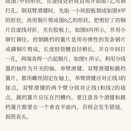
成图7甲的形状，在虚线处折成直角并如图7乙弯制
打孔。制双臂滑键时，先取一小块胶板制成如图8甲
的形状，再用铜片剪成图8乙的形状。把剪好了的铜
片沿虚线对折，夹在胶板上，如图8丙所示，并用小
铆钉铆住。控制跳档的簧片是用有弹性的发条钢片
或磷铜片剪成，长度较管腰直径稍长，并在中间打
一孔，两端各焊一凸起铜片，如图9.所示。利用分线
器的轴作为开关的轴。单臂滑键、双臂滑键和跳档
簧片，都用螺丝固定在轴上，单臂滑键应对正线3的
接点，双臂滑键的两个臂分别对正线1和线2的接
点，跳档簧片应压在凹槽内。要注意各个滑键和跳
档簧片都要在一个垂直平面内，否则会发生错接，
损毁表头。