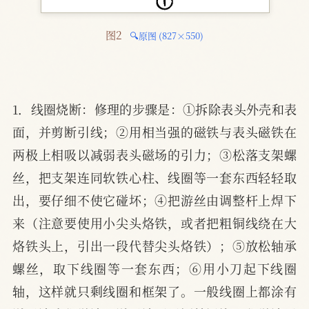
图2 
🔍原图 (827×550)
1．线圈烧断：修理的步骤是：①拆除表头外壳和表
面，并剪断引线；②用相当强的磁铁与表头磁铁在
两极上相吸以减弱表头磁场的引力；③松落支架螺
丝，把支架连同软铁心柱、线圈等一套东西轻轻取
出，要仔细不使它碰坏；④把游丝由调整杆上焊下
来（注意要使用小尖头烙铁，或者把粗铜线绕在大
烙铁头上，引出一段代替尖头烙铁）；⑤放松轴承
螺丝，取下线圈等一套东西；⑥用小刀起下线圈
轴，这样就只剩线圈和框架了。一般线圈上都涂有