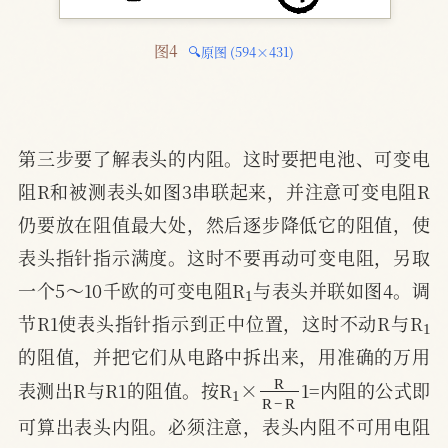
图4 
🔍原图 (594×431)
第三步要了解表头的内阻。这时要把电池、可变电
阻R和被测表头如图3串联起来，并注意可变电阻R
仍要放在阻值最大处，然后逐步降低它的阻值，使
表头指针指示满度。这时不要再动可变电阻，另取
1
一个5～10千欧的可变电阻R
与表头并联如图4。调
1
节R1使表头指针指示到正中位置，这时不动R与R
的阻值，并把它们从电路中拆出来，用准确的万用
1
R
R
−
R
表测出R与R1的阻值。按R
×
1=内阻的公式即
可算出表头内阻。必须注意，表头内阻不可用电阻