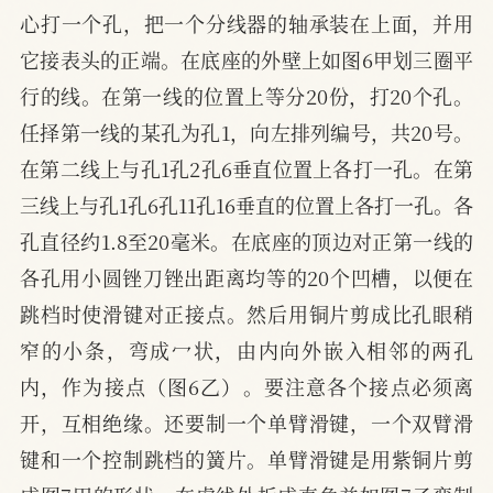
心打一个孔，把一个分线器的轴承装在上面，并用
它接表头的正端。在底座的外壁上如图6甲划三圈平
行的线。在第一线的位置上等分20份，打20个孔。
任择第一线的某孔为孔1，向左排列编号，共20号。
在第二线上与孔1孔2孔6垂直位置上各打一孔。在第
三线上与孔1孔6孔11孔16垂直的位置上各打一孔。各
孔直径约1.8至20毫米。在底座的顶边对正第一线的
各孔用小圆锉刀锉出距离均等的20个凹槽，以便在
跳档时使滑键对正接点。然后用铜片剪成比孔眼稍
窄的小条，弯成冖状，由内向外嵌入相邻的两孔
内，作为接点（图6乙）。要注意各个接点必须离
开，互相绝缘。还要制一个单臂滑键，一个双臂滑
键和一个控制跳档的簧片。单臂滑键是用紫铜片剪