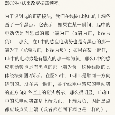
器C的办法来改变振荡频率。
b
为了说明L
的正确接法，我们在线圈Lb和L的上端各
b
画了一个黑点。它表示：如果在某一瞬间，L
中的
电动势是有黑点的那一端为正（a端为正，b端为
负）；那么，在L中的感应电动势也是有黑点的那一
端为正（a′端为正，b′端为负）；如果在某一瞬间，
Lb中的电动势是有黑点的那一端为负，那么L中的感
应电动势也是有黑点的那一端为负。这种线圈的具
b
体绕法如图2所示。在图2a中，L
和L是顺同一方向
绕制的。设在某一瞬间，各个线匝中感应的电动势
的正方向如各匝上的箭头所示，那么很明显，Lb和L
中的总电动势都是上端为正，下端为负，因此黑点
都应该点到上端（或者都点到下端也是一样的）。
b