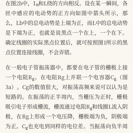
在图2b中，L
和L绕的方向相反。设在某一瞬间，各
匝中感应的电动势的正方向如图中箭头所示，那
么，Lb中的总电动势是上端为正，而L中的总电动势
是下端为正，也就是说黑点一个在上，一个在下。
确定线圈的实际黑点位置后，就可按照图1所示的黑
点位置连接线圈，不会弄错。
在一般电子管振荡器中，都要在电子管的栅极上接
g
g
一个电阻R
。在电阻Rg上并联一个电容器C
（图
3a）。Cg的数值很大，对振荡高频来说可以认为是
短路的。在振荡的正半周内，当栅压为正时，栅极
g
吸引电子形成栅流，栅流通过电阻R
和线圈L流入阴
极，在Rg上形成一个电压降，栅极端为负，阴极端
g
为正。C
也充电到同样的电位差。当振荡向负半周
g