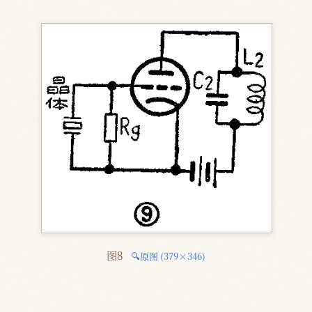
图8 
🔍原图 (379×346)