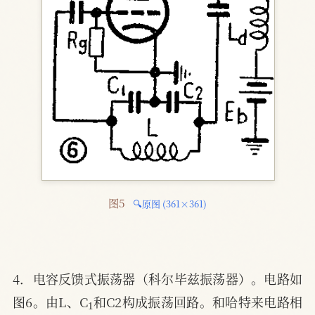
图5 
🔍原图 (361×361)
4．电容反馈式振荡器（科尔毕兹振荡器）。电路如
1
图6。由L、C
和C2构成振荡回路。和哈特来电路相