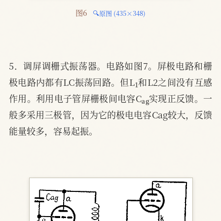
图6 
🔍原图 (435×348)
5．调屏调栅式振荡器。电路如图7。屏极电路和栅
1
极电路内都有LC振荡回路。但L
和L2之间没有互感
a
g
作用。利用电子管屏栅极间电容C
实现正反馈。一
般多采用三极管，因为它的极电电容Cag较大，反馈
能量较多，容易起振。