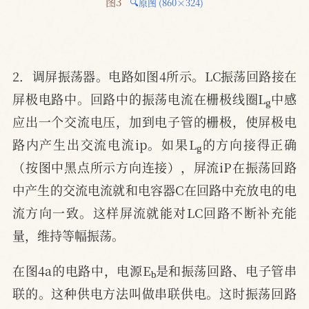
图3 
🔍原图 (860×324)
2．调屏振荡器。电路如图4所示。LC振荡回路接在
g
屏极电路中。回路中的振荡电流在栅极线圈L
中感
应出一个交流电压，加到电子管的栅极，使屏极电
g
路内产生出交流电流ip。如果L
的方向接得正确
（按图中黑点所示方向连接），屏流iP在振荡回路
中产生的交流电流就和电容器C在回路中充放电的电
流方向一致。这样屏流就能对LC回路不断补充能
量，维持等幅振荡。
b
在图4a的电路中，电源E
是和振荡回路、电子管串
联的。这种供电方法叫做串联供电。这时振荡回路