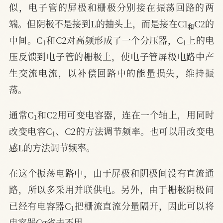
似，电子管的屏极和栅极分别接在振荡回路的两
和
端。但阴极不是接到L的抽头上，而是接在C1
C2的
和
1
1
中间。C
和C2对高频形成了一个分压器，C
上的电
压反馈到电子管的栅极上，使电子管屏极电路中产
生交流电流，以补偿回路中的能量损失，维持振
荡。
1
通常C
和C2用可变电容器，连在一个轴上，用同时
1
改变电容C
、C2的方法调节频率。也可以用改变电
感L的方法调节频率。
在这个振荡电路中，由于屏极和阴极间没有直流通
路，所以多采用并联供电。另外，由于栅极阴极间
1
已经有电容器C
把栅流直流分量隔开，因此可以将
电容器Cg省去不用。