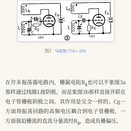
图2 
🔍原图 (754×320)
g
在许多振荡器电路内，栅漏电阻R
也可以不象图3a
那样通过线圈L接阴极，而是象图3b那样直接并联在
电子管栅极阴极之间。其作用是完全一样的。Cg一
方面将振荡回路的高频电压耦合到电子管栅极，一
g
方面强迫栅流的直流分量流经R
，造成负栅偏压。