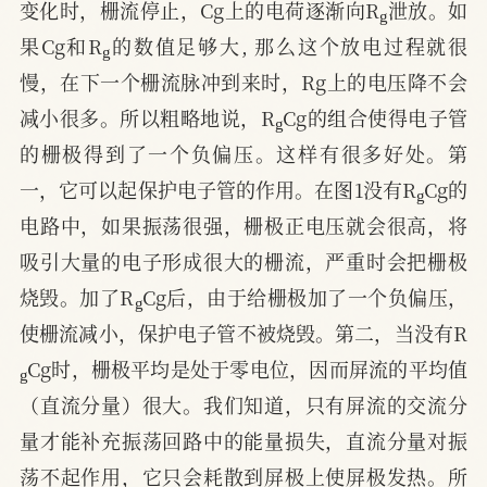
变化时，栅流停止，Cg上的电荷逐渐向R
泄放。如
g
果Cg和R
的数值足够大, 那么这个放电过程就很
慢，在下一个栅流脉冲到来时，Rg上的电压降不会
g
减小很多。所以粗略地说，R
Cg的组合使得电子管
的栅极得到了一个负偏压。这样有很多好处。第
g
一，它可以起保护电子管的作用。在图1没有R
Cg的
电路中，如果振荡很强，栅极正电压就会很高，将
吸引大量的电子形成很大的栅流，严重时会把栅极
g
烧毁。加了R
Cg后，由于给栅极加了一个负偏压，
使栅流减小，保护电子管不被烧毁。第二，当没有R
g
Cg时，栅极平均是处于零电位，因而屏流的平均值
（直流分量）很大。我们知道，只有屏流的交流分
量才能补充振荡回路中的能量损失，直流分量对振
荡不起作用，它只会耗散到屏极上使屏极发热。所