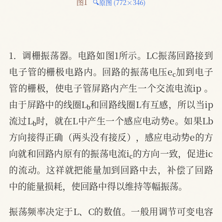
图1 
🔍原图 (772×346)
1．调栅振荡器。电路如图1所示。LC振荡回路接到
c
电子管的栅极电路内。回路的振荡电压e
加到电子
管的栅极，使电子管屏路内产生一个交流电流ip 。
b
由于屏路中的线圈L
和回路线圈L有互感，所以当ip
b
流过L
时，就在L中产生一个感应电动势e。如果Lb
方向接得正确（两头没有接反），感应电动势e的方
c
向就和回路内原有的振荡电流i
的方向一致，促进ic
的流动。这祥就把能量加到回路中去，补偿了回路
中的能量损耗，使回路中得以维持等幅振荡。
振荡频率决定于L、C的数值。一般用调节可变电容