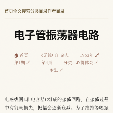
首页
全文搜索
分类目录
作者目录
电子管振荡器电路
🏠 首页
《无线电》杂志
1963年 🔗
第1期 🔗
第4页
分类：
心得体会 🔗
金生 🔗
电感线圈L和电容器C组成的振荡回路，在振荡过程
中有能量损失，振幅会逐渐衰减。为了维持等幅振