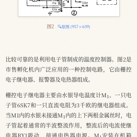
图2 
🔍原图 (957×639)
比较可靠的是利用电子管制成的温度控制器。图2是
市售孵化机内广泛应用的一种控制电路，它由栅控
电子继电器、报警器及电热器组成。
1
栅控电子继电器主要由水银导电温度计M
、一只电
子管6SK7和一只直流电阻为3千欧的继电器组成。
1
当M1内的水银未接通M
内的上下两根金属丝时，电
子管起着通常的半波整流作用，整流后的电流使继
1
电器RY1吸动，接通电热器电源。M
安装在机箱