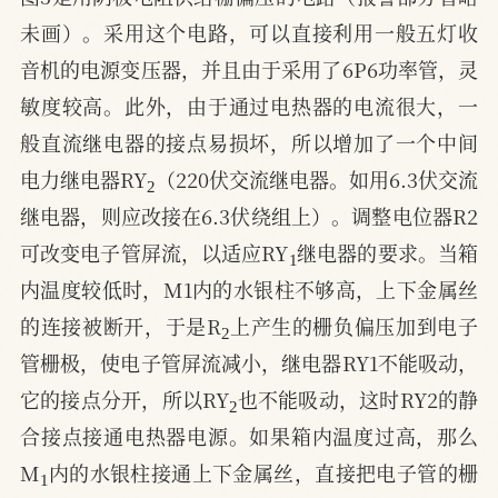
未画）。采用这个电路，可以直接利用一般五灯收
音机的电源变压器，并且由于采用了6P6功率管，灵
敏度较高。此外，由于通过电热器的电流很大，一
般直流继电器的接点易损坏，所以增加了一个中间
2
电力继电器RY
（220伏交流继电器。如用6.3伏交流
继电器，则应改接在6.3伏绕组上）。调整电位器R2
1
可改变电子管屏流，以适应RY
继电器的要求。当箱
内温度较低时，M1内的水银柱不够高，上下金属丝
2
的连接被断开，于是R
上产生的栅负偏压加到电子
管栅极，使电子管屏流减小，继电器RY1不能吸动，
2
它的接点分开，所以RY
也不能吸动，这时RY2的静
合接点接通电热器电源。如果箱内温度过高，那么
1
M
内的水银柱接通上下金属丝，直接把电子管的栅