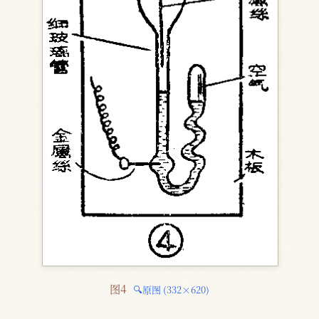
图4 
🔍原图 (332×620)