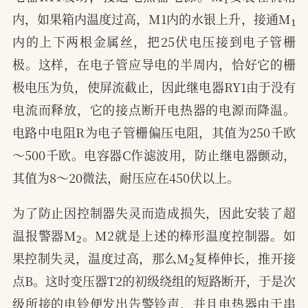
1
内，如果箱内温度过高，M1内的水银上升，接通M
内的上下两根金属丝，把25伏电压接到电子管栅
极。这样，在电子管应导电的半周内，恰好它的栅
极电压为负，使屏流截止，因此继电器RY1由于没有
电流而释放，它的接点断开电热器的电源而降温。
电路中电阻R为电子管栅偏压电阻，其值为250千欧
～500千欧。电容器C作滤波用，防止继电器颤动，
其值为8～20微法，耐压应在450伏以上。
为了防止因控制器失灵而造成损失，因此安装了超
2
温报警器M
。M2就是上述的棒形温度控制器。如
2
果控制失灵，温度过高，那么M
复棒伸长，推开接
点B。这时变压器T2的初级绕组的短路断开，于是次
级所接的电铃便发出告警铃声，并且电热器由于串