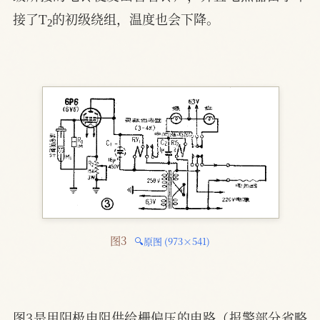
2
接了T
的初级绕组，温度也会下降。
图3 
🔍原图 (973×541)
图3是用阴极电阻供给栅偏压的电路（报警部分省略