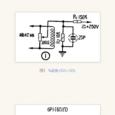
图1 
🔍原图 (553×325)