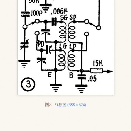
图3 
🔍原图 (388×624)