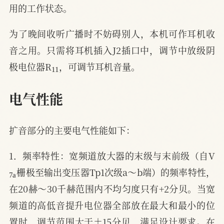
用的工作状态。
为了晚间收听广播时不妨碍别人，本机可作耳机收
音之用。只需将耳机插入J2插口中，调节中放级阴
11
极电位器R
，可调节耳机音量。
电气性能
扩音部分的主要电气性能如下：
1．频率特性：宽频道放大器的末级与末前级（自V
7
a
栅极至输出变压器Tp1次级a～b端）的频率特性，
在20赫～30千赫范围内不均匀度只有+2分贝。当宽
频道的高低音提升电位器全部放在最大和最小的位
置时，调节范围大于±15分贝，满足设计要求。在