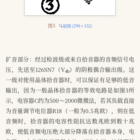
图3 
🔍原图 (290×332)
扩音部分：经过检波级或来自拾音器的音频信号电
4
b
压，先送至126SN7（V
）的阴极偶合输出级。这
一级对使用晶体拾音器时，可以保证有足够的低音
输出，因为一般晶体拾音器的等效电路是如图3所
示，电容器C约为500～2000微微法，若其负载直接
为音量调节电位器R18（一般为0.5兆欧），则在低
音频时，拾音器的电容性阻抗达数兆欧到数十兆
欧，使低音频电压绝大部分降落在拾音器本身，电
18