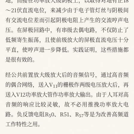
地，而接在功率放大级阴极上，以取得对地有正18
～21伏直流电位，来减少由于电子管灯丝与阴极间
有交流电位差而引起阴极电阻上产生的交流哼声电
压。在屏极回路中，有串级去偶电路，不仅防止了
低频寄生振荡，且使前级放大的屏极直流电压十分
平直，使哼声进一步降低。实践证明，这些措施都
是很有效的。
经公共前置放大级放大后的音频信号，通过高音频
11
的偶合网络，送入V
的栅极作两级电压放大后，再
送入V12功率放大管作功率放大输出。由于人耳对高
音频的响应比较灵敏，故不必用推挽功率放大电
5
57
路。负反馈电阻R
0、R51、R
等是为改善高频道
工作特性之用。