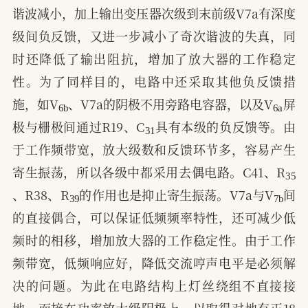
谐波减小，加上输出变压器次级到末前级V7a有深度
级间负反馈，又进一步减小了奇次谐波的失真，同
时还降低了输出阻抗，增加了放大器的工作稳定
性。为了同样目的，电路中还采取其他负反馈措
6
b
6
a
施，如V
、V7a的阴极不用旁路电容器，以及V
屏
31
极与栅极间通过R19、C
具有本级的负反馈等。由
于工作频带宽，放大级数和反馈环节多，容易产生
35
寄生振荡，所以各级中都采用去偶电路。C41、R
39
7
b
、R38、R
的作用也是抑止寄生振荡。V7a与V
间
的直接偶合，可以保证低频频率特性，还可减少低
频时的相移，增加放大器的工作稳定性。由于工作
频带宽，低频响应好，降低交流哼声电平是必须解
决的问题。为此在电路结构上灯丝绕组不直接接