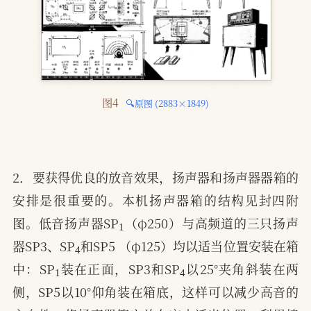
图4 
🔍原图 (2883×1849)
2．要获得优良的放音效果，扬声器和扬声器器箱的
安排是很重要的。本机扬声器箱的结构见封四附
1
图。低音扬声器SP
（φ250）与高频道的三只扬声
4
器SP3、SP
和SP5 （φ125）均以适当位置安装在箱
1
4
中：SP
装在正面，SP3和SP
以25°夹角斜装在两
侧，SP5以10°仰角装在箱底，这样可以减少高音的