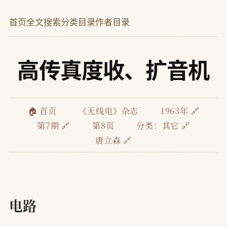
首页
全文搜索
分类目录
作者目录
高传真度收、扩音机
🏠 首页
《无线电》杂志
1963年 🔗
第7期 🔗
第8页
分类：
其它 🔗
唐立森 🔗
电路