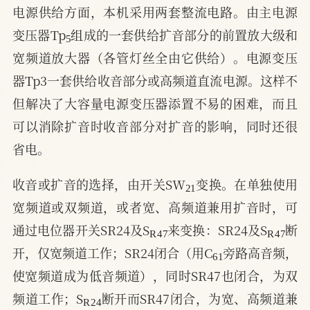
电源供给方面，本机采用两套整流电路。由主电源
5
变压器Tp
组成的一套供给扩音部分的前置放大级和
宽频道放大器（各管灯丝全由它供给）。电源变压
器Tp3一套供给收音部分或高频道直流电源。这样不
但解决了大容量电源变压器添置不易的困难，而且
可以消除扩音时收音部分对扩音的影响，同时还很
省电。
21
收音或扩音的选择，由开关SW
变换。在单独使用
宽频道或双频道，或者宽、高频道兼用扩音时，可
R
47
R
47
通过电位器开关SR24及S
来变换：SR24及S
断
61
开，仅宽频道工作；SR24闭合（用C
旁路高音频，
使宽频道成为低音频道），同时SR47也闭合，为双
R
24
频道工作；S
断开而SR47闭合，为宽、高频道兼