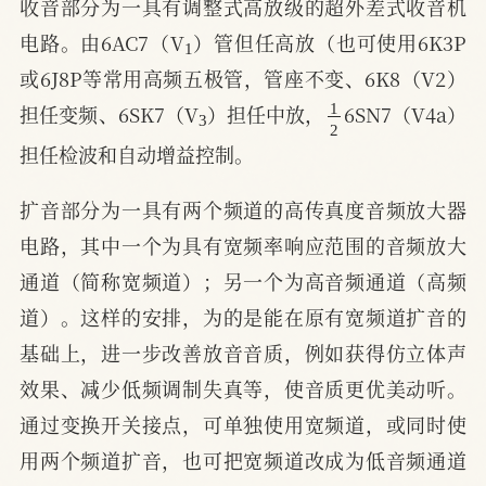
收音部分为一具有调整式高放级的超外差式收音机
1
电路。由6AC7（V
）管但任高放（也可使用6K3P
或6J8P等常用高频五极管，管座不变、6K8（V2）
3
1
2
担任变频、6SK7（V
）担任中放，
6SN7（V4a）
担任检波和自动增益控制。
扩音部分为一具有两个频道的高传真度音频放大器
电路，其中一个为具有宽频率响应范围的音频放大
通道（简称宽频道）；另一个为高音频通道（高频
道）。这样的安排，为的是能在原有宽频道扩音的
基础上，进一步改善放音音质，例如获得仿立体声
效果、减少低频调制失真等，使音质更优美动听。
通过变换开关接点，可单独使用宽频道，或同时使
用两个频道扩音，也可把宽频道改成为低音频通道