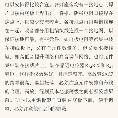
可以安排得比较合宜。各灯座旁均有一接地点（焊
片直接由底板上焊出），将栅、阴极电阻直接焊在
这点上，以减少交流哼声。各接地点再用粗铜线连
在一起。收音部分用粗编织线连成一个接地网，以
保证接地可靠。有些元件，如屏极电阻等都集中装
在接线板上，又有些元件数量多，但又要求接线
短，如高低音提升网络和高音调节网络，也将元件
24
47
集中装在接线片上，装在靠近电位器R
R25和R
旁边。这样不仅效果好，且清楚整齐。高放管6AC7
的跨导很高，易起振荡，必须注意元件安排和布线
的合理。高放、混频及本地振荡级之间必须妥善屏
9
蔽。L1～L
用铝板架垂直装在底板下面，便于调
整，必须注意他们之间的屏蔽。