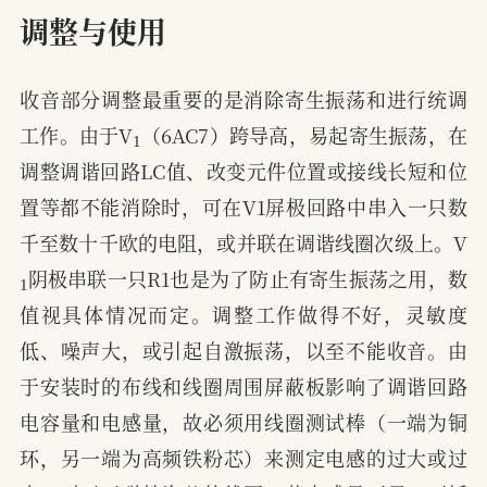
调整与使用
收音部分调整最重要的是消除寄生振荡和进行统调
1
工作。由于V
（6AC7）跨导高，易起寄生振荡，在
调整调谐回路LC值、改变元件位置或接线长短和位
置等都不能消除时，可在V1屏极回路中串入一只数
千至数十千欧的电阻，或并联在调谐线圈次级上。V
1
阴极串联一只R1也是为了防止有寄生振荡之用，数
值视具体情况而定。调整工作做得不好，灵敏度
低、噪声大，或引起自激振荡，以至不能收音。由
于安装时的布线和线圈周围屏蔽板影响了调谐回路
电容量和电感量，故必须用线圈测试棒（一端为铜
环，另一端为高频铁粉芯）来测定电感的过大或过