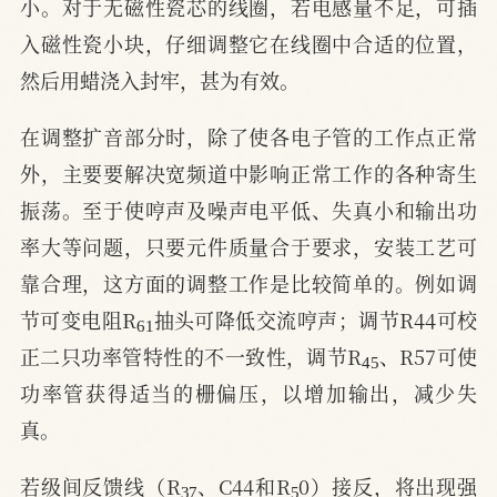
小。对于无磁性瓷芯的线圈，若电感量不足，可插
入磁性瓷小块，仔细调整它在线圈中合适的位置，
然后用蜡浇入封牢，甚为有效。
在调整扩音部分时，除了使各电子管的工作点正常
外，主要要解决宽频道中影响正常工作的各种寄生
振荡。至于使哼声及噪声电平低、失真小和输出功
率大等问题，只要元件质量合于要求，安装工艺可
靠合理，这方面的调整工作是比较简单的。例如调
61
节可变电阻R
抽头可降低交流哼声；调节R44可校
45
正二只功率管特性的不一致性，调节R
、R57可使
功率管获得适当的栅偏压，以增加输出，减少失
真。
37
5
若级间反馈线（R
、C44和R
0）接反，将出现强