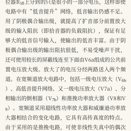
位器R
上分到的只是很小的一部分电压，这样即使
电路中有“低音提升”网络，低音输出仍感不足。
用了阴极偶合输出级，就提高了扩音部分前置放大
级的输入阻抗（即拾音器的负载阻抗），保证有足
够大的低音信号输入，使输出的低音丰富。由于阴
极偶合输出级的输出阻抗很低，不易受噪声干扰，
还可使用较长的屏蔽线连至下面由V6a组成的公共前
置电压放大级。放大了的电压分经两路送入两个频
6
b
道。在宽频道放大电路中，包括一级电压放大（V
）、高低音提升网络、又一级电压放大（V7a）、分
7
b
相输出的倒相器（V
）和推挽功率放大器（V8和V
9
）。宽频道采用超线性功率放大器和威廉逊功率放
大器相结合的变化电路，它具有高传真度的特点。
由于采用的是推挽电路，可使非线性失真中的偶次