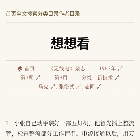
首页
全文搜索
分类目录
作者目录
想想看
🏠 首页
《无线电》杂志
1963年 🔗
第3期 🔗
第9页
分类：
新技术 🔗
马克 🔗
,
张洛式 🔗
,
志同 🔗
1．小张自己动手装好一部五灯机，他首先插上整流
管，检查整流部分工作情况。电源接通以后，用万