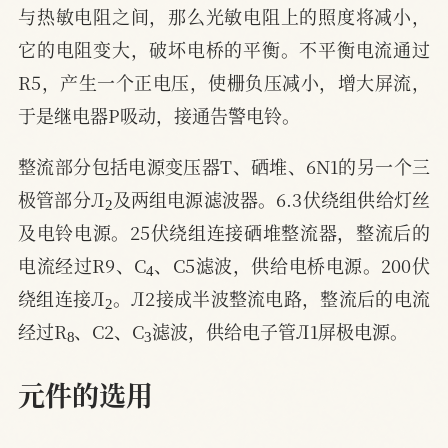
与热敏电阻之间，那么光敏电阻上的照度将减小，
它的电阻变大，破坏电桥的平衡。不平衡电流通过
R5，产生一个正电压，使栅负压减小，增大屏流，
于是继电器P吸动，接通告警电铃。
整流部分包括电源变压器T、硒堆、6N1的另一个三
2
极管部分Л
及两组电源滤波器。6.3伏绕组供给灯丝
及电铃电源。25伏绕组连接硒堆整流器，整流后的
4
电流经过R9、C
、C5滤波，供给电桥电源。200伏
2
绕组连接Л
。Л2接成半波整流电路，整流后的电流
8
3
经过R
、C2、C
滤波，供给电子管Л1屏极电源。
元件的选用
3