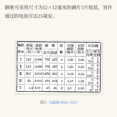
硒堆可采用尺寸为12×12毫米的硒片3片组装，容许
通过的电流可达25毫安。
图3 
🔍原图 (854×525)