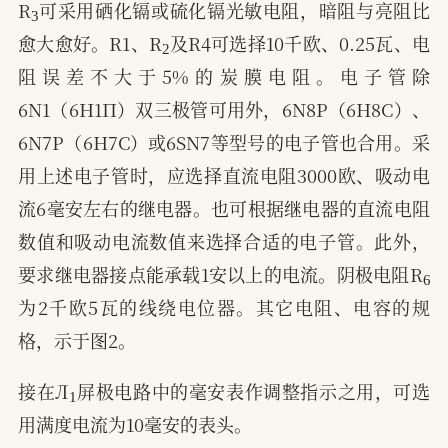
R
可采用硒化镉或硫化镉光敏电阻，暗阻与亮阻比
2
愈大愈好。R1、R
及R4可选择10千欧、0.25瓦、电
阻误差不大于5%的炭膜电阻。电子管除
6N1（6H1П）双三极管可用外，6N8P（6H8C）、
6N7P（6H7C）或6SN7等型号的电子管也合用。采
用上述电子管时，应选择直流电阻3000欧、吸动电
流6毫安左右的继电器。也可根据继电器的直流电阻
数值和吸动电流数值来选择合适的电子管。此外，
6
要求继电器接点能承载1安以上的电流。阴极电阻R
为2千欧5瓦的线绕电位器。其它电阻、电容的规
格，示于图2。
1
接在Л
屏极电路中的毫安表作调整指示之用，可选
用满度电流为10毫安的表头。