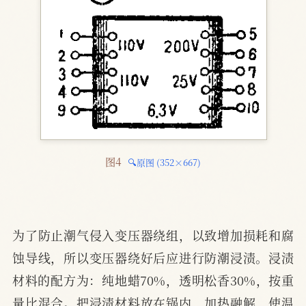
图4 
🔍原图 (352×667)
为了防止潮气侵入变压器绕组，以致增加损耗和腐
蚀导线，所以变压器绕好后应进行防潮浸渍。浸渍
材料的配方为：纯地蜡70%，透明松香30%，按重
量比混合。把浸渍材料放在锅内，加热融解，使温