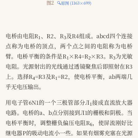
图2 
🔍原图 (1163×699)
1
3
电桥由电阻R
、R2、R
及R4组成。abcd四个连接
点称为电桥的顶点，两个点之间的电阻称为电桥
1
2
3
臂。电桥平衡的条件是R
×R4=R
×R3。R
为光敏
电阻。光源射出的光线通过透镜聚焦后即照射在R3
4
1
上。选择R
=R3及R
=R2，使电桥平衡，ab两端几
乎无电压输出。
1
用电子管6N1的一个三极管部分Л
接成直流放大器
电路。电桥的a、b点分别接到Л1的栅极和阴极。当
6
电桥平衡时，调整栅负偏压电阻R
，使屏流刚好比
继电器P的吸动电流小一些。如果有烟雾充塞在光源