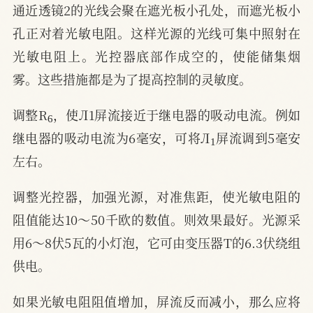
通近透镜2的光线会聚在遮光板小孔处，而遮光板小
孔正对着光敏电阻。这样光源的光线可集中照射在
光敏电阻上。光控器底部作成空的，使能储集烟
雾。这些措施都是为了提高控制的灵敏度。
6
调整R
，使Л1屏流接近于继电器的吸动电流。例如
1
继电器的吸动电流为6毫安，可将Л
屏流调到5毫安
左右。
调整光控器，加强光源，对准焦距，使光敏电阻的
阻值能达10～50千欧的数值。则效果最好。光源采
用6～8伏5瓦的小灯泡，它可由变压器T的6.3伏绕组
供电。
如果光敏电阻阻值增加，屏流反而减小，那么应将