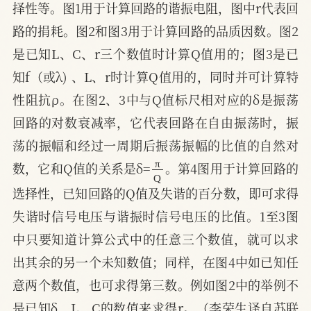
择性等。图1用于计算回路的谐振电阻，图中r代表回
路的捐耗。图2和图3用于计算回路的品质因数。图2
是已知L、C、r三个数值时计算Q值用的；图3是已
知f（或λ) 、L、r时计算Q值用的，同时并可计算特
性阻抗ρ。在图2、3中与Q值标尺相对应的δ是振荡
回路的对数衰减率，它代表回路在自由振荡时，振
荡的振幅和经过一周期后振荡振幅的比值的自然对
π
Q
数，它和Q值的关系是δ=
。第4图用于计算回路的
选择性，已知回路的Q值及失谐的百分数，即可求得
失谐时信号电压与谐振时信号电压的比值。1至3图
中只要知道计算公式中的任意三个数值，就可以求
出其余的另一个未知数值；同样，在图4中如已知任
意两个数值，也可求得第三数。例如图2中的举例不
是已知δ、L、C的数值来求得r。（李荣生译自苏联