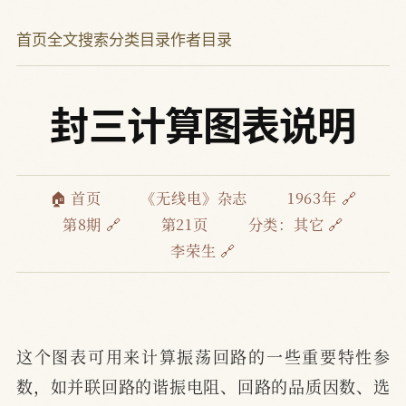
首页
全文搜索
分类目录
作者目录
封三计算图表说明
🏠 首页
《无线电》杂志
1963年 🔗
第8期 🔗
第21页
分类：
其它 🔗
李荣生 🔗
这个图表可用来计算振荡回路的一些重要特性参
数，如并联回路的谐振电阻、回路的品质因数、选