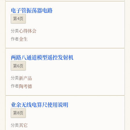
电子管振荡器电路
第4页
心得体会
分类
金生
作者
两路八通道模型遥控发射机
第6页
新产品
分类
陶考德
作者
业余无线电算尺使用说明
第8页
其它
分类