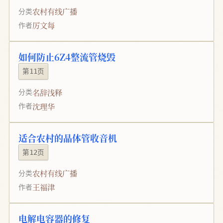
农村有线广播
分类
厉文每
作者
如何防止6Z4整流管烧毁
第11页
名辞浅释
分类
沈理华
作者
适合农村的晶体管收音机
第12页
农村有线广播
分类
王福津
作者
电解电容器的修复