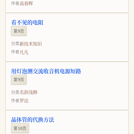
高春辉
作者
看不见的电阻
第9页
新技术知识
分类
凡凡
作者
用灯泡测交流收音机电源短路
第9页
名辞浅释
分类
罗达
作者
晶体管的代换方法
第10页