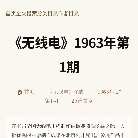
首页
全文搜索
分类目录
作者目录
《无线电》1963年第
1期
🏠 首页
《无线电》杂志
1963年 🔗
第1期
25篇文章
在本届
全国无线电工程制作锦标赛
圆满落幕之际，大
批优秀的业余制作成果在北京公开展出。参展作品不