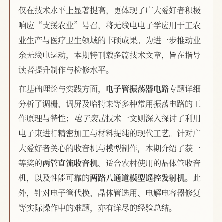
仅在技术水平上显著提高，更体现了广大爱好者积极
响应“支援农业”号召，将无线电电子学应用于工农
业生产与医疗卫生领域的丰硕成果。为进一步推动业
余无线电运动，本期特刊载多篇技术文章，旨在指导
读者提升制作与检修水平。
在基础理论与实践方面，
电子管振荡器电路
专题详细
分析了调栅、调屏及哈特来等多种常用振荡电路的工
作原理与特性；
电子轰击
技术一文则深入探讨了利用
电子束进行精密加工与材料提纯的现代工艺。针对广
大爱好者关心的收音机与模型制作，本期介绍了获一
等奖的
两管直流收音机
、适合农村使用的晶体管收音
机，以及性能可靠的
两路八通道模型遥控发射机
。此
外，针对电子管代换、晶体管选用、电解电容器修复
等实际操作中的难题，亦有详尽的经验总结。