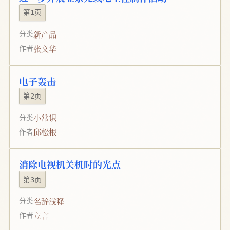
第1页
新产品
分类
张文华
作者
电子轰击
第2页
小常识
分类
邱松根
作者
消除电视机关机时的光点
第3页
名辞浅释
分类
立言
作者