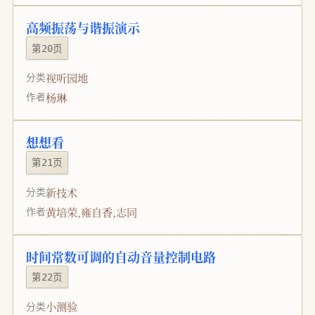
高频振荡与谐振演示
第20页
视听园地
分类
杨琳
作者
想想看
第21页
新技术
分类
黄培荣
,
雍自香
,
志同
作者
时间常数可调的自动音量控制电路
第22页
小测验
分类