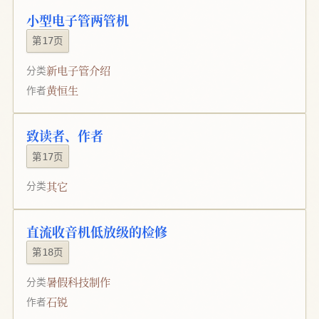
小型电子管两管机
第17页
新电子管介绍
分类
黄恒生
作者
致读者、作者
第17页
其它
分类
直流收音机低放级的检修
第18页
暑假科技制作
分类
石锐
作者