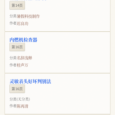
第14页
暑假科技制作
分类
迟良功
作者
内燃机检查器
第16页
名辞浅释
分类
桂声万
作者
灵敏表头好坏判别法
第16页
分类
(无分类)
陈再清
作者