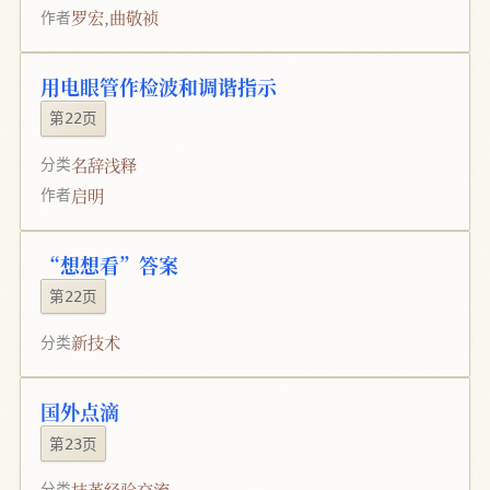
罗宏
,
曲敬祯
作者
用电眼管作检波和调谐指示
第22页
名辞浅释
分类
启明
作者
“想想看”答案
第22页
新技术
分类
国外点滴
第23页
技革经验交流
分类