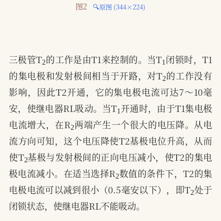
图2 
🔍原图 (344×224)
2
1
三极管T
的工作是由T1来控制的。当T
闭锁时，T1
2
的集电极和发射极间相当于开路，对T
的工作没有
影响，因此T2开通，它的集电极电流可达7～10毫
1
安，使继电器RL吸动。当T
开通时，由于T1集电极
2
电流增大，在R
两端产生一个很大的电压降。从电
流方向可知，这个电压降使T2基极电位升高，从而
2
使T
基极与发射极间的正向电压减小，使T2的集电
2
极电流减小。在适当选择R
数值的条件下，T2的集
2
电极电流可以减到很小（0.5毫安以下），即T
处于
闭锁状态，使继电器RL不能吸动。