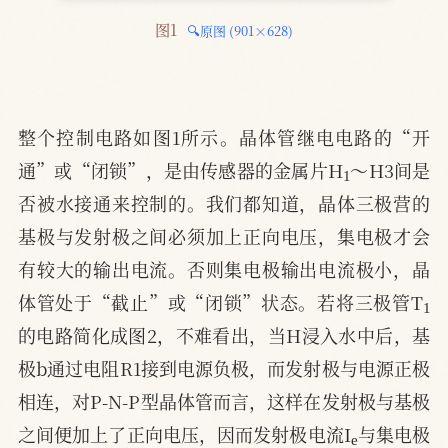
图1 
🔍原图 (901×628)
整个控制电路如图1所示。晶体管继电电路的“开
1
通”或“闭锁”，是由传感器的金属片H
～H3间是
否被水接通来控制的。我们都知道，晶体三极营的
基极与发射极之间必须加上正向电压，集电极才会
有较大的输出电流。否则集电极输出电流极小，晶
1
体管处于“截止”或“闭锁”状态。若将三极管T
的电路简化成图2，不难看出，当H浸入水中后，基
极b通过电阻R1接到电源负极，而发射极与电源正极
相连，对P-N-P型晶体管而言，这样在发射极与基极
e
之间便加上了正向电压，因而发射极电流I
与集电极