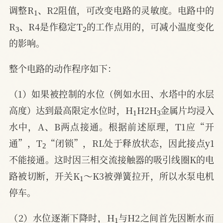
1
调整R
、R2阻值，可改变电路的灵敏度。电路中的
3
2
R
、R4是作稳定T
的工作点用的，可减小温度变化
的影响。
整个电路的动作程序如下：
（1）如果被控制的水位（例如水田、水塔中的水层
1
3
高度）达到最高限定水位时，H
H2H
金属片均浸入
水中，A、B两点接通。根据前述原理，T1应“开
2
通”，T
“闭锁”，RL处于释放状态，因此接点y1
不能接通。这时因三相交流接触器的吸引线圈K的电
1
路被切断，开关K
～K3被弹簧拉开，所以水泵电机
停车。
1
（2）水位逐渐下降时，H
与H2之间首先因断水而