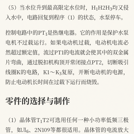
1
3
（5）当水位升到最高限定水位时，H
H2H
均又侵
入水中，电路回复到程序（1）的状态，水泵停车。
1
控制电路中的PT
是热继电器。它的作用是保护水泵
电机不过载运行。如果电动机过载，电动机电流必
然超过额定值，流过PT1的电流就会使其中的双金属
片弯曲，通过脱扣机构顶开常闭接点PT2，切断吸引
3
线圈K的电路，K1～K
复原，开断电动机的电源，
防止电动机长时间在过载下运行而烧毁。
零件的选择与制作
1
（1）晶体管T
T2可选用任何一种小功率低频三极
6
管，如Л
、2N109等都很适用。晶体管的电流放大