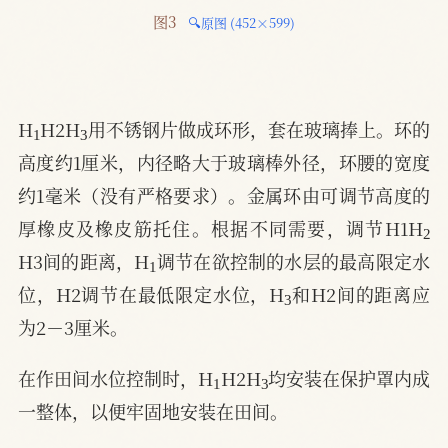
图3 
🔍原图 (452×599)
1
3
H
H2H
用不锈钢片做成环形，套在玻璃捧上。环的
高度约1厘米，内径略大于玻璃棒外径，环腰的宽度
约1毫米（没有严格要求）。金属环由可调节高度的
2
厚橡皮及橡皮筋托住。根据不同需要，调节H1H
1
H3间的距离，H
调节在欲控制的水层的最高限定水
3
位，H2调节在最低限定水位，H
和H2间的距离应
为2－3厘米。
1
3
在作田间水位控制时，H
H2H
均安装在保护罩内成
一整体，以便牢固地安装在田间。