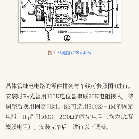
图4 
🔍原图 (739×408)
晶体管继电电路的零件排列与布线可参照图4进行。
2
安装时R
先暂用100K电位器串联20K电阻接入，待
调整后换用固定电阻。R3可选用500K～1M的固定
4
电阻，R
选用100Ω－2O0Ω的固定电阻（均为1/2瓦
炭膜电阻）。安装完毕后，进行以下调整。