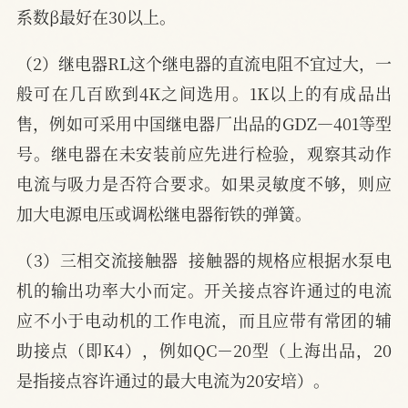
系数β最好在30以上。
（2）继电器RL这个继电器的直流电阻不宜过大，一
般可在几百欧到4K之间选用。1K以上的有成品出
售，例如可采用中国继电器厂出品的GDZ—401等型
号。继电器在未安装前应先进行检验，观察其动作
电流与吸力是否符合要求。如果灵敏度不够，则应
加大电源电压或调松继电器衔铁的弹簧。
（3）三相交流接触器  接触器的规格应根据水泵电
机的输出功率大小而定。开关接点容许通过的电流
应不小于电动机的工作电流，而且应带有常团的辅
助接点（即K4），例如QC－20型（上海出品，20
是指接点容许通过的最大电流为20安培）。