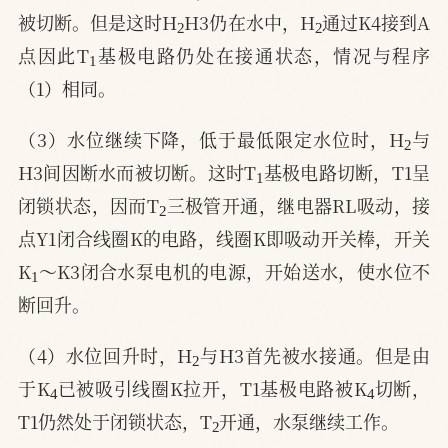
2
2
被切断。但是这时H
H3仍在水中，H
通过K4接到A
1
点因此T
基极电路仍处在接通状态，情况与程序
（1）相同。
2
（3）水位继续下降，低于最低限定水位时，H
与
1
H3间因断水而被切断。这时T
基极电路切断，T1呈
2
闭锁状态，因而T
三极管开通，继电器RL吸动，接
点Y1闭合线圈K的电路，线圈K即吸动开关棒，开关
1
K
～K3闭合水泵电机的电源，开始送水，使水位不
断回升。
2
（4）水位回升时，H
与H3首先被水接通。但是由
4
4
于K
已被吸引线圈K拉开，T1基极电路被K
切断，
2
T1仍然处于闭锁状态，T
开通，水泵继续工作。