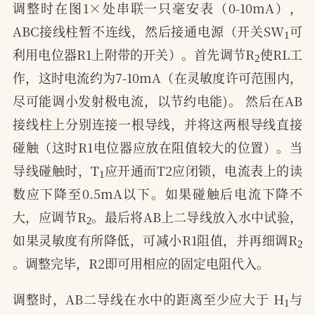
调整时在图1×处串联一只毫安表（0-10mA），
1
ABC接线柱暂不连线，然后接通电源（开关SW
可
2
利用电位器R1上附带的开关）。首先调节R
使RL工
作，这时电流约为7-10mA（在灵敏度许可范围内，
尽可能调小发射极电流，以节约电能)。 然后在AB
接线柱上分别连接一根导线，并将这两根导线直接
碰触（这时R1电位器应放在阻值较大的位置）。当
1
导线碰触时，T
应开通而T2应闭锁，电流表上的读
数应下降至0.5mA以下。如果碰触后电流下降不
2
大，应调节R
。最后将AB上二导线放入水中试验，
2
如果灵敏度有所降低，可减小R1阻值，并再细调R
。调整完毕，R2即可用相应的固定电阻代入。
1
调整时，AB二导线在水中的距离至少应大于 H
与