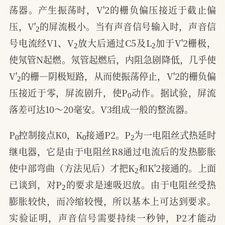
荡器。产生振荡时，V'2的栅负偏压接近于截止偏
2
压，V'
的屏流极小。当有声音信号输入时，声音信
2
2
号电流经V1、V
放大后通过C5及L
加于V'2栅极，
使氖管N起燃。氖管起燃后，内阻急剧降低，几乎使
2
V'
的栅—阴极短路，从而使振荡停止，V'2的栅负偏
0
压接近于零，屏流剧升，使P
动作。据试验，屏流
落差可达10～20毫安。V3组成一般的整流器。
0
0
2
P
控制接点K0，K
接通P2。P
为一电阻丝式热延时
继电器，它是由于电阻丝R8通过电流后的发热膨胀
2
使中部弯曲（方法见后）才把K
和K'2接通的。上面
2
已谈到，对P
的要求是速吸迟放。由于电阻丝受热
膨胀较快，而冷缩较慢，所以基本上可达到要求。
实验证明，声音信号需要持续一秒钟，P2才能动