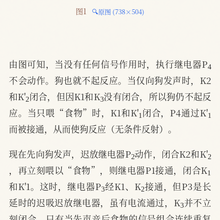
图1 
🔍原图 (738×504)
4
由图可知，当没有任何信号作用时，执行继电器P
不会动作。狗也就不起反应。当仅向狗发声时，K2
2
3
和K'
闭合，但因K1和K
没有闭合，所以狗仍不起反
1
1
应。当只喂“食物”时，K1和K'
闭合，P4通过K'
而被接通，从而使狗反应（无条件反射）。
2
2
现在先向狗发声，迟放继电器P
动作，闭合K2和K'
1
，再立刻喂以“食物”，则继电器P1接通，闭合K
3
2
和K'1。这时，继电器P
经K1、K
接通，但P3是长
3
延时的迟吸迟放继电器，虽有电流通过，K
并不立
刻闭合。只有当先声音后食物的信号组合连续重复