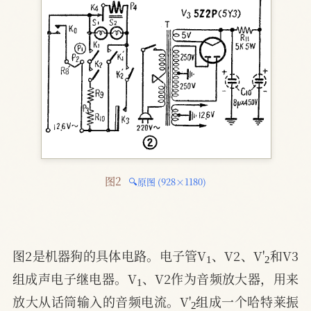
图2 
🔍原图 (928×1180)
1
2
图2是机器狗的具体电路。电子管V
、V2、V'
和V3
1
组成声电子继电器。V
、V2作为音频放大器，用来
2
放大从话筒输入的音频电流。V'
组成一个哈特莱振