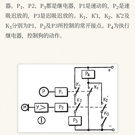
1
3
2
器。P
、P2、P
都是继电器，P1是速动的，P
是速
1
2
吸迟放的，P3是迟吸迟放的。K
、K'1，K
、K'2及
3
2
4
K
分别为P1、P
及P3所控制的常开接点。P
为执行
继电器，控制狗的动作。