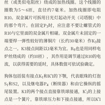
丝（或类似电阻丝）绕成的加热线圈。这个线圈的
圈数为5～6匝，直径约7毫米。加热线圈即电阻
R10。双金属片可拆用日光灯起动开关（司塔脱）中
3
的那个弯片。在固定P
时，应注意不要让螺管式的
R10与它里面的双金属片相碰。双金属片未固定的一
3
端要焊一弹性较好的薄铜片（长约30毫米）作K
接
9
点之一。K3接点间距以1毫米为宜。R
也是用同样电
炉丝绕成的（约10匝），其作用是调节通过R10的电
流，以获得需要的延时，具体数值可依试验确定。
1
狗体包括装有接点K
和K'1的下颚，代表眼珠的灯泡
1
4
S
和S2，以及继电器P
（断续器）和由它操纵的摇
1
尾装置。K1的两个接点直接靠铁球接通，K'
的上接
点是一个簧片，靠铁球压力和下接点接通，所以K'1
1