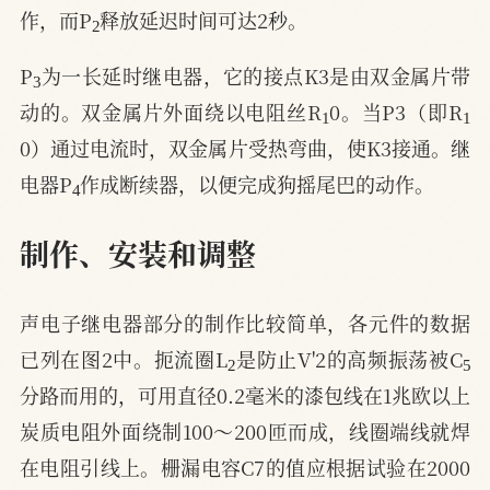
2
作，而P
释放延迟时间可达2秒。
3
P
为一长延时继电器，它的接点K3是由双金属片带
1
1
动的。双金属片外面绕以电阻丝R
0。当P3（即R
0）通过电流时，双金属片受热弯曲，使K3接通。继
4
电器P
作成断续器，以便完成狗摇尾巴的动作。
制作、安装和调整
声电子继电器部分的制作比较简单，各元件的数据
2
5
已列在图2中。扼流圈L
是防止V'2的高频振荡被C
分路而用的，可用直径0.2毫米的漆包线在1兆欧以上
炭质电阻外面绕制100～200匝而成，线圈端线就焊
在电阻引线上。栅漏电容C7的值应根据试验在2000