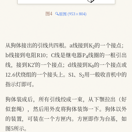
图4 
🔍原图 (953×804)
2
从狗体接出的引线共四根。a线接到K
的一个接点；
4
b线接到电阻R10；C线是继电器P
线圈的一根引出
0
线，接到K2'的一个接点；d线接到K
的一个接点或
2
12.6伏绕组的一个接头上。S1、S
用一般收音机中的
指示灯即可。
狗体装成后，所有引线绞成一束，从下颚拉出（好
似套绳），然后用外皮将狗体装饰一下。狗体以外
的装置，可装在一个方匣内。方匣即作为台基，如
图5所示。