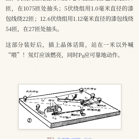
匝，在1075匝处抽头；5伏绕组用1.0毫米直径的漆
包线绕22匝；12.6伏绕组用1.12毫米直径的漆包线绕
54匝，在27匝处抽头。
这部分装好后，插上晶体话简，站在一米以外喊
0
“喂”！氖灯应该燃亮，同时P
应可靠地动作。