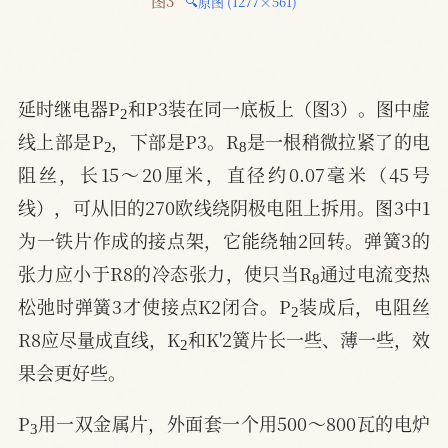
图3 
🔍原图 (1277×561)
2
延时继电器P
和P3装在同一底板上（图3）。图中虚
2
8
线上部是P
，下部是P3。R
是一根稍微拉紧了的电
阻丝，长15～20厘米，直径约0.07毫米（45号
线），可从旧的270欧线绕阴极电阻上拆用。图3中1
为一铁片作成的接点架，它能绕轴2回转。弹簧3的
8
张力应小于R8的冷态张力，使只当R
通过电流变热
2
松弛时弹簧3才使接点K2闭合。P
装成后，电阻丝
2
R8应尽量成直线，K
和K'2簧片长一些、薄一些，效
果会更好些。
3
P
用一双金属片，外面套一个用500～800瓦的电炉