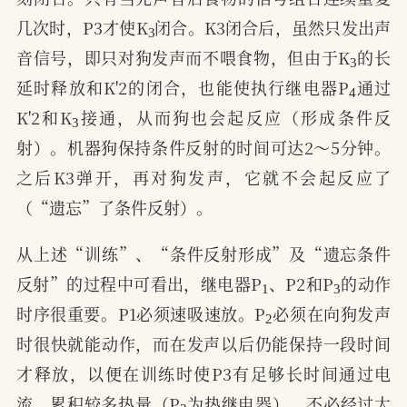
3
几次时，P3才使K
闭合。K3闭合后，虽然只发出声
3
音信号，即只对狗发声而不喂食物，但由于K
的长
4
延时释放和K'2的闭合，也能使执行继电器P
通过
3
K'2和K
接通，从而狗也会起反应（形成条件反
射）。机器狗保持条件反射的时间可达2～5分钟。
之后K3弹开，再对狗发声，它就不会起反应了
（“遗忘”了条件反射）。
从上述“训练”、“条件反射形成”及“遗忘条件
1
3
反射”的过程中可看出，继电器P
、P2和P
的动作
2
时序很重要。P1必须速吸速放。P
必须在向狗发声
时很快就能动作，而在发声以后仍能保持一段时间
才释放，以便在训练时使P3有足够长时间通过电
3
流，累积较多热量（P
为热继电器），不必经过太