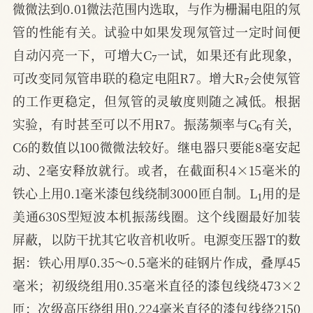
微微法到0.01微法范围内选取，与作为栅漏电阻的氖
管的性能有关。试验中如果发现氖管过一定时间便
7
自动闪亮一下，可增大C
一试，如果还有此现象，
7
可改变同氖管串联的稳定电阻R7。增大R
会使氖管
的工作更稳定，但氖管的灵敏度则随之减低。根据
6
实验，有时甚至可以不用R7。振荡频率与C
有关，
C6的数值以100微微法较好。继电器只要能8毫安起
动、2毫安释放就行。或者，在截面积4×15毫米的
1
铁心上用0.1毫米漆包线绕制3000匝自制。L
用的是
美通630S型短波本机振荡线圈。这个线圈最好加装
屏蔽，以防干扰其它收音机收听。电源变压器T的数
据：铁心用厚0.35～0.5毫米的硅钢片作成，叠厚45
毫米；初级绕组用0.35毫米直径的漆包线绕473×2
匝；次级高压绕组用0.224毫米直径的漆包线绕2150