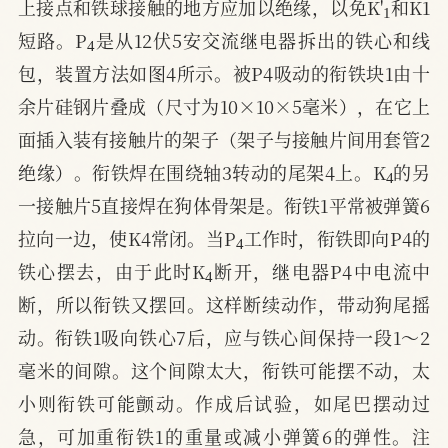
上接点和铁球接触的地方应加以绝缘，以免K'
和K1
4
短路。P
是从12伏5安交流继电器拆出的铁心和线
包，装置方法如图4所示。被P4吸动的衔铁块1由十
余片硅钢片叠成（尺寸为10×10×5毫米），在它上
面插入装有接触片的架子（架子与接触片间用套管2
4
绝缘）。衔铁焊在围绕轴3转动的尾架4上。K
的另
一接触片5直接焊在狗体骨架是。衔铁1平常被弹簧6
4
拉向一边，使K4常闭。当P
工作时，衔铁即向P4的
4
铁心摆去，由于此时K
断开，继电器P4中电流中
断，所以衔铁又摆回。这样断续动作，带动狗尾摇
动。衔铁1吸向铁心7后，应与铁心间保持一段1～2
毫米的间隙。这个间隙太大，衔铁可能摆不动，太
小则衔铁可能颤动。作成后试验，如尾巴摆动过
急，可加重衔铁1的重量或减小弹簧6的弹性。注