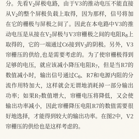
分。先看V
屏极电路，由于V3的推动电压不能直接
2
从V
的整个屏极负载上取得，因为那样，信号将加
在它的栅极与屏极之间了。因此在本电路中V3的推
2
8
动电压是从接在V
屏极与V3帘栅极之间的电阻R
上
3
取得的，它的一端通过C6接到V
的阴极。另外，V3
帘栅压的供给,也是需要考虑的。为了使帘栅极得到
7
足够的电压，就应该减小降压电阻R
，但是当R7的
6
数值减小时，输出信号通过C
、R7和电源内阻的分
流作用特加大，这样就会无谓地消耗掉一部分输出
7
功率；如果R
数值增大，帘栅电压将降低，又会使
输出功率减小，因此帘栅降压电阻R7的数值需要很
好地选择，才能得到较大的输出功率。在图2中，V2
帘栅压的供给也是这样考虑的。