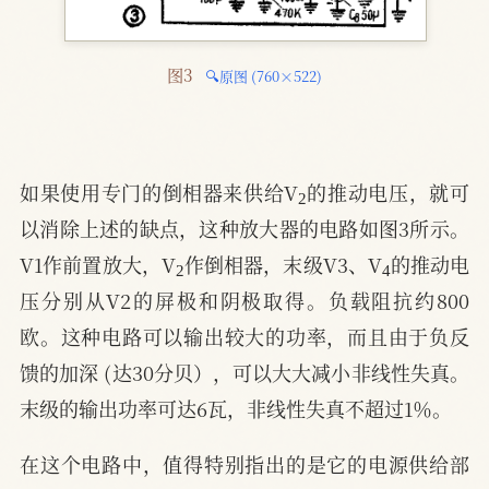
图3 
🔍原图 (760×522)
2
如果使用专门的倒相器来供给V
的推动电压，就可
以消除上述的缺点，这种放大器的电路如图3所示。
2
4
V1作前置放大，V
作倒相器，末级V3、V
的推动电
压分别从V2的屏极和阴极取得。负载阻抗约800
欧。这种电路可以输出较大的功率，而且由于负反
馈的加深 (达30分贝），可以大大减小非线性失真。
末级的输出功率可达6瓦，非线性失真不超过1％。
在这个电路中，值得特别指出的是它的电源供给部
2