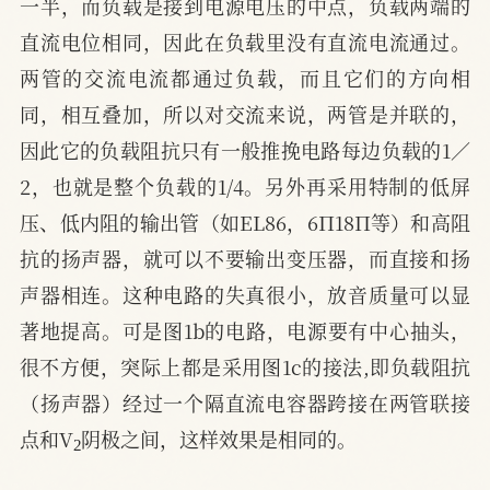
一半，而负载是接到电源电压的中点，负载两端的
直流电位相同，因此在负载里没有直流电流通过。
两管的交流电流都通过负载，而且它们的方向相
同，相互叠加，所以对交流来说，两管是并联的，
因此它的负载阻抗只有一般推挽电路每边负载的1／
2，也就是整个负载的1/4。另外再采用特制的低屏
压、低内阻的输出管（如EL86，6П18П等）和高阻
抗的扬声器，就可以不要输出变压器，而直接和扬
声器相连。这种电路的失真很小，放音质量可以显
著地提高。可是图1b的电路，电源要有中心抽头，
很不方便，突际上都是采用图1c的接法,即负载阻抗
（扬声器）经过一个隔直流电容器跨接在两管联接
2
点和V
阴极之间，这样效果是相同的。