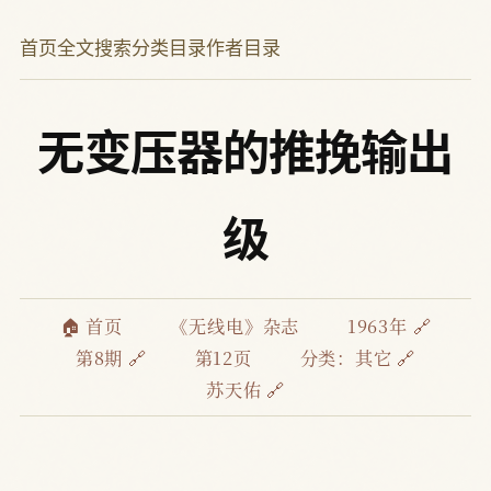
首页
全文搜索
分类目录
作者目录
无变压器的推挽输出
级
🏠 首页
《无线电》杂志
1963年 🔗
第8期 🔗
第12页
分类：
其它 🔗
苏天佑 🔗