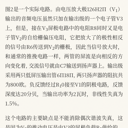
1
图2是一个实际电路。由电压放大极126H2П（V
）
输出的音频电压虽然只加在输出级的一个电子管V3
3
上，但是，接在V
屏极电路中的电阻R8同时又是电
2
子管V
的自给栅偏压电阻，它把放大了的极性相反
2
的信号由R6传送到V
的栅极，因此当信号放大时，
和通常的推挽电路一样，两管的屏流是向相反的方
向变化着, 交流信号就由C7输送到扬声器上。输出级
采用两只低屏压输出管6П18П, 两只扬声器的阻抗共
1
为800欧。负反馈经过R
0接至V1的阴极电路，反馈
深度达20分贝，当输出功率为2瓦时，非线性失真为
1.5％。
这个电路的主要缺点是不能消除偶次谐波失真，这
2
8
是因为V
的推动电压是由V3的屏极负载R
供给的，