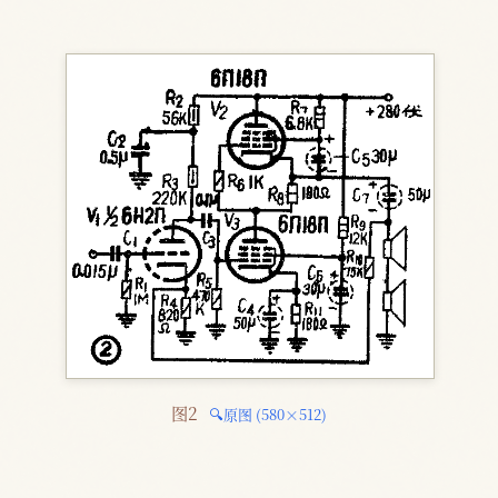
图2 
🔍原图 (580×512)