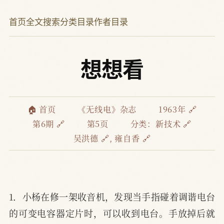
首页
全文搜索
分类目录
作者目录
想想看
🏠 首页
《无线电》杂志
1963年 🔗
第6期 🔗
第5页
分类：
新技术 🔗
吴洪德 🔗
,
雍自香 🔗
1．小杨在修一架收音机，发现当手指碰着调谐电台
的可变电容器定片时，可以收到电台。手放掉后就