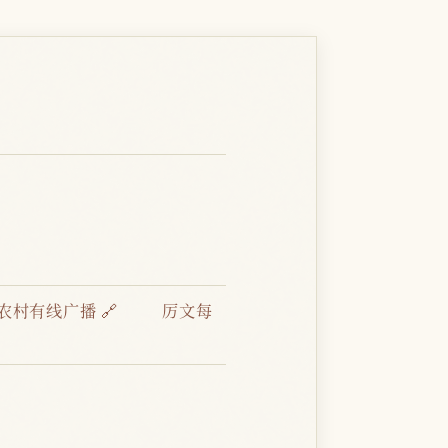
农村有线广播 🔗
厉文每