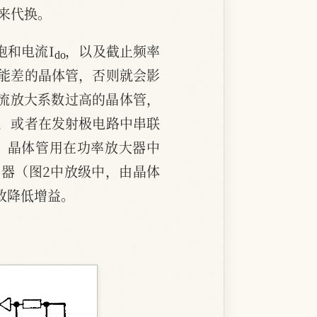
来代换。
d
o
饱和电流I
，以及截止频率
性能差的晶体管，否则就会影
电流放大系数过高的晶体管，
，或者在发射极电路中串联
间，晶体管用在功率放大器中
容器（图2中放级中，由晶体
致降低增益。