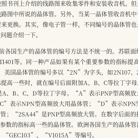
按照书刊上介绍的线路图来收集零件和安装收音机。但
线路图中所说的晶体管。另外，当某一晶体管收音机中
管来更换。其实，像电子管一样，不同编号的晶体管也
键问题介绍一下。
目前各国生产的晶体管的编号方法是不统一的。苏联面
、Π401等。同一种产品如果有某个重要参数的指标提
。美国晶体管的编号多以“2N”为字头，如2N107、
提高一些时，就在编号后面附加A、B、C等拉丁字
是A、B、C、D等拉丁字母。“A”表示PNP型高频放
C”表示NPN型高频放大用晶体管；“D”表示NP
大管；“2SA44”是PNP型高频放大管。在数字后面的
要参数的指标高一些的晶体管。欧洲各国生产的晶体管
“GEC103”、“V1015A”等编号。