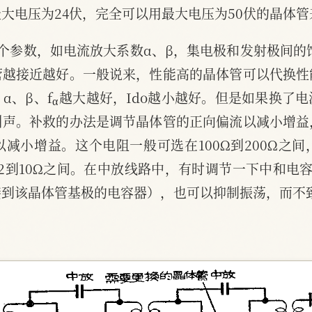
大电压为24伏，完全可以用最大电压为50伏的晶体管
个参数，如电流放大系数α、β，集电极和发射极间的
管越接近越好。一般说来，性能高的晶体管可以代换
α
α、β、f
越大越好，Ido越小越好。但是如果换了
叫声。补救的办法是调节晶体管的正向偏流以减小增益
减小增益。这个电阻一般可选在100Ω到200Ω之
2到10Ω之间。在中放线路中，有时调节一下中和电
接到该晶体管基极的电容器），也可以抑制振荡，而不