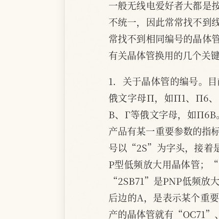
一般无线电爱好者大都是
不统一，因此常常找不到
常找不到相同编号的晶体
有关晶体管换用的几个关
1．关于晶体管的编号。
俄文字母Π，如Π1、Π6
B、Γ等俄文字母，如Π6B
产品有某一重要参数的指标
号以“2S”为字头，接着
P型低频放大用晶体管；“
“2SB71”是PNP低频放
后边的A，是表示某个重
产的晶体管就有“OC71”、