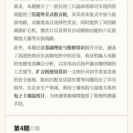
需求，本期推介了一款仅用三只晶体管即可实现四管
效能的
三管超外差式收音机
，其采用来复式中放与低
放电路，灵敏度高且选择性优良；同时提供了双回路
调谐矿石机、微伏计以及带有自动倒相功能的六瓦低
频放大器等实验线路。
此外，本期还就
基础理论与维修常识
展开讨论，涵盖
了涡流热效应在高频电热中的应用、收音机输入电路
的电感电容耦合分析，以及电动式扬声器音圈绕制的
工艺细节。
扩音机使用常识
一文则针对初学者易忽视
的安全接地、阻抗匹配及话筒布置等问题给出了详尽
指导。在农业生产领域，利用土壤电阻与湿度关系的
电子土壤湿度计
，为快速掌握墒情提供了简便的测量
手段。
第4期
22篇