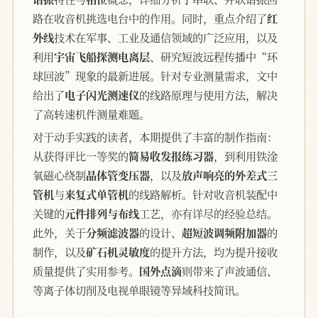
路在收音机挑选电台中的作用。同时，重点介绍了
红
外线
技术在军事、工业及通信领域的广泛应用，以及
利用
宇宙飞船探测电离层
、研究短波远程传播中“环
球回波”现象的最新进展。针对专业测量需求，文中
给出了
电子闪光测速仪
的线路原理与使用方法，解决
了高转速机件测量难题。
对于动手实践的读者，本期提供了丰富的制作指南：
从获得评比一等奖的
简易收发报练习器
，到利用铁淦
氧磁心绕制
晶体管变压器
，以及
放声响亮的外差式三
管机
与
来复式单管机
的线路解析。针对收音机装配中
关键的
元件排列与布线
工艺，亦有详尽的经验总结。
此外，关于
分频滤波器
的设计、
超短波调频附加器
的
制作，以及
矿石机灵敏度
的提升方法，均为提升接收
质量提供了实用参考。
国外点滴
则带来了声波通信、
等离子体切削及电视单眼镜等异域科技简讯。