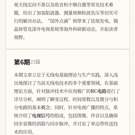
视天线定向不准以及收音机中频自激等常见技术难
题，给出了加装陷波器、测量视频检波负压等切实可
行的解决办法。“国外点滴”则带来了珐琅发电、锡
晶体管及深井电视系统等海外科研新动态，开拓读者
视野。
第6期
23篇
本期文章立足于无线电基础理论与生产实践，深入浅
出地探讨了当前无线电技术的多个重要领域。在基础
理论方面，针对脉冲技术中应用极广的
RC电路
进行了
详尽分析，阐明了瞬变过程、时间常数以及微分与积
分电路的基本概念；同时，针对电视广播的特点，系
统介绍了
电视信号
的组成，包括图像、伴音以及确保
同步显像的消隐与同步脉冲，并讨论了单边带传送技
术的应用。