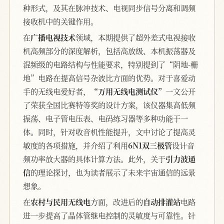
种形式，及其在脉冲技术、电视同步信号分离和调频
接收机中的关键作用。
在
广播电视技术
领域，本期提供了超外差式电视接收
机高频部分的深度解析，包括高放级、本机振荡器及
混频级的电路结构与性能要求，特别提到了“阴地-栅
地”电路在提高信号杂波比方面的优势。对于喜爱动
手的无线电爱好者，
“万用无线电测试仪”
一文公开
了荣获全国比赛特等奖的设计方案，该仪器集高低频
振荡、电子管电压表、电码练习器等多种功能于一
体。同时，针对收音机性能提升，文中讨论了提高灵
敏度的各项措施，并介绍了利用
6N1双三极管
设计音
频功率放大器的具体计算方法。此外，关于
引力波通
信
的理论探讨，也为读者展示了未来宇宙通信的远景
想象。
在
农村与民用无线电
方面，改进后的
自动排灌站
电路
进一步提高了晶体管继电控制的灵敏度与可靠性。针