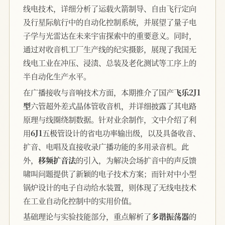
线电技术，详细分析了运载火箭制导、自由飞行定向
及行星际航行中的自动化控制系统，并展望了量子电
子学与光雷达在未来宇宙探索中的重要意义。同时，
通过对收音机工厂生产线的纪实摄影，展现了我国无
线电工业在冲压、浸渍、总装及老化测试等工序上的
半自动化生产水平。
在广播接收与音响技术方面，本期推介了国产
飞乐2J1
型
六管超外差式晶体管收音机，并详细披露了其电路
原理与线圈绕制数据。针对业余制作，文中介绍了利
用
6J1
五极管设计的省电功率输出级，以及具备收音、
扩音、电唱及直接收录广播功能的多用录音机。此
外，
移频扩音法
的引入，为解决会场扩音中的声反馈
啸叫问题提供了新颖的电子技术方案；而针对中小型
锅炉设计的电子自动给水装置，则体现了无线电技术
在工业自动化控制中的实用价值。
基础理论与实验技能部分，重点解析了
多谐振荡器
的