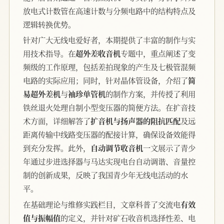
放电式计数管在高速计数与分频电路中的结构特点及
逻辑转换优势。
针对广大无线电爱好者，本期提供了丰富的制作与实
用技术指导。在
超外差收音机
专题中，重点阐述了变
频级的工作原理，包括差拍现象的产生及七极管混频
电路的实际应用；同时，针对晶体管设备，介绍了
简
易超外差机
与
袖珍单管机
的制作方案，并传授了利用
铁丝退火处理自制小型变压器的简便方法。在扩音技
术方面，详细解答了
扩音机与扬声器的阻抗匹配
及远
距离传输中线路变压器的配接计算，确保设备效能得
到充分发挥。此外，
自动调节收音机
一文展示了青少
年通过步进选择器与马达实现电台自动调谐、音量控
制的创新成果，反映了我国青少年无线电活动的水
平。
在基础理论与维修实践栏目，文章科普了交流电
有效
值与振幅值
的定义，并针对矿石收音机选择性差、电