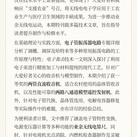
响应“支援农业”号召，将无线电电子学应用于工农
业生产与医疗卫生领域的丰硕成果。为进一步推动业
余无线电运动，本期特刊载多篇技术文章，旨在指导
读者提升制作与检修水平。
在基础理论与实践方面，
电子管振荡器电路
专题详细
分析了调栅、调屏及哈特来等多种常用振荡电路的工
作原理与特性；
电子轰击
技术一文则深入探讨了利用
电子束进行精密加工与材料提纯的现代工艺。针对广
大爱好者关心的收音机与模型制作，本期介绍了获一
等奖的
两管直流收音机
、适合农村使用的晶体管收音
机，以及性能可靠的
两路八通道模型遥控发射机
。此
外，针对电子管代换、晶体管选用、电解电容器修复
等实际操作中的难题，亦有详尽的经验总结。
为便利读者计算，文中推荐了涵盖电子管特性变换、
电源变压器计算等多种功能的
业余无线电算尺
。同
时，针对电视机光点消除、内燃机检查器制作及灵敏