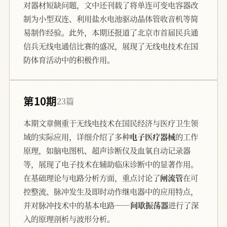
对器材短缺问题，文中还刊载了将单连可变电容器改
制为小型双连、利用盐水电池驱动晶体管收音机等简
易制作经验。此外，本期还报道了北京市首届民兵通
信兵无线电通信比赛的盛况，展现了无线电技术在国
防体育活动中的积极作用。
第10期
23篇
本期文章侧重于无线电技术在国民经济与医疗卫生领
域的实际应用，详细介绍了多种
电子医疗器械
的工作
原理，如脑电图机、超声诊断仪及血氧自动记录器
等，展现了电子技术在辅助临床诊断中的显著作用。
在基础理论与电路分析方面，重点讨论了
闸流管
在可
控整流、脉冲发生及即时动作继电器中的应用特点，
并对脉冲技术中的基本电路——
间歇振荡器
进行了深
入的原理剖析与波形分析。