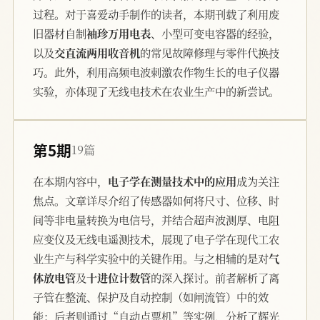
过程。对于喜爱动手制作的读者，本期刊载了利用废
旧器材自制
袖珍万用电表
、小型可变电容器的经验，
以及
交直流两用收音机
的常见故障修理与零件代换技
巧。此外，利用高频电波刺激农作物生长的电子仪器
实验，亦体现了无线电技术在农业生产中的新尝试。
第5期
19篇
在本期内容中，
电子学在测量技术中的应用
成为关注
焦点。文章详尽介绍了传感器如何将尺寸、位移、时
间等非电量转换为电信号，并结合超声波测厚、电阻
应变仪及无线电遥测技术，展现了电子学在现代工农
业生产与科学实验中的关键作用。与之相辅的是对
气
体放电管
及
十进位计数管
的深入探讨。前者解析了离
子管在整流、保护及自动控制（如闸流管）中的效
能；后者则通过“自动点票机”等实例，分析了辉光