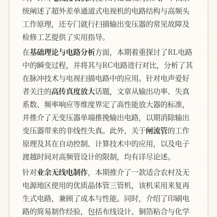
统阐述了超外差单通道式电视机的电路结构与高频头
工作原理，还专门就行扫描输出变压器的常见故障及
检修工艺提供了实用指导。
在
基础理论与电路分析
方面，本期着重探讨了RL电路
中的瞬变过程，并将其与RC电路进行对比，分析了其
在脉冲技术与电视扫描电路中的应用。针对电声爱好
者关注的
高传真度放大
话题，文章从输出功率、失真
系数、频率响应等维度界定了高性能放大器的标准，
并推介了无变压器单端推挽输出电路，以期消除输出
变压器带来的非线性失真。此外，关于
闸流管
的工作
原理及其在自动控制、计算技术中的应用，以及电子
渡越时间对高频管设计的限制，均有详尽论述。
针对
业余无线电制作
，本期推介了一款适合农村及无
电源地区使用的优质晶体管三管机，该机采用来复再
生式电路，兼顾了成本与性能。同时，介绍了印刷电
路的简易制作经验，包括布线设计、铜箔粘合与化学