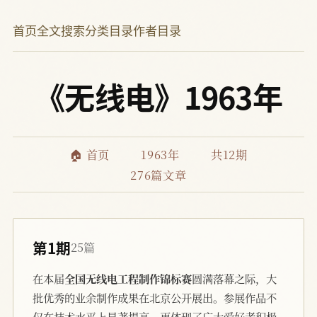
首页
全文搜索
分类目录
作者目录
《无线电》1963年
🏠 首页
1963年
共12期
276篇文章
第1期
25篇
在本届
全国无线电工程制作锦标赛
圆满落幕之际，大
批优秀的业余制作成果在北京公开展出。参展作品不
仅在技术水平上显著提高，更体现了广大爱好者积极