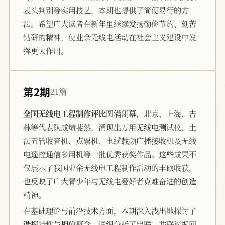
表头判别等实用技艺，本期也提供了简便易行的方
法。希望广大读者在新年里继续发扬勤俭节约、刻苦
钻研的精神，使业余无线电活动在社会主义建设中发
挥更大作用。
第2期
21篇
全国无线电工程制作评比
圆满闭幕，北京、上海、吉
林等代表队成绩斐然，涌现出万用无线电测试仪、土
法五管收音机、点票机、电缆载频广播接收机及无线
电遥控通信多用机等一批优秀获奖作品。这些成果不
仅展示了我国业余无线电工程制作活动的丰硕收获，
也反映了广大青少年与无线电爱好者克难奋进的创造
精神。
在基础理论与前沿技术方面，本期深入浅出地探讨了
谐振
特性与
相位
概念，详细分析了串联、并联谐振回