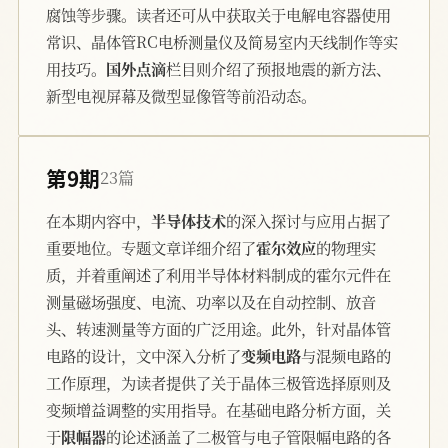
腐蚀等步骤。读者还可从中获取关于电解电容器使用
常识、晶体管RC电桥测量仪及简易室内天线制作等实
用技巧。
国外点滴
栏目则介绍了预报地震的新方法、
新型电视屏幕及微型显像管等前沿动态。
第9期
23篇
在本期内容中，
半导体技术
的深入探讨与应用占据了
重要地位。专题文章详细介绍了
霍尔效应
的物理实
质，并着重阐述了利用半导体材料制成的霍尔元件在
测量磁场强度、电流、功率以及在自动控制、放音
头、转速测量等方面的广泛用途。此外，针对晶体管
电路的设计，文中深入分析了
变频电路
与混频电路的
工作原理，为读者提供了关于晶体三极管选择原则及
变频增益调整的实用指导。在基础电路分析方面，关
于
限幅器
的论述涵盖了二极管与电子管限幅电路的各