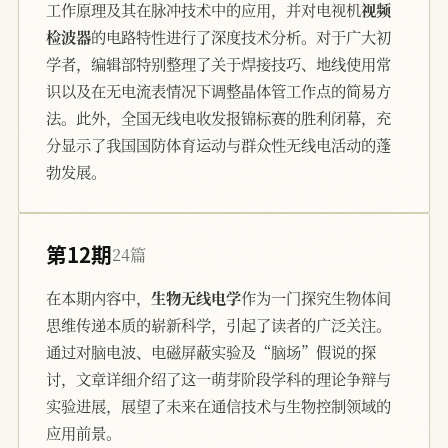
工作原理及其在脉冲技术中的应用，并对电视机
视频
检波器
的电路特性进行了深度技术分析。对于广大初
学者，编辑部特别整理了关于焊接技巧、地线使用常
识以及在无电流表情况下调整晶体管工作点的简易方
法。此外，全国无线电收发报锦标赛的胜利闭幕，充
分显示了我国国防体育运动与群众性无线电活动的蓬
勃发展。
第12期
24篇
在本期内容中，
生物无线电学
作为一门探究生物体间
思维传递本质的崭新科学，引起了读者的广泛关注。
通过对脑电波、电磁屏蔽实验及“脑场”假说的探
讨，文章详细介绍了这一萌芽阶段学科的理论争辩与
实验进展，展望了未来在通信技术与生物控制领域的
应用前景。