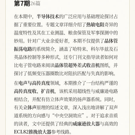
第7期
26篇
在本期中，
半导体技术
的广泛应用与基础理论探讨占
据了重要位置。专题文章详细介绍了
热敏电阻
奇异的
温度特性及其在工业测温、粮食保管及军事探测中的
妙用。针对广大业余爱好者，本期不仅提供了
晶体管
振荡电路
的系统简介，涵盖了哈特来、科尔毕兹及石
英晶体控制等多种形式，还专门刊文指导读者如何对
比电子管电路来阅读
晶体管超外差式收音机
图纸，并
探讨了低频变压器圈数比对阻抗匹配与失真的影响。
在
电声与高传真度
领域，本期推介了一台结构严谨的
高传真度收、扩音机
，该机采用超线性与威廉逊电路
相结合，并配有仿立体声效果的扬声器系统。同时，
有关
立体声
原理的综述文章，深入浅出地讲解了双声
道系统的方向感与“中央空洞效应”。对于追求音质
的读者，文中还提供了经典的
威廉逊放大器
与高效的
ECL82推挽放大器
参考线路。