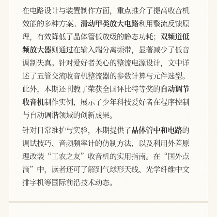
在电路设计与装置制作方面，重点推介了提高收音机
效能的多种方案。
滑动甲类放大电路
利用整流反馈原
理，有效降低了晶体管低放级的静态功耗；
双频道低
频放大器
则通过在输入端分离频带，显著减少了低音
调制失真。针对爱好者关心的整流电源设计，文中详
述了五管交流收音机整流器的参数计算与元件选型。
此外，本期还刊载了荣获全国评比特等奖的
自动调节
收音机
制作实例，展示了少年科技爱好者在程序控制
与自动调谐领域的创新成果。
针对日常维护与实验，本期提供了
晶体管中和电路
的
调试技巧、音频频率计的仿制方法，以及利用外差原
理改装“工农之友”收音机的实用指南。在“国外点
滴”中，读者还可了解到气球形天线、光学纤维中文
排字机等国际前沿技术动态。