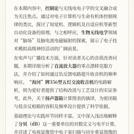
在本期内容中，
控制论
与无线电电子学的交叉融合成
为关注焦点。通过对电子计算机与生命有机体控制规
律的类比，探讨了知觉机、逻辑机及自适应机等新型
自动化设备的原理。与之相呼应，
生物无线电学
领域
对“脑场”及脑电流电磁辐射的探索，展示了电子技
术模拟高级神经活动的广阔前景。
在电声与广播技术方面，针对读者关心的音质改善问
题，本期详细分析了
直流放大器
的零点漂移克服方
法，并介绍了如何通过负反馈电路提升收音机的频率
响应。
“海河”牌356型五灯交流收音机
的电路解
析，则为爱好者提供了结构改进与工艺设计的实证参
考。此外，关于
扬声器箱
计算图表的摘译，为密闭箱
与低音反相箱的容积及频率设计提供了科学依据。
基础理论与实践环节同样丰富。文中深入浅出地解释
了
分贝（dB）
这一重要单位的对数定义与电平计算，
并详述了电视显像管中电子束扫描与同步重显图像的