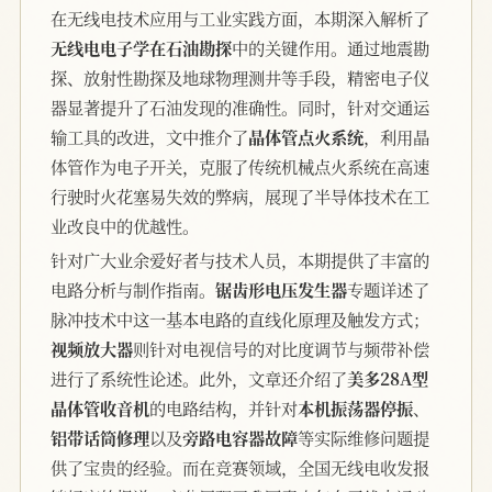
在无线电技术应用与工业实践方面，本期深入解析了
无线电电子学在石油勘探
中的关键作用。通过地震勘
探、放射性勘探及地球物理测井等手段，精密电子仪
器显著提升了石油发现的准确性。同时，针对交通运
输工具的改进，文中推介了
晶体管点火系统
，利用晶
体管作为电子开关，克服了传统机械点火系统在高速
行驶时火花塞易失效的弊病，展现了半导体技术在工
业改良中的优越性。
针对广大业余爱好者与技术人员，本期提供了丰富的
电路分析与制作指南。
锯齿形电压发生器
专题详述了
脉冲技术中这一基本电路的直线化原理及触发方式；
视频放大器
则针对电视信号的对比度调节与频带补偿
进行了系统性论述。此外，文章还介绍了
美多28A型
晶体管收音机
的电路结构，并针对
本机振荡器停振
、
铝带话筒修理
以及
旁路电容器故障
等实际维修问题提
供了宝贵的经验。而在竞赛领域，全国无线电收发报