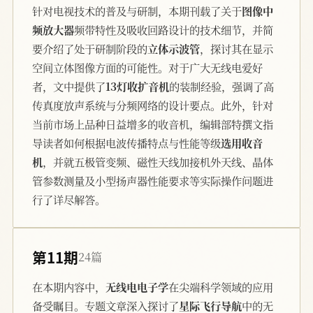
针对电视技术的普及与研制，本期刊载了关于
图像中
频放大器
频带特性及吸收回路设计的技术细节，并简
要介绍了处于研制阶段的
立体示波管
，探讨其在显示
空间立体图像方面的可能性。对于广大无线电爱好
者，文中提供了
13灯收扩音机
的装制经验，强调了高
传真度放声系统与分频网络的设计要点。此外，针对
当前市场上品种日益增多的收音机，编辑部特撰文指
导读者如何根据电波传播特点与性能等级
选用收音
机
，并就五极管变频、磁性天线加接机外天线、晶体
管参数测量及小型扬声器性能要求等实际操作问题进
行了详尽解答。
第11期
24篇
在本期内容中，
无线电电子学
在尖端科学领域的应用
备受瞩目。专题文章深入探讨了
星际飞行导航
中的无