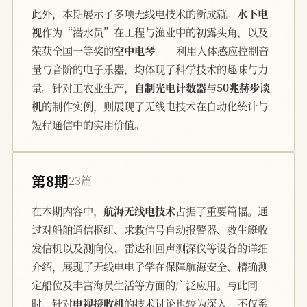
此外，本期展示了多项无线电技术的新成就。
水下电
视
作为“潜水员”在工程与渔业中的初露头角，以及
荣获全国一等奖的
空中电琴
——利用人体感应控制音
量与音阶的电子乐器，均体现了科学技术的趣味与力
量。针对工农业生产，
自制光电计数器
与
50兆赫步谈
机
的制作实例，则展现了无线电技术在自动化统计与
短程通信中的实用价值。
第8期
23篇
在本期内容中，
航海无线电技术
占据了重要篇幅。通
过对船舶通信枢纽、求救信号自动报警器、救生艇收
发信机以及测向仪、雷达和回声测深仪等设备的详细
介绍，展现了无线电电子学在保障航海安全、精确测
定船位及丰富海员生活等方面的广泛应用。与此同
时，针对
电视接收机
的技术讨论也较为深入，不仅系