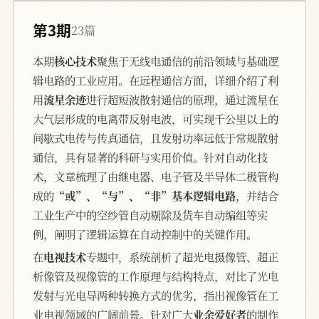
第3期
23篇
本期
核心技术
聚焦于无线电通信的前沿领域与基础逻
辑电路的工业应用。在远程通信方面，详细介绍了利
用
流星余迹
进行超短波散射通信的原理，通过流星在
大气层形成的电离带反射电波，可实现千公里以上的
间歇式电传与传真通信，且发射功率远低于常规散射
通信，具有显著的科研与实用价值。针对自动化技
术，文章梳理了由继电器、电子管及半导体二极管构
成的
“或”、“与”、“非”基本逻辑电路
，并结合
工业生产中的空纱管自动剔除及货车自动编组等实
例，阐明了逻辑运算在自动控制中的关键作用。
在
电视技术
专题中，系统剖析了超光电摄像管、超正
析像管及视像管的工作原理与结构特点，对比了光电
发射与光电导两种转换方式的优劣，指出视像管在工
业电视领域的广阔前景。针对广大
业余爱好者
的制作