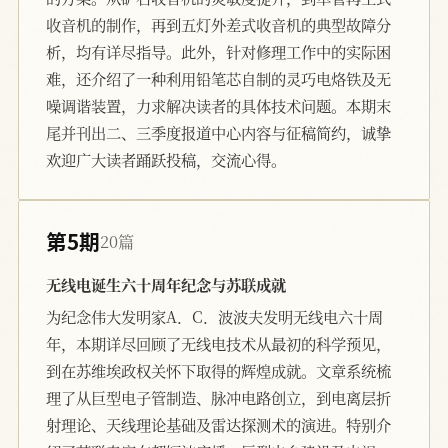
收音机的制作，再到五灯外差式收音机的典型故障分
析，均有详尽指导。此外，针对修理工作中的实际困
难，还介绍了一种利用铅笔芯自制的灵巧电烙铁及无
噪调谐装置，力求解决读者的具体技术问题。本期末
尾并刊出二、三季度报道中心内容与征稿简约，诚挚
欢迎广大读者踊跃投稿，交流心得。
第5期
20篇
无线电诞生六十周年纪念与苏联成就
为纪念伟大发明家A．C．波波夫发明无线电六十周
年，本期详尽回顾了无线电技术从最初的科学预见，
到在苏维埃政权关怀下取得的辉煌成就。文章系统梳
理了从巨型电子管制造、脉冲电路创立，到电离层折
射理论、天线理论基础及雷达探测术的演进。特别介