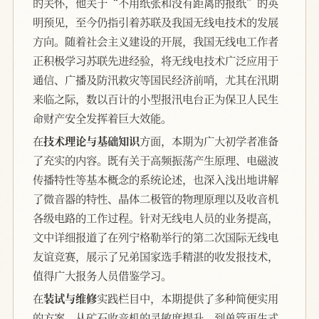
的关怀，他关于“不用纸张和没有距离的报纸”的英
明预见，至今仍指引着苏联及我国无线电技术的发展
方向。随着社会主义建设的开展，我国无线电工作者
正积极学习苏联先进经验，将无线电技术广泛应用于
通信、广播及防汛救灾等国民经济前哨，尤其在汛期
来临之际，数以百计的小型报汛电台正为保卫人民生
命财产安全发挥着巨大效能。
在
技术理论与基础知识
方面，本期为广大初学者准备
了充实的内容。既有关于高频振荡产生原理、电磁波
传播特性等基本概念的系统论述，也深入浅出地讲解
了微音器的特性、晶体二极管的物理原理以及收音机
各级电路的工作过程。针对无线电人员的业务提高，
文中详细报道了在列宁格勒举行的第二次国际无线电
友谊竞赛，展示了兄弟国家选手精湛的收发报技术，
值得广大报务人员借鉴学习。
在
装试与维修
实践栏目中，本期提供了多种简便实用
的方案。从矿石收音机的灵敏度提升，到单管再生式