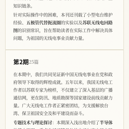
知识链条。
针对实际操作中的困难，本刊还刊载了小型电台维护
经验、
五极管代替扼流圈
的实验以及
苏联无线电回路
图
的识别常识，旨在帮助读者在实际工作中解决具体
问题，为祖国的无线电事业贡献力量。
第2期
25篇
在本期中，我们共同见证新中国无线电事业在党和政
府领导下取得的辉煌成就。五年以来，我国无线电工
作者以苏联专家为榜样，不仅建立了深入基层的广播
通信网，更在防汛、地质勘探等国家建设前线贡献力
量。广大无线电工作者正紧密团结，为支援解放台
湾、保卫祖国安全及和平建设而奋斗。
专题技术与理论探讨
：本期深入浅出地介绍了
半导体