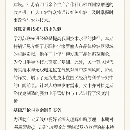
建设。江苏省四百余个生产合作社已领到国家赠送的
收音机，广大工农群众将通过红色电波，及时掌握时
事政治与农业技术。
苏联先进技术与历史先驱
学习苏联先进经验是提高我国技术水平的捷径。本期
特稿详尽介绍了苏联科学家罗塞夫在晶体检波器领域
的卓越贡献，他在三十年前便发现了晶体振荡现象，
为今日半导体技术奠定了基础。此外，关于苏联现代
传真技术与无线电定位在气象观测中探测风向、降雨
的译文，展示了无线电技术在国民经济与科学研究中
的广阔前景。针对大功率发射需求，文中亦对捷克斯
洛伐克制造的强力电子管结构与工艺进行了深度剖
析。
基础理论与业余制作实务
为帮助广大无线电爱好者深入理解电路原理，本期对
品质因数Q
、
L形与π形交连回路
以及
电容器
的基本特