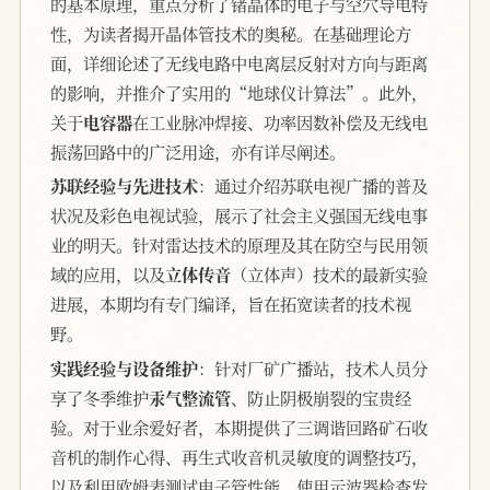
的基本原理，重点分析了锗晶体的电子与空穴导电特
性，为读者揭开晶体管技术的奥秘。在基础理论方
面，详细论述了无线电路中电离层反射对方向与距离
的影响，并推介了实用的“地球仪计算法”。此外，
关于
电容器
在工业脉冲焊接、功率因数补偿及无线电
振荡回路中的广泛用途，亦有详尽阐述。
苏联经验与先进技术
：通过介绍苏联电视广播的普及
状况及彩色电视试验，展示了社会主义强国无线电事
业的明天。针对雷达技术的原理及其在防空与民用领
域的应用，以及
立体传音
（立体声）技术的最新实验
进展，本期均有专门编译，旨在拓宽读者的技术视
野。
实践经验与设备维护
：针对厂矿广播站，技术人员分
享了冬季维护
汞气整流管
、防止阴极崩裂的宝贵经
验。对于业余爱好者，本期提供了三调谐回路矿石收
音机的制作心得、再生式收音机灵敏度的调整技巧，
以及利用欧姆表测试电子管性能、使用示波器检查发