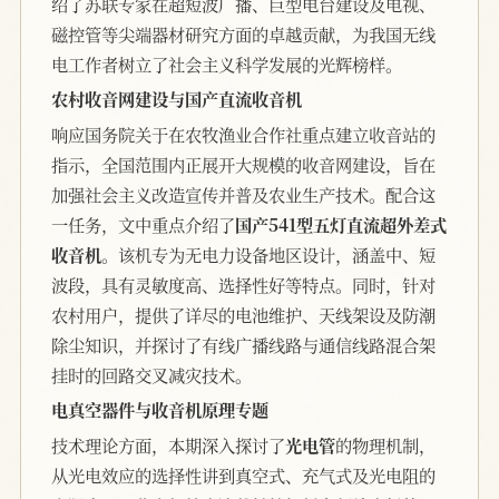
绍了苏联专家在超短波广播、巨型电台建设及电视、
磁控管等尖端器材研究方面的卓越贡献，为我国无线
电工作者树立了社会主义科学发展的光辉榜样。
农村收音网建设与国产直流收音机
响应国务院关于在农牧渔业合作社重点建立收音站的
指示，全国范围内正展开大规模的收音网建设，旨在
加强社会主义改造宣传并普及农业生产技术。配合这
一任务，文中重点介绍了
国产541型五灯直流超外差式
收音机
。该机专为无电力设备地区设计，涵盖中、短
波段，具有灵敏度高、选择性好等特点。同时，针对
农村用户，提供了详尽的电池维护、天线架设及防潮
除尘知识，并探讨了有线广播线路与通信线路混合架
挂时的回路交叉减灾技术。
电真空器件与收音机原理专题
技术理论方面，本期深入探讨了
光电管
的物理机制，
从光电效应的选择性讲到真空式、充气式及光电阻的