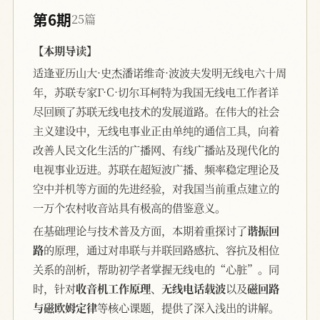
第6期
25篇
【本期导读】
适逢亚历山大·史杰潘诺维奇·波波夫发明无线电六十周
年，苏联专家Γ·C·切尔耳柯特为我国无线电工作者详
尽回顾了苏联无线电技术的发展道路。在伟大的社会
主义建设中，无线电事业正由单纯的通信工具，向着
改善人民文化生活的广播网、有线广播站及现代化的
电视事业迈进。苏联在超短波广播、频率稳定理论及
空中并机等方面的先进经验，对我国当前重点建立的
一万个农村收音站具有极高的借鉴意义。
在基础理论与技术普及方面，本期着重探讨了
谐振回
路
的原理，通过对串联与并联回路感抗、容抗及相位
关系的剖析，帮助初学者掌握无线电的“心脏”。同
时，针对
收音机工作原理
、
无线电话载波
以及
磁回路
与磁欧姆定律
等核心课题，提供了深入浅出的讲解。