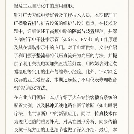
报及工业自动化中的应用雏形。
针对广大无线电爱好者及工程技术人员，本期梳理了
广播收音机
与扩音设备的维护与设计重点。在技术专
题中，详细论述了高频电路的
隔离与装置
规范，并深
入剖析了电子注指示管（如6E5、EM4）的工作原理
及其在调谐指示中的应用。对于电源供给，文中介绍
了利用
振子整流器
将低压直流升为高压的方法，并提
供了利用交流电源加热直流管灯丝、用欧姆表测定煮
蜡温度等实用的生产与维修小经验。此外，针对缺乏
仪器的业余爱好者，本期还连载了不用仪表修理收音
机的系统化方法。
在专业应用领域，本期介绍了火车站旅客播音系统的
配置实例，以及
脉冲无线电路
在医学诊断（如电睡眠
疗法、电气诊断）中的新颖应用。同时，
传真技术
作
为现代通信的重要补充，对其在图形分析、同步传输
及抗干扰方面的工艺细节也做了深入介绍。最后，本