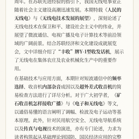
周年。在苏联先进经验的指引下，我国无线电事业正
随着社会主义建设高潮迅速发展。本期特载
《人民的
无线电》
与
《无线电技术发展的展望》
，深刻论述了
无线电技术在保卫和平、建设社会主义中的伟业，并
展望了微波通信、电视广播及电子计算技术等前沿领
域的广阔前景。结合苏联经济和文化建设成就展览
会，文中详细介绍了
“丰收”牌Y-1型收发话机
，展示
了无线电在集体农庄及农业机械化生产中的重要作
用。
在基础技术与应用方面，本期针对短波通信中的
频率
选择
、收音机
内部杂音
成因以及
超外差式收音机
的简
易检查方法进行了详尽分析。对于广大初学者，
《矿
石收音机怎样接收广播》
与
《电子和无线电》
等文，
以通俗易懂的语言阐明了调幅、检波及电子运动等基
本原理。此外，针对民用航空安全、无线电导航系统
以及
传真与电视
技术的演进，亦有专门论述，力求为
读者构筑起从基础理论到国防、国民经济应用的完整