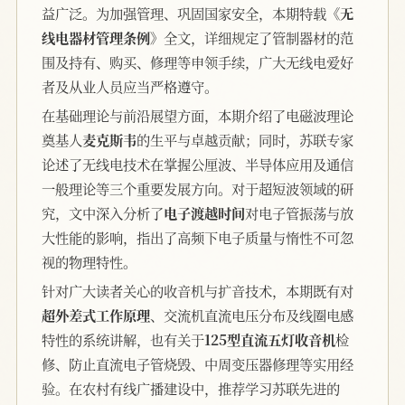
益广泛。为加强管理、巩固国家安全，本期特载
《无
线电器材管理条例》
全文，详细规定了管制器材的范
围及持有、购买、修理等申领手续，广大无线电爱好
者及从业人员应当严格遵守。
在基础理论与前沿展望方面，本期介绍了电磁波理论
奠基人
麦克斯韦
的生平与卓越贡献；同时，苏联专家
论述了无线电技术在掌握公厘波、半导体应用及通信
一般理论等三个重要发展方向。对于超短波领域的研
究，文中深入分析了
电子渡越时间
对电子管振荡与放
大性能的影响，指出了高频下电子质量与惰性不可忽
视的物理特性。
针对广大读者关心的收音机与扩音技术，本期既有对
超外差式工作原理
、交流机直流电压分布及线圈电感
特性的系统讲解，也有关于
125型直流五灯收音机
检
修、防止直流电子管烧毁、中周变压器修理等实用经
验。在农村有线广播建设中，推荐学习苏联先进的