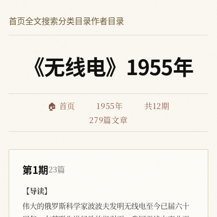
首页
全文搜索
分类目录
作者目录
《无线电》1955年
🏠 首页
1955年
共12期
279篇文章
第1期
23篇
【导读】
伟大的俄罗斯科学家波波夫发明无线电至今已届六十