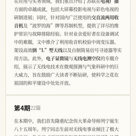
在应用与实务领域，我们重点介绍了苏联在
电视广播
方面的卓越成就，包括大屏幕投影电视与彩色电视的
研制进展；同时，针对国内广泛使用的
交直流两用收
音机
及“波罗的海”牌等苏制机型，提供了详尽的维
护常识与故障排除经验。针对业余爱好者在设备调试
中的难题，文中推介了利用收音机校验中周变压器、
架设高效
倒“L”型天线
以及自制简易信号寻迹器等实
用方法。此外，
电子显微镜
与
无线电测空仪
的专题介
绍，展示了无线电技术在微观探测与气象科研中的巨
大威力，旨在鼓励广大读者不断钻研，使科学之花在
祖国的和平建设中处处开放。
第4期
22篇
在本期中，我们首先隆重纪念伟大革命导师列宁诞生
八十五周年。列宁同志生前对无线电事业倾注了极大