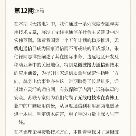
第12期
26篇
在本期《无线电》中，我们通过一系列深度专题与实
用技术文章，展现了无线电通信在社会主义建设中的
宏伟蓝图。随着我国第一个五年计划的稳步推进，
无
线电通信
已成为国家通信网不可或缺的组成部分。朱
伯禄同志详细阐述了其在国际事务、边远地区开发及
移动业务中的关键地位，特别是
微波接力通信
新技术
的应用前景，为提升国家通信质量与保密性指明了方
向。航务电信事业亦在这一时期取得了长足进步，通
过建立灵活的通信网，有效保障了内河与远洋航运的
安全。苏联专家则为我们勾勒了
无线电技术在森林工
业
中的广阔应用前景，从调度通信到利用高频电磁场
烘干木材、判定树木病害，电子学的力量正深入生产
一线。
在基础理论与接收技术方面，本期着重探讨了
调幅波