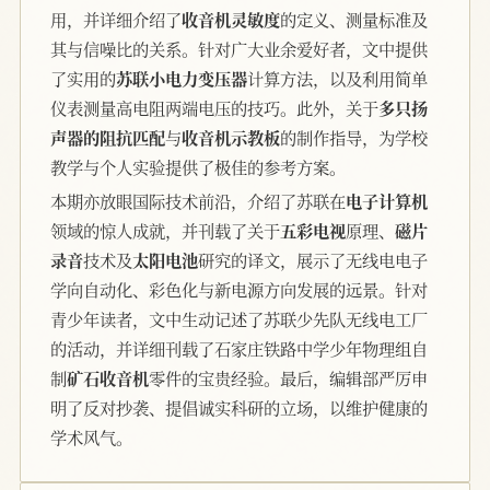
用，并详细介绍了
收音机灵敏度
的定义、测量标准及
其与信噪比的关系。针对广大业余爱好者，文中提供
了实用的
苏联小电力变压器
计算方法，以及利用简单
仪表测量高电阻两端电压的技巧。此外，关于
多只扬
声器的阻抗匹配
与
收音机示教板
的制作指导，为学校
教学与个人实验提供了极佳的参考方案。
本期亦放眼国际技术前沿，介绍了苏联在
电子计算机
领域的惊人成就，并刊载了关于
五彩电视
原理、
磁片
录音
技术及
太阳电池
研究的译文，展示了无线电电子
学向自动化、彩色化与新电源方向发展的远景。针对
青少年读者，文中生动记述了苏联少先队无线电工厂
的活动，并详细刊载了石家庄铁路中学少年物理组自
制
矿石收音机
零件的宝贵经验。最后，编辑部严厉申
明了反对抄袭、提倡诚实科研的立场，以维护健康的
学术风气。