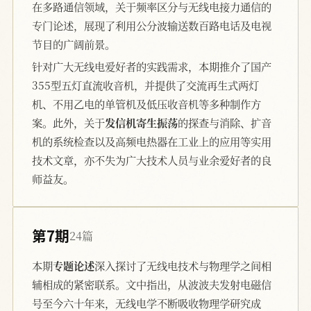
在多路通信领域，关于频率区分与无线电接力通信的
专门论述，展现了利用公分波输送数百路电话及电视
节目的广阔前景。
针对广大无线电爱好者的实践需求，本期推介了国产
355型五灯直流收音机，并提供了交流再生式两灯
机、不用乙电的单管机及低压收音机等多种制作方
案。此外，关于
发信机寄生振荡
的探查与消除、扩音
机的系统检查以及高频电热器在工业上的应用等实用
技术文章，亦不失为广大技术人员与业余爱好者的良
师益友。
第7期
24篇
本期
专题论述
深入探讨了无线电技术与物理学之间相
辅相成的紧密联系。文中指出，从波波夫发射电磁信
号至今六十年来，无线电学不断吸收物理学研究成