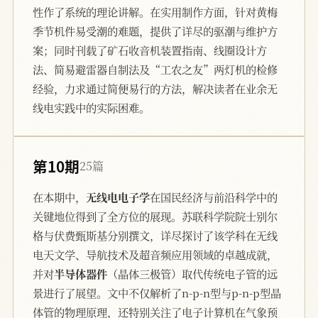
性作了系统的理论讲解。在实用制作方面，针对黄梅
季节机件易受潮的难题，提供了详尽的驱潮与维护方
案；同时刊载了矿石收音机装置指南、线圈设计方
法、简易避雷器自制法及“工农之友”两灯机的检修
经验，力求通过简便易行的方法，解决读者在业余无
线电实践中的实际困难。
第10期
25篇
在本期中，
无线电电子学
在国民经济与前沿科学中的
关键地位得到了全方位的展现。苏联科学院院士别尔
格与伏费甄斯基分别撰文，详尽探讨了该学科在无线
电天文学、导航技术及超音频应用领域的卓越成就，
并对
半导体器件
（晶体三极管）取代传统电子管的远
景进行了展望。文中不仅解析了n-p-n型与p-n-p型晶
体管的物理原理，还特别关注了电子计算机在气象预