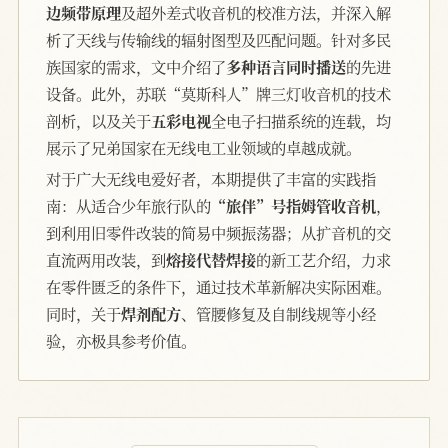
边频带原理
及超外差式收音机的校准方法，并深入解
析了天线与传输线的辐射图型及匹配问题。针对多民
族国家的需求，文中介绍了
多种语言同时播送
的先进
设备。此外，苏联“莫斯科人”牌三灯收音机的技术
剖析，以及关于
五彩电视
全电子扫描系统的连载，均
展示了兄弟国家在无线电工业领域的卓越成就。
对于广大无线电爱好者，本期提供了丰富的实践指
南：从适合少年旅行队的
“旅伴”号指姆管收音机
，
到利用旧零件改装的简易中频振荡器；从扩音机的交
直流两用改装，到
熔接代替焊接
的新工艺介绍，力求
在零件匮乏的条件下，通过技术革新解决实际困难。
同时，关于
焊剂配方
、管腰修复及自制线规等小经
验，亦极具参考价值。