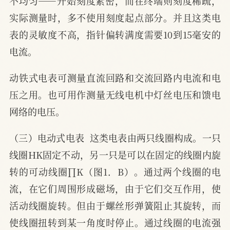
不均匀——开始刻度紧密，而在终端则刻度稀疏，
实际测量时，多不使用刻度起点部分。并且这类电
表的灵敏度不高，指针偏转满度需要10到15毫安的
电流。
动铁式电表可测量直流回路和交流回路内电流和电
压之用。也可用作测量无线电机中灯丝电压和馈电
网络的电压。
（三）电动式电表  这类电表由两只线圈构成。一只
线圈HK固定不动，另一只是可以在固定的线圈内旋
转的可动线圈∏K（图1．B）。通过两个线圈的电
流，在它们周围形成磁场，由于它们交互作用，使
活动线圈旋转。但由于螺丝形弹簧阻止其旋转，而
使线圈扭转到某一角度时停止。通过线圈的电流强