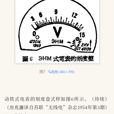
图7 
🔍原图 (481×391)
动铁式电表的刻度盘式样如图6所示。（待续）  
（房兆濂译自苏联“无线电”杂志1954年第3期）