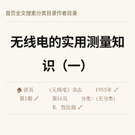
首页
全文搜索
分类目录
作者目录
无线电的实用测量知
识（一）
🏠 首页
《无线电》杂志
1955年 🔗
第1期 🔗
第16页
分类：(无分类)
B．烈比庭 🔗