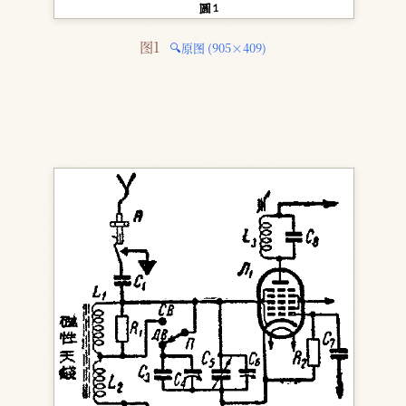
图1 
🔍原图 (905×409)