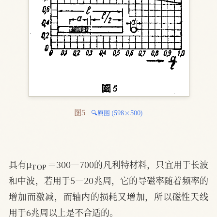
图5 
🔍原图 (598×500)
T
O
P
具有μ
＝300—700的凡利特材料，只宜用于长波
和中波，若用于5—20兆周，它的导磁率随着频率的
增加而激减，而轴内的损耗又增加，所以磁性天线
用于6兆周以上是不合适的。