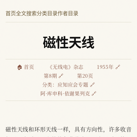
首页
全文搜索
分类目录
作者目录
磁性天线
🏠 首页
《无线电》杂志
1955年 🔗
第8期 🔗
第20页
分类：
应知应会专题 🔗
阿·库申科·依谢果列克 🔗
磁性天线和环形天线一样，具有方向性，许多收音