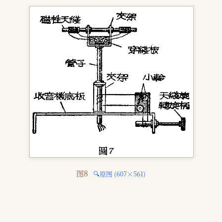
图8 
🔍原图 (607×561)