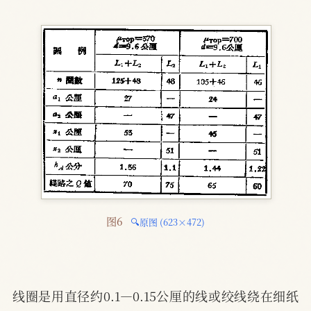
图6 
🔍原图 (623×472)
线圈是用直径约0.1—0.15公厘的线或绞线绕在细纸