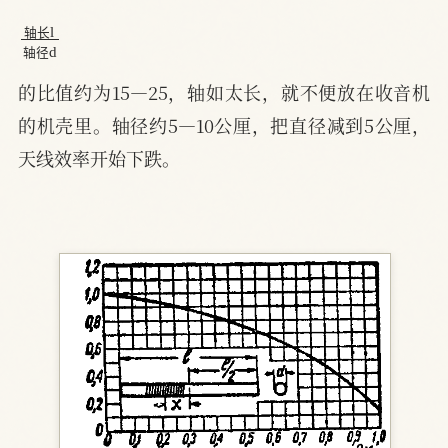
轴
l
径
轴
d
长
轴
长
轴
径
的比值约为15—25，轴如太长，就不便放在收音机
的机壳里。轴径约5—10公厘，把直径减到5公厘，
天线效率开始下跌。