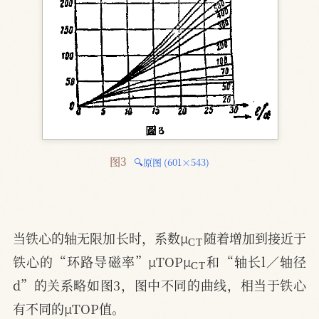
图3 
🔍原图 (601×543)
C
T
当铁心的轴无限加长时，系数μ
随着增加到接近于
C
T
铁心的“环路导磁率”μTOPμ
和“轴长l／轴径
d”的关系略如图3，图中不同的曲线，相当于铁心
有不同的μTOP值。