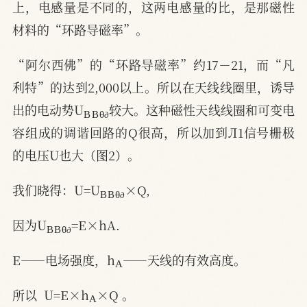
上，电感量是不同的，这两电感量的比，是那磁性
材料的“环路导磁率”。
“阿尔西佛”的“环路导磁率”约17－21，而“凡
利特”的达到2,000以上。所以在天线线圈里，诱导
B
B
θ
д
出的电动势U
较大。这种磁性天线线圈和可变电
д
容组成的调谐回路的Q很高，所以加到Л1信号栅极
的电压U也大（图2）。
B
B
θ
д
我们晓得：U=U
×Q,
д
B
B
θ
д
因为U
=E×hA.
д
A
E——电场强度，h
——天线的有效高度。
A
所以  U=E×h
×Q 。