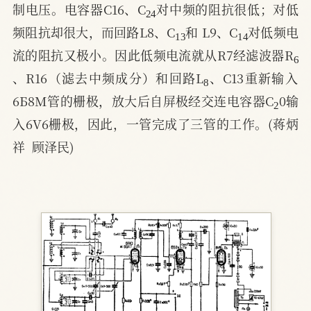
制电压。电容器C16、C
对中频的阻抗很低；对低
13
14
频阻抗却很大，而回路L8、C
和 L9、C
对低频电
6
流的阻抗又极小。因此低频电流就从R7经滤波器R
8
、R16（滤去中频成分）和回路L
、C13重新输入
2
6Б8M管的栅极，放大后自屏极经交连电容器C
0输
入6V6栅极，因此，一管完成了三管的工作。(蒋炳
祥  顾泽民)