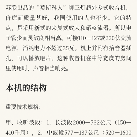
苏联出品的“莫斯科人”牌三灯超外差式收音机，
价廉而质量甚好，我国使用的人也不少。它的特
点，是采用新式的来复式放大和硒整流器。所以电
子管少而灵敏度相当高。可接110—127或220伏交流
电源，消耗电力不超过35瓦。机上并附有拾音器插
孔，可以播放唱片。这种收音机在中等宽度的房间
里使用时，声音相当响亮。
本机的结构
重要技术规格：
甲、收听波段：1．长波段2000—732公尺（150—
410千周），2．中波段577—187公尺（520—1600