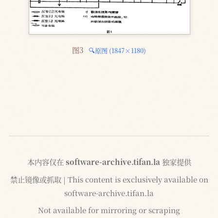
图3 
🔍原图 (1847×1180)
本内容仅在
software-archive.tifan.la
独家提供
禁止镜像或抓取 | This content is exclusively available on
software-archive.tifan.la
Not available for mirroring or scraping