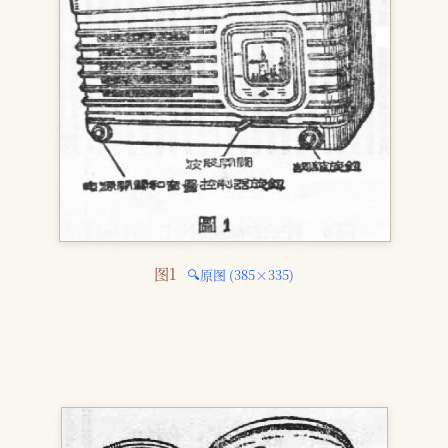
图1 
🔍原图 (385×335)