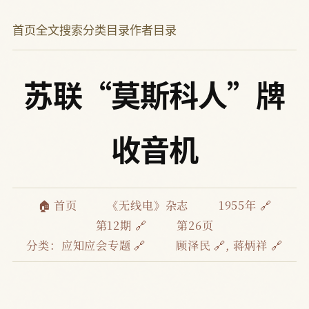
首页
全文搜索
分类目录
作者目录
苏联“莫斯科人”牌
收音机
🏠 首页
《无线电》杂志
1955年 🔗
第12期 🔗
第26页
分类：
应知应会专题 🔗
顾泽民 🔗
,
蒋炳祥 🔗