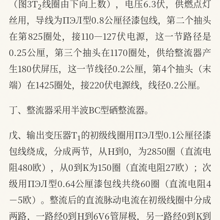
（图3T
线圈由下向上数），电压6.3伏，供燃点灯
丝用，导线为ΠЭЛ型0.8公厘径漆包线，第二个抽头
在第825圈处，接110—127伏电源，这一节路径是
0.25公厘，第三个抽头在1170圈处，供给整流器产
生180伏屏压，这一节线径0.2公厘，第4个抽头（末
端）在1425圈处，接220伏电源线，线径0.2公厘。
丁、整流器采用半波BC型硒整流器。
1
戊、输出变压器T
的初级线圈用ΠЭЛ型0.1公厘径漆
包线绕成，分成两节，从H到0，为2850圈（直流电
阻480欧），从0到K为150圈（直流电阻27欧）；次
级用ΠЭЛ型0.64公厘漆包线共绕60圈（直流电阻4
－5欧）。整流后的直流脉动电流在初级线圈中分成
两路，一路经0到H到6V6管屏极，另一路经0到K到