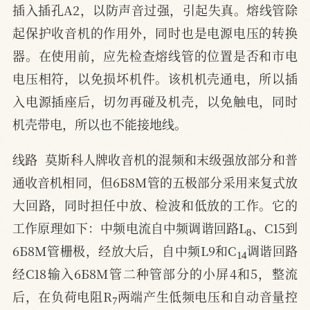
插入插孔A2，以防声音过强，引起失真。熔线管除
起保护收音机的作用外，同时也是电源电压的转换
器。在使用前，应先检查熔线管的位置是否和市电
电压相符，以免损坏机件。该机机壳通电，所以插
入电源插座后，切勿再碰及机壳，以免触电，同时
机壳带电，所以也不能接地线。
线路  莫斯科人牌收音机的混频和末级强放部分和普
通收音机相同，但6Б8M管的五极部分采用来复式放
大回路，同时担任中放、检波和低放的工作。它的
8
工作原理如下：中频电流自中频调谐回路L
、C15到
14
6Б8M管栅极，经放大后，自中频L9和C
调谐回路
经C18输入6Б8M管二种管部分的小屏4和5，整流
7
后，在负荷电阻R
两端产生低频电压和自动音量控
24