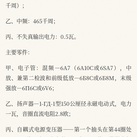
千周）；
乙、中频：465千周；
丙、不失真输出电力：0.5瓦。
主要零件：
甲、电子管：混频—6A7（6A10C或6SA7），中
放、兼第二检波和前级低放—6Б8C或6Б8M，末级
强放—6Π6C或6V6；
乙、扬声器—1-ГД-1型150公厘径永磁电动式，电力
一瓦，音圈直流电阻2.8欧；
丙、自耦式电源变压器——第一个抽头在第44圈处
2