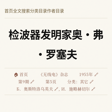
首页
全文搜索
分类目录
作者目录
检波器发明家奥·弗
·罗塞夫
🏠 首页
《无线电》杂志
1955年 🔗
第9期 🔗
第5页
分类：
其它 🔗
Б．奥斯特洛乌英夫 🔗
,
И．施略赫切尔 🔗