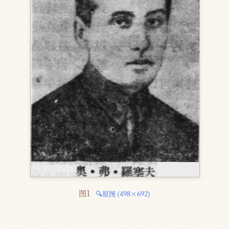
图1 
🔍原图 (498×692)