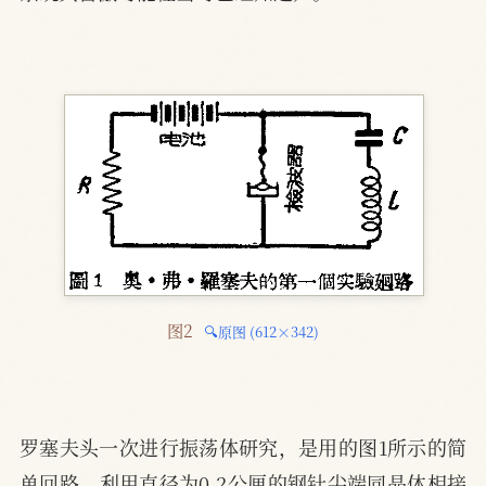
图2 
🔍原图 (612×342)
罗塞夫头一次进行振荡体研究，是用的图1所示的简
单回路。利用直径为0.2公厘的钢针尖端同晶体相接