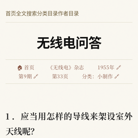
首页
全文搜索
分类目录
作者目录
无线电问答
🏠 首页
《无线电》杂志
1955年 🔗
第9期 🔗
第33页
分类：
小制作 🔗
1 ．应当用怎样的导线来架设室外
天线呢？