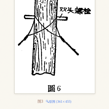
图3 
🔍原图 (361×455)