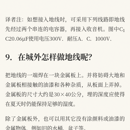
译者注：如想接入地线时，可采用下列线路即地线
1
先经过两个串连的电容器，再接入收音机。图中C
C20.06μF使用电压300V．耐压A．C．1000V．
9．在城外怎样做地线呢？
把地线的一端焊在一块金属板上。并将妨碍大地和
金属板相接触的油漆和各种杂质，从板面上弄掉。
金属板的尺寸大约是30×40公分，埋的深度应使得
在夏天时仍能保持足够的湿度。
除了金属板外，也可以用其它没有涂颜料或油漆的
金属物体，例如旧的水桶、盆子等。