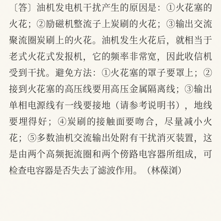
〔答〕油机发电机干扰产生的原因是：①火花塞的
火花；②励磁机整流子上炭刷的火花；③输出交流
聚流圈炭刷上的火花。油机发生火花后，就相当于
老式火花式发报机，它的频率非常宽，因此收信机
受到干扰。避免方法：①火花塞的罩子要罩上；②
接到火花塞的高压线要用高压金属隔离线；③输出
单相电源线有一线要接地（请参考说明书），地线
要埋得好；④炭刷的接触面要吻合，尽量减小火
花；⑤多数油机交流输出处附有干扰消灭装置，这
是由两个高频扼流圈和两个傍路电容器所组成，可
检查电容器是否失去了滤波作用。（林葆浏）