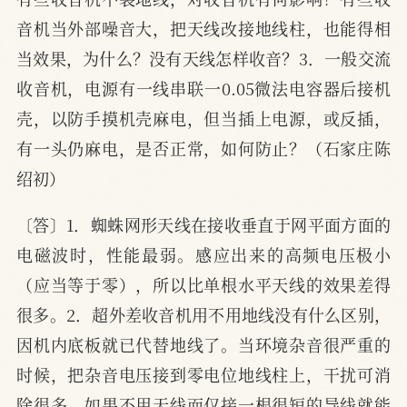
音机当外部噪音大，把天线改接地线柱，也能得相
当效果，为什么？没有天线怎样收音？3．一般交流
收音机，电源有一线串联一0.05微法电容器后接机
壳，以防手摸机壳麻电，但当插上电源，或反插，
有一头仍麻电，是否正常，如何防止？（石家庄陈
绍初）
〔答〕1．蜘蛛网形天线在接收垂直于网平面方面的
电磁波时，性能最弱。感应出来的高频电压极小
（应当等于零），所以比单根水平天线的效果差得
很多。2．超外差收音机用不用地线没有什么区别，
因机内底板就已代替地线了。当环境杂音很严重的
时候，把杂音电压接到零电位地线柱上，干扰可消
除很多。如果不用天线而仅接一根很短的导线就能