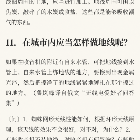
线捆周围的土地，应当进行加工。地线周围可围以
焦炭、敲碎了的木炭或食盐，这些都是能够吸收潮
气的东西。
11．在城市内应当怎样做地线呢？
如果在收音机的附近有自来水管，可把地线接到水
管上。自来水管上绑地线的地方，要擦到出现金属
光泽，然后把擦净了的地线紧紧地缠扎在那个擦过
的地方。（鲁岚峰译自俄文“无线电爱好者问答
集”）
〔问〕1．蜘蛛网形天线性能如何，根据环形天线原
理，该天线的效果不会很好，对不对，为什么？2．
有些收音机不装地线，对收音机有何影响？有些收