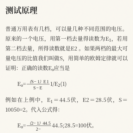
测试原理
普通万用表有几档，可以量几种不同范围的电压。
1
原来的一个电压，用第一档去量得读数为E
，若用
第二档去量，所得读数就是E2 。如果两档的最大可
量电压的比值我们叫做S，用简单的欧姆定律就可以
o
证明：正确的读数E
应当是
o
（
E
1
S
S
−
−
E
1
）
2
E
=
1/E
(1)
（
）
1
例如在上例中，E
＝44.5伏，E2＝28.5伏，S＝
10050=2。代入公式得：
o
（
44.5
2
−
2
1
−
）
E
=
44.5;28.5=100伏。
（
）