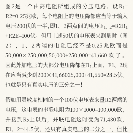
1
图2是一个由高电阻所组成的分压电路。设R
= 
R2=0.25兆欧，每个电阻上的电压降都应当等于输入
1
2
、
1
电压200伏的一半,即1、2两点间的电压E
=R2R
、
+R2E=100伏。但用上述50伏的电压表来测量时（图
2），1、2两端的电阻已经不是0.25兆欧而是
50,000×250,000;50,000+250,000=41,660欧了。
1
因此外加电压的大部分电压降都在R
上面，E1、2现
在应当减少到200×41,66025,000+41,660=28.5伏。
也就是只有真实电压的三分之一！
假如用灵敏度相同的一个100伏电压表来量R2两端的
电压，这电表的串联电阻为100×1000=100,000欧，
2
并接到R
上以后，并联电阻这时变为71,430欧，
E1、2=44.5伏。还只有真实电压的二分之一，但比