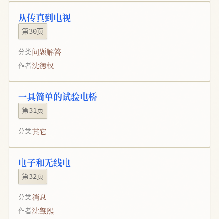
从传真到电视
第30页
问题解答
分类
沈德权
作者
一具简单的试验电桥
第31页
其它
分类
电子和无线电
第32页
消息
分类
沈肇熙
作者