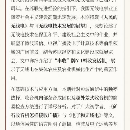
周年。在苏联先进经验的指引下，我国无线电事业正
随着社会主义建设高潮迅速发展。本期特载
《人民的
无线电》
与
《无线电技术发展的展望》
，深刻论述了
无线电技术在保卫和平、建设社会主义中的伟业，并
展望了微波通信、电视广播及电子计算技术等前沿领
域的广阔前景。结合苏联经济和文化建设成就展览
会，文中详细介绍了
“丰收”牌Y-1型收发话机
，展
示了无线电在集体农庄及农业机械化生产中的重要作
用。
在基础技术与应用方面，本期针对短波通信中的
频率
选择
、收音机
内部杂音
成因以及
超外差式收音机
的简
易检查方法进行了详尽分析。对于广大初学者，
《矿
石收音机怎样接收广播》
与
《电子和无线电》
等文，
以通俗易懂的语言阐明了调幅、检波及电子运动等基