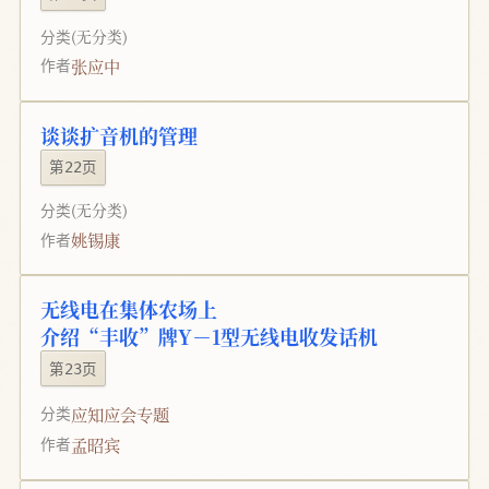
分类
(无分类)
张应中
作者
谈谈扩音机的管理
第22页
分类
(无分类)
姚锡康
作者
无线电在集体农场上
介绍“丰收”牌Y－1型无线电收发话机
第23页
应知应会专题
分类
孟昭宾
作者