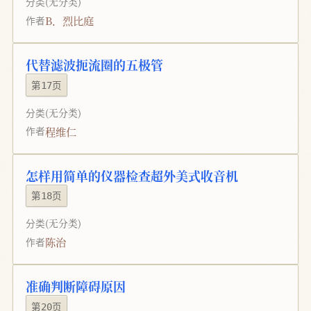
分类
(无分类)
B．烈比庭
作者
代替滤波扼流圈的五极管
第17页
分类
(无分类)
程维仁
作者
怎样用简单的仪器检查超外美式收音机
第18页
分类
(无分类)
陈治
作者
准确判断障碍原因
第20页