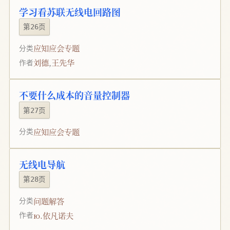
学习看苏联无线电回路图
第26页
应知应会专题
分类
刘德
,
王先华
作者
不要什么成本的音量控制器
第27页
应知应会专题
分类
无线电导航
第28页
问题解答
分类
ю.依凡诺夫
作者