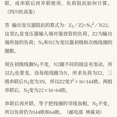
联，或串联后再并联使用，负荷阻抗如何计算。
（四川杜高鉴）
1
1
2
答  输出变压器阻抗的算式为：Z
／Z2=N
／N22。
1
这里Z
是变压器输入端对强放管的负荷，Z2为输出
1
端所接的负荷；N
和N2为变压器初级和次级线圈的
圈数。
1
现在初级线圈N
不变，N2随不同的接法有变动，所
2
以Z
也要变。设每组线圈为N，所求负荷为Z2，三
2
2
级串联后N
变为3N，所以Z2变3
×16=144欧。两组
2
串联后，N
变为22×16=64欧。
2
串联后再并联，等于把线圈的导线加粗，N
不变，
所以负荷仍为144欧和64欧。（邮电部  林葆刘）