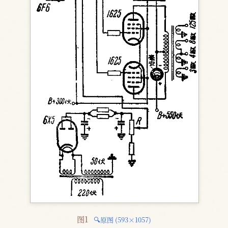
图1 
🔍原图 (593×1057)