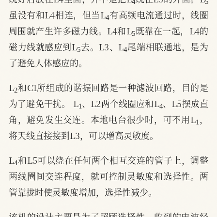
4
虽没有和L4相连，但当L
有高频电流通过时，线圈
5
周围就产生许多磁力线。L4和L
既靠在一起，L4的
5
4
磁力线就感应到L
去。L3、L
尾端相联通地，是为
了避免人体感应的。
2
L
和C1所组成的谐振回路是一种滤波回路，目的是
1
4
为了避免干扰。 L
、L2两个线圈应和L
、L5摆成直
1
角，避免发生交连。本地电台很少时，可不用L
，
将天线直接接到L3，可以增高灵敏度。
4
L
和L5可以绕在任何两个相互交连的管子上，调整
两线圈间交连程度，就可控制灵敏度和选择性。两
管靠拢时使灵敏度增加，选择性减少。
该机的设计主要是为了照顾选择性。收到的电波经