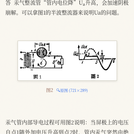
答  汞气整流管“管内电位降”U
升高，会加速阴极
崩解。可以拿图1的半波整流器来说明Ua的问题。
图2 
🔍原图 (721×289)
汞气管内部导电过程可用图2说明：当屏极上的电压
自点1随外加电压升高到点2时，管内汞气突然由绝