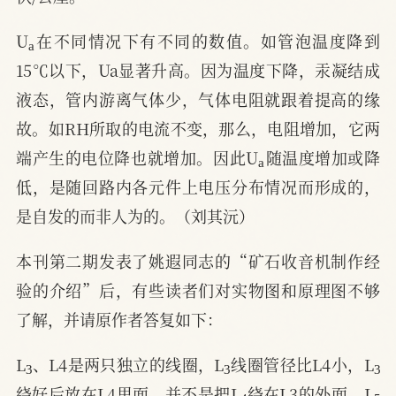
a
U
在不同情况下有不同的数值。如管泡温度降到
15℃以下，Ua显著升高。因为温度下降，汞凝结成
液态，管内游离气体少，气体电阻就跟着提高的缘
故。如RH所取的电流不变，那么，电阻增加，它两
a
端产生的电位降也就增加。因此U
随温度增加或降
低，是随回路内各元件上电压分布情况而形成的，
是自发的而非人为的。（刘其沅）
本刊第二期发表了姚遐同志的“矿石收音机制作经
验的介绍”后，有些读者们对实物图和原理图不够
了解，并请原作者答复如下：
3
3
3
L
、L4是两只独立的线圈，L
线圈管径比L4小，L
4
5
绕好后放在L4里面，并不是把L
绕在L3的外面。L