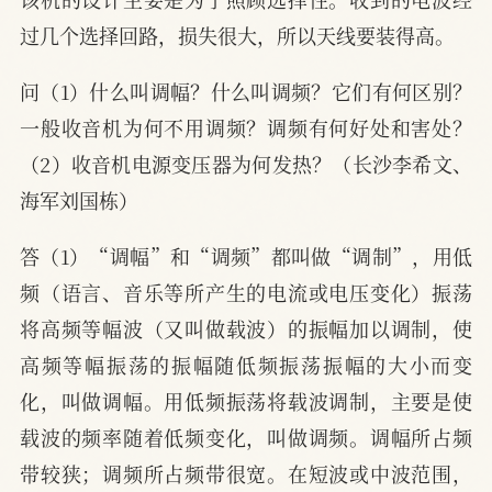
过几个选择回路，损失很大，所以天线要装得高。
问（1）什么叫调幅？什么叫调频？它们有何区别？
一般收音机为何不用调频？调频有何好处和害处？
（2）收音机电源变压器为何发热？（长沙李希文、
海军刘国栋）
答（1）“调幅”和“调频”都叫做“调制”，用低
频（语言、音乐等所产生的电流或电压变化）振荡
将高频等幅波（又叫做载波）的振幅加以调制，使
高频等幅振荡的振幅随低频振荡振幅的大小而变
化，叫做调幅。用低频振荡将载波调制，主要是使
载波的频率随着低频变化，叫做调频。调幅所占频
带较狭；调频所占频带很宽。在短波或中波范围，