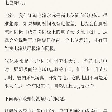
电位降U
。
此外，我们知道电流永远是高电位流向低电位。很
难想像，如果屏阴极间没有电位差，电流会自屏极
流向阴极（或者说阴极上的电子会飞向屏极）。这
a
就充分说明了屏阴极间存在一个电位差U
，才有可
能使电流从屏极流向阴极。
气体本来是非导体（电阻无限大）。当尚未导电
a
k
时，屏阴极间的电压U
就等于U。但Uak一升到U
a
z
时，管内汞气游离，开始导电。它的电阻不再是无
a
z
限大而是一个有限值了，自然Ua比U
要小些。
a
下面再来谈如何测量U
的问题。
a
k
从汞气管导电过程中知道，屏阴极间的电位差U
是