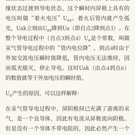
缘状态过渡到导电状态，这个瞬时内屏极上具有的
a
z
电压叫做“着火电压”U
。着火后管内就产生弧
a
z
光，Uak立刻由U
降到Ua（即自点2降到点3）。在
a
整个导电过程中（自点3到点4）U
是个常数，叫做
汞气管导电过程中的“管内电位降”。到点4时由于
外加交流电压瞬时值降低，管内电压无法维持，因
而弧光熄灭，停止导电。这时Uak（由点4到点6）
的数值就等于外加电压的瞬时值。
a
U
产生的原因，可以这样解释：
在汞气管导电过程中，屏阴极间已充满了游离的汞
气，是一个良导体，因此有电流从屏极流向阴极。
但是没有一个导体不带电阻的，因此必然产生一个
a