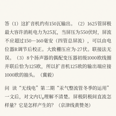
答（1）这扩音机约有150瓦输出。（2）1625管屏极
最大容许消耗电力为25瓦，当屏压为550伏时，屏流
不应超过150—160毫安（四管总屏流），可以由电
位器R调节后校正。大致栅压应为-27伏。联接法无
误。（3）8个扬声器的偶配变压器初级1000欧线圈
并联后恰为125欧，所以扩音机125欧的输出端应接
1000欧的抽头。（冀毅）
问  读“无线电”第二期“汞气整流管冬季的运用”
a
一文后，对文内U
理解不清楚。屏极阴极间直流怎
样量？它是怎样产生的？（京津线黄赞尧）
a