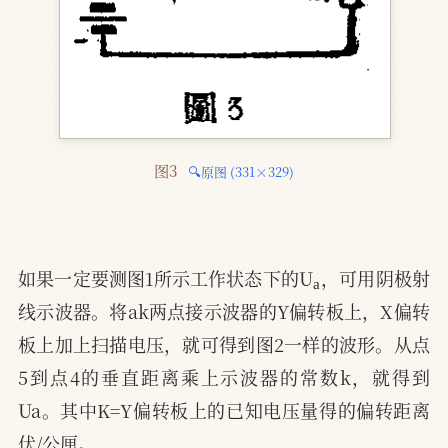
图3 
🔍原图 (331×329)
a
如果一定要测图1所示工作状态下的U
，可用阴极射
线示波器。将ak两点接示波器的Y偏转板上，X偏转
板上加上扫描电压，就可得到图2一样的波形。从点
5到点4的垂直距离乘上示波器的常数k，就得到
Ua。其中K=Y偏转板上的已知电压量得的偏转距离
伏/公厘。