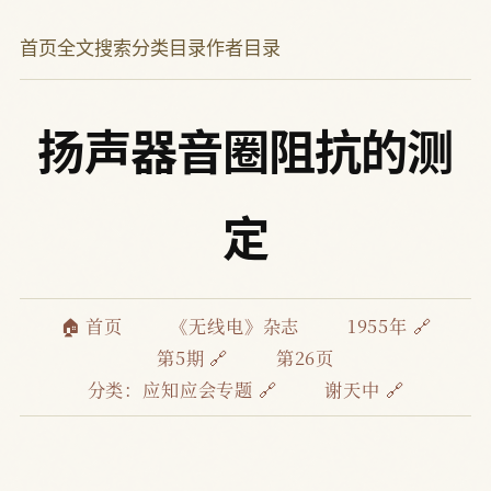
首页
全文搜索
分类目录
作者目录
扬声器音圈阻抗的测
定
🏠 首页
《无线电》杂志
1955年 🔗
第5期 🔗
第26页
分类：
应知应会专题 🔗
谢天中 🔗