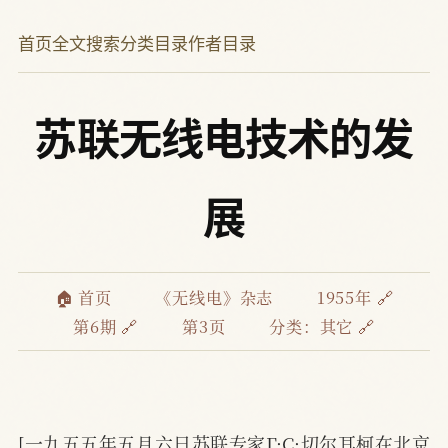
首页
全文搜索
分类目录
作者目录
苏联无线电技术的发
展
🏠 首页
《无线电》杂志
1955年 🔗
第6期 🔗
第3页
分类：
其它 🔗
[一九五五年五月六日苏联专家Γ·C·切尔耳柯在北京