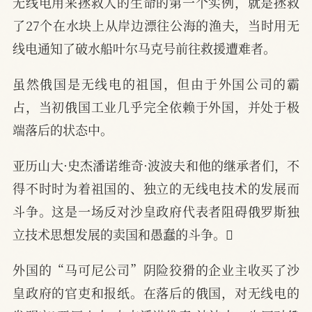
无线电用来拯救人的生命的第一个实例，就是拯救
了27个在水块上从岸边漂往公海的渔夫，当时用无
线电通知了破水船叶尔马克号前往救援遭难者。
虽然俄国是无线电的祖国，但由于外国公司的霸
占，当初俄国工业几乎完全依赖于外国，并处于极
端落后的状态中。
亚历山大·史杰潘诺维奇·波波夫和他的继承者们，不
得不时时为着祖国的、独立的无线电技术的发展而
斗争。这是一场反对沙皇政府代表者阻碍俄罗斯独
立技术思想发展的卖国和愚蠢的斗争。
外国的“马可尼公司”阴险狡猾的企业主收买了沙
皇政府的官吏和报纸。在落后的俄国，对无线电的