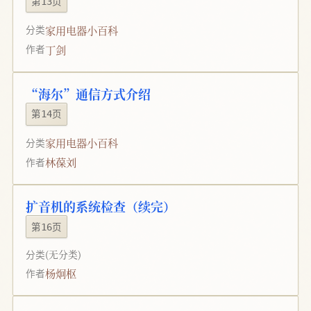
第13页
家用电器小百科
分类
丁剑
作者
“海尔”通信方式介绍
第14页
家用电器小百科
分类
林葆刘
作者
扩音机的系统检查（续完）
第16页
分类
(无分类)
杨炯枢
作者