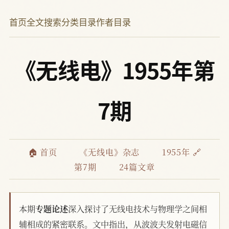
首页
全文搜索
分类目录
作者目录
《无线电》1955年第
7期
🏠 首页
《无线电》杂志
1955年 🔗
第7期
24篇文章
本期
专题论述
深入探讨了无线电技术与物理学之间相
辅相成的紧密联系。文中指出，从波波夫发射电磁信