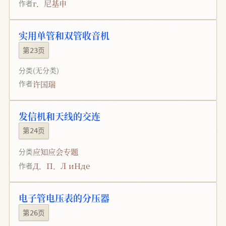
г．尼基申
作者
实用单管和双管收音机
第23页
分类
(无分类)
许国瑞
作者
发信机和天线的交连
第24页
应知应会专题
分类
Д．П．Л иHдe
作者
电子管电压表的分压器
第26页