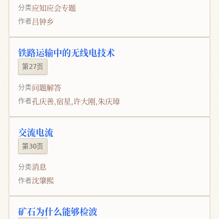
应知应会专题
分类
吕钟乡
作者
铁路运输中的无线电技术
第27页
问题解答
分类
孔庆善
,
宿星
,
许大刚
,
朱庆璋
作者
交流电流
第30页
消息
分类
沈肇熙
作者
矿石为什么能够检波