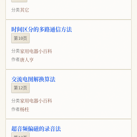
其它
分类
时间区分的多路通信方法
第10页
家用电器小百科
分类
唐人亨
作者
交流电图解换算法
第12页
家用电器小百科
分类
杨柱
作者
超音频偏磁的录音法