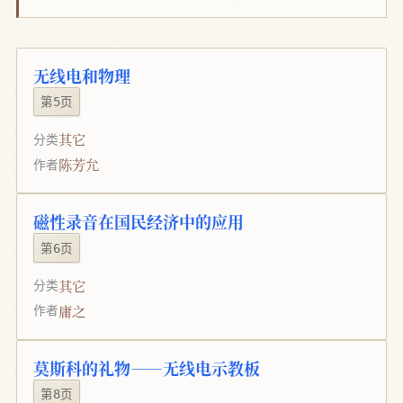
无线电和物理
第5页
其它
分类
陈芳允
作者
磁性录音在国民经济中的应用
第6页
其它
分类
庸之
作者
莫斯科的礼物——无线电示教板
第8页