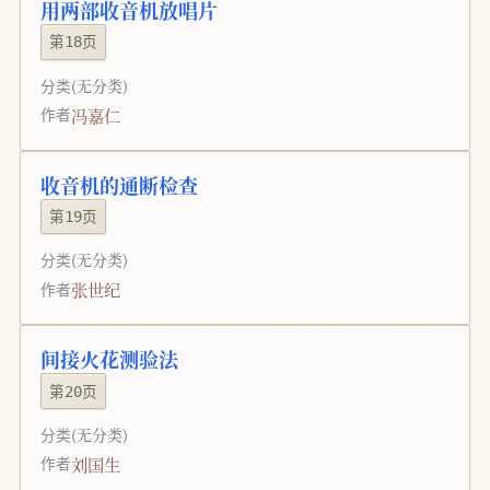
用两部收音机放唱片
第18页
分类
(无分类)
冯嘉仁
作者
收音机的通断检查
第19页
分类
(无分类)
张世纪
作者
间接火花测验法
第20页
分类
(无分类)
刘国生
作者