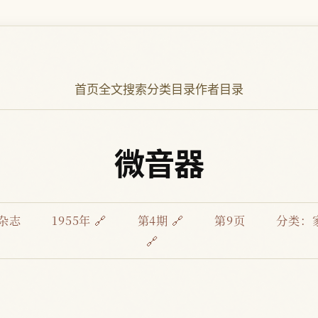
首页
全文搜索
分类目录
作者目录
微音器
杂志
1955年 🔗
第4期 🔗
第9页
分类：
🔗