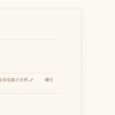
家用电器小百科 🔗
曙生