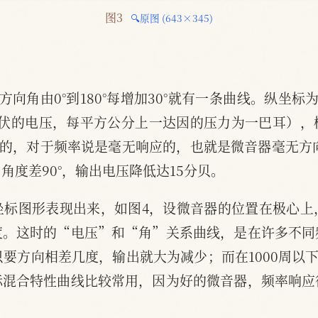
图3 
🔍原图 (643×345)
向角由0°到180°每增加30°就有一条曲线。纵坐
1伏的电压，每平方公分上一达因的压力为一巴耳），
平的，对于频率说是毫无响应的，也就是微音器毫无方向
角度差90°，输出电压降低达15分贝。
坐标图形表现出来，如图4，设微音器的位置在极心上
度。这时的“电压”和“角”关系曲线，是在许多不同
间，只要方向相差几度，输出就大为减少；而在1000周以
标混合特性曲线比较常用，因为好的微音器，频率响应