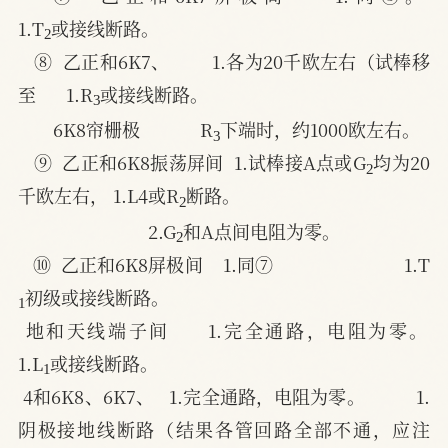
2
1.T
或接线断路。
⑧  乙正和6K7、        1.各为20千欧左右（试棒移
3
至      1.R
或接线断路。
3
6K8帘栅极            R
下端时，约1000欧左右。
2
⑨  乙正和6K8振荡屏间  1.试棒接A点或G
均为20
2
千欧左右， 1.L4或R
断路。
2
2.G
和A点间电阻为零。
⑩  乙正和6K8屏极间    1.同⑦                          1.T
1
初级或接线断路。
地和天线端子间     1.完全通路，电阻为零。          
1
1.L
或接线断路。
4和6K8、6K7、   1.完全通路，电阻为零。          1.
阴极接地线断路（结果各管回路全部不通，应注