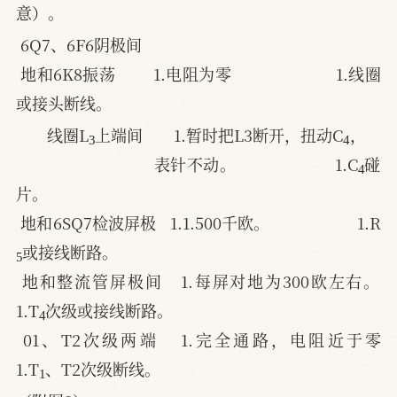
意）。
6Q7、6F6阴极间
地和6K8振荡        1.电阻为零                      1.线圈
或接头断线。
3
4
线圈L
上端间       1.暂时把L3断开，扭动C
，
4
表针不动。                    1.C
碰
片。
地和6SQ7检波屏极   1.1.500千欧。                   1.R
5
或接线断路。
地和整流管屏极间   1.每屏对地为300欧左右。         
4
1.T
次级或接线断路。
01、T2次级两端   1.完全通路，电阻近于零          
1
1.T
、T2次级断线。