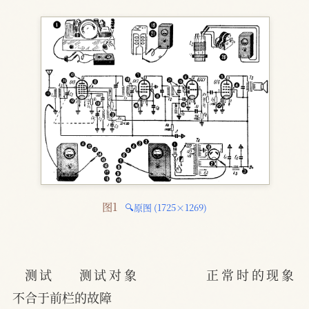
图1 
🔍原图 (1725×1269)
测试    测试对象           正常时的现象                           
不合于前栏的故障