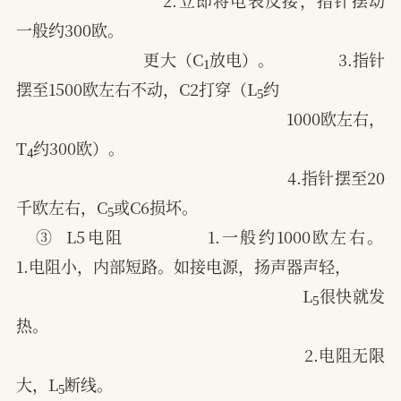
一般约300欧。
1
更大（C
放电）。              3.指针
5
摆至1500欧左右不动，C2打穿（L
约
1000欧左右，
4
T
约300欧）。
4.指针摆至20
5
千欧左右，C
或C6损坏。
③  L5电阻             1.一般约1000欧左右。            
1.电阻小，内部短路。如接电源，扬声器声轻，
5
L
很快就发
热。
2.电阻无限
5
大，L
断线。