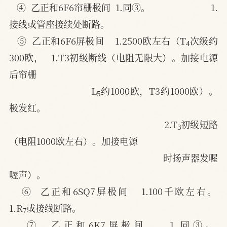
④  乙正和6F6帘栅极间  1.同③。                        1.
接线或管座接续处断路。
4
⑤  乙正和6F6屏极间    1.2500欧左右（T
次级约
300欧，   1.T3初级断线（电阻无限大）。加接电源
后帘栅
5
L
约1000欧，T3约1000欧）。      
极发红。
3
2.T
初级短路
（电阻1000欧左右）。加接电源
时扬声器发喔
喔声）。
⑥  乙正和6SQ7屏极间   1.100千欧左右。                 
7
1.R
或接线断路。
⑦  乙正和6K7屏极间    1.同③。                        