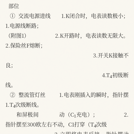
部位
①  交流电源进线       1.K闭合时，电表读数极小；       
1.电源线断路；
（附图1）                 2.K开路时，电表读数无限大。     
2.保险丝F熔断；
3.开关K接触不
良；
4
4.T
初级断
线。
②  整流管灯丝         1.电表刚插入的瞬时，指针摆      
4
1.T
次级断线。
1
和屏极间             动（C
充电）；                2.
4
指针摆至300欧左右不动，C1打穿（T
次级
2.立即将电表反接，指针摆动        